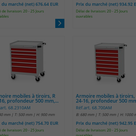
x du marché (net) 676.64 EUR
Prix du marché (net) 934.92 
Anbieter
Matomo
 de livraison: 20 - 25 Jours
Délai de livraison: 20 - 25 Jours
ables
ouvrables
Laufzeit
30 Minuten
Das Cookie wird genutzt um temporär
Zweck
Session Daten zu speichern
Name
_pk_testcookie
Anbieter
Matomo
Laufzeit
wenige Sekunden
oire mobiles à tiroirs, R
Armoire mobiles à tiroirs,
16, profondeur 500 mm,...
24-16, profondeur 500 mm,
Das Cookie wird gesetzt um zu überprüfen
.art. 68.2310AM
Réf.art. 68.700AM
Zweck
ob der Browser erlaubt Cookies zu setzen. Es
80 mm | T: 500 mm | H: 900 mm
B: 680 mm | T: 500 mm | H: 1000
wird direkt nach demTest wieder gelöscht.
x du marché (net) 754.70 EUR
Prix du marché (net) 942.95 
 de livraison: 20 - 25 Jours
Délai de livraison: 20 - 25 Jours
ables
ouvrables