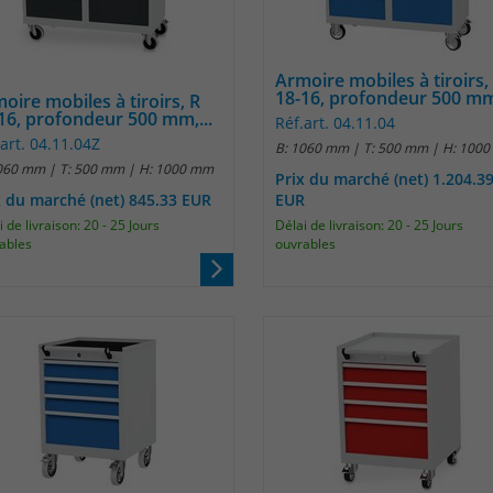
Laufzeit
1 Jahr
Name
_pk_id
Enthält die gewählten Tracking-Optin-
Zweck
Einstellungen.
Armoire mobiles à tiroirs,
Anbieter
Matomo
18-16, profondeur 500 mm,
oire mobiles à tiroirs, R
16, profondeur 500 mm,...
Réf.art. 04.11.04
Laufzeit
13 Monate
art. 04.11.04Z
B: 1060 mm | T: 500 mm | H: 100
060 mm | T: 500 mm | H: 1000 mm
Prix du marché (net) 1.204.3
Das Cookie wird von Matomo installiert. Das
x du marché (net) 845.33 EUR
EUR
Cookie wird verwendet, um Besucher-,
 de livraison: 20 - 25 Jours
Délai de livraison: 20 - 25 Jours
Sitzungs- und Kampagnendaten zu
ables
ouvrables
berechnen und die Nutzung der Website für
den Analysebericht der Website zu verfolgen.
Zweck
Die Cookies speichern Informationen anonym
und weisen eine randoly generierte Nummer
zu, um eindeutige Besucher zu identifizieren.
Die Daten werde lokal auf unserem Server
gespeichert und sind damit externen
Unternehmen unzugänglich.