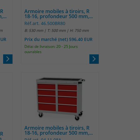
 R
Armoire mobiles à tiroirs, R
...
18-16, profondeur 500 mm,...
Réf.art. 46.500BR80
mm
B: 530 mm | T: 500 mm | H: 750 mm
EUR
Prix du marché (net) 596.40 EUR
Délai de livraison: 20 - 25 Jours
ouvrables
Armoire mobiles à tiroirs, R
18-16, profondeur 500 mm,...
 R
...
Réf.art. 04.11.08A