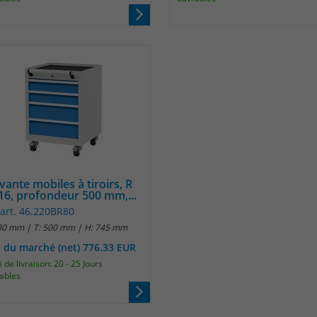
vante mobiles à tiroirs, R
16, profondeur 500 mm,...
.art. 46.220BR80
30 mm | T: 500 mm | H: 745 mm
x du marché (net) 776.33 EUR
 de livraison: 20 - 25 Jours
ables