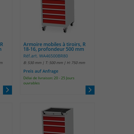
 R
Armoire mobiles à tiroirs, R
m
18-16, profondeur 500 mm
Réf.art. WA46500BR80
mm
B: 530 mm | T: 500 mm | H: 750 mm
Preis auf Anfrage
Délai de livraison: 20 - 25 Jours
ouvrables