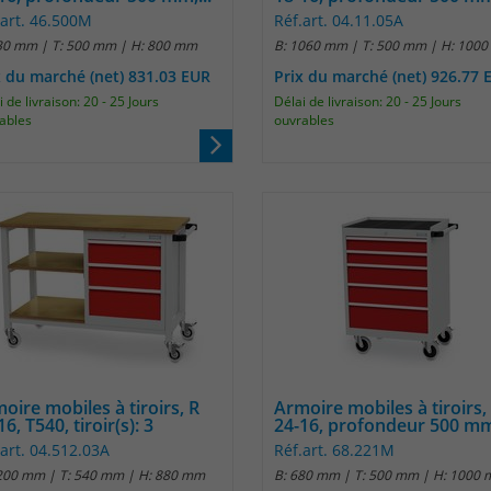
.art. 46.500M
Réf.art. 04.11.05A
Anbieter
Matomo
30 mm | T: 500 mm | H: 800 mm
B: 1060 mm | T: 500 mm | H: 100
x du marché (net) 831.03 EUR
Prix du marché (net) 926.77 
Laufzeit
30 Minuten
 de livraison: 20 - 25 Jours
Délai de livraison: 20 - 25 Jours
ables
ouvrables
Das Cookie wird genutzt um temporär
Zweck
Session Daten zu speichern
Name
_pk_cvar
Anbieter
Matomo
Laufzeit
30 Minuten
Das Cookie wird genutzt um temporär
Zweck
Session Daten zu speichern
oire mobiles à tiroirs, R
Armoire mobiles à tiroirs,
16, T540, tiroir(s): 3
24-16, profondeur 500 mm,
.art. 04.512.03A
Réf.art. 68.221M
Name
_pk_hsr
200 mm | T: 540 mm | H: 880 mm
B: 680 mm | T: 500 mm | H: 1000