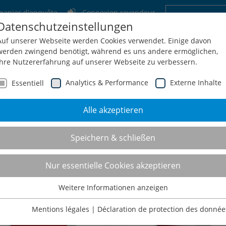
panier d'enquête
Connexion revendeur
Datenschutzeinstellungen
Allemagne
Suisse
Autriche
Belgi
Auf unserer Webseite werden Cookies verwendet. Einige davon
werden zwingend benötigt, während es uns andere ermöglichen,
Ihre Nutzererfahrung auf unserer Webseite zu verbessern.
Analytics & Performance
Externe Inhalte
Essentiell
Alle akzeptieren
treprise
Service
Configuration + Demande
Shop
Co
Speichern & schließen
rmoires à tiroirs T500 mo
Nur essentielle Cookies akzeptieren
Weitere Informationen anzeigen
Essentiell
Essentielle Cookies werden für grundlegende Funktionen der
Mentions légales
|
Déclaration de protection des donnée
Webseite benötigt. Dadurch ist gewährleistet, dass die Webseite