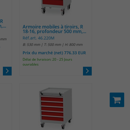
 R
...
Armoire mobiles à tiroirs, R
18-16, profondeur 500 mm,...
Réf.art. 46.220M
0 mm
B: 530 mm | T: 500 mm | H: 800 mm
9
Prix du marché (net) 776.33 EUR
Délai de livraison: 20 - 25 Jours
ouvrables