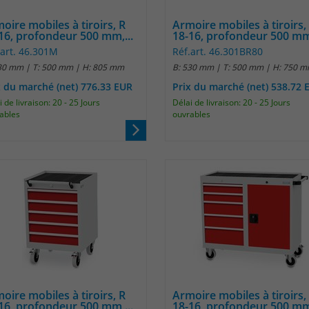
Name
_pk_ref
oire mobiles à tiroirs, R
Armoire mobiles à tiroirs,
16, profondeur 500 mm,...
18-16, profondeur 500 mm,
Anbieter
Matomo
.art. 46.301M
Réf.art. 46.301BR80
Laufzeit
6 Monate
30 mm | T: 500 mm | H: 805 mm
B: 530 mm | T: 500 mm | H: 750 
x du marché (net) 776.33 EUR
Prix du marché (net) 538.72 
Das Cookie wird von Matomo instralliert. Das
 de livraison: 20 - 25 Jours
Délai de livraison: 20 - 25 Jours
Cookie wird verwendet, um Besucher-,
ables
ouvrables
Sitzungs- und Kampagnendaten zu
berechnen und die Nutzung der Website für
den Analysebericht der Website zu verfolgen.
Zweck
Die Cookies speichern Informationen anonym
und weisen eine randoly generierte Nummer
zu, um eindeutige Besucher zu identifizieren.
Die Daten werde lokal auf unserem Server
gespeichert und sind damit externen
Unternehmen unzugänglich.
oire mobiles à tiroirs, R
Armoire mobiles à tiroirs,
Name
_pk_ses
16, profondeur 500 mm,...
18-16, profondeur 500 mm,