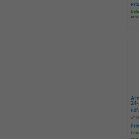
Pri
Délai
ouvr
Arm
24-
Réf
B: 6
Pri
Délai
ouvr