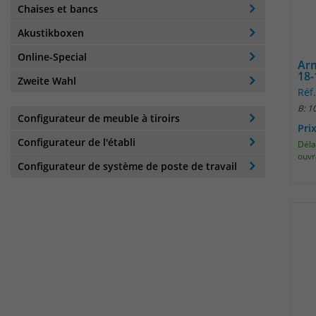
Chaises et bancs
Akustikboxen
Online-Special
Arm
18-
Zweite Wahl
Réf.
B: 1
Configurateur de meuble à tiroirs
Pri
Configurateur de l'établi
Délai
ouvr
Configurateur de système de poste de travail