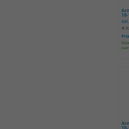
Arm
18-
Réf
B: 5
Pri
Délai
ouvr
Arm
18-