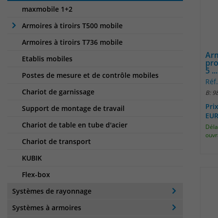
maxmobile 1+2
Armoires à tiroirs T500 mobile
Armoires à tiroirs T736 mobile
Arm
Etablis mobiles
pro
5 ...
Postes de mesure et de contrôle mobiles
Réf
Chariot de garnissage
B: 9
Pri
Support de montage de travail
EU
Chariot de table en tube d'acier
Délai
ouvr
Chariot de transport
KUBIK
Flex-box
Systèmes de rayonnage
Systèmes à armoires