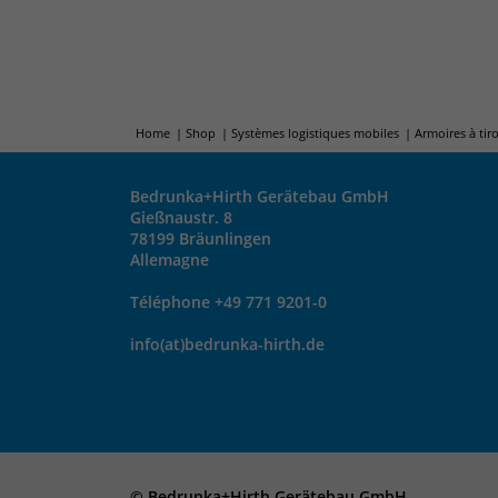
Home
Shop
Systèmes logistiques mobiles
Armoires à tir
Bedrunka+Hirth Gerätebau GmbH
Gießnaustr. 8
78199 Bräunlingen
Allemagne
Téléphone +49 771 9201-0
info(at)bedrunka-hirth.de
© Bedrunka+Hirth Gerätebau GmbH