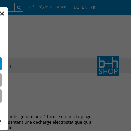
Région:
France
DE
EN
FR
✕
que
France
Luxembourg
Pays-Bas
Wallonie
ntact
SHOP
e potentiel génère une étincelle ou un claquage,
s
e ressentent une décharge électrostatique qu’à
réable.