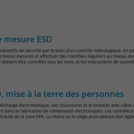
Name
_pk_ref
Anbieter
Matomo
Laufzeit
6 Monate
de mesure ESD
Das Cookie wird von Matomo instralliert. Das
Cookie wird verwendet, um Besucher-,
dispositifs de sécurité par le biais d'un contrôle métrologique. En 
Sitzungs- und Kampagnendaten zu
ertaines mesures et effectuer des contrôles réguliers au niveau de
rre doivent être contrôlés tous les mois, et les instruments de survei
berechnen und die Nutzung der Website für
den Analysebericht der Website zu verfolgen.
Zweck
Die Cookies speichern Informationen anonym
und weisen eine randoly generierte Nummer
zu, um eindeutige Besucher zu identifizieren.
, mise à la terre des personnes
Die Daten werde lokal auf unserem Server
gespeichert und sind damit externen
écharge électrostatique. Les chaussures et le bracelet avec câble 
Unternehmen unzugänglich.
lant dans la fabrication de composants électroniques. Les contrôleur
fficacité de la zone EPA. La chaise ou le siège assis-debout doit éga
Name
_pk_ses