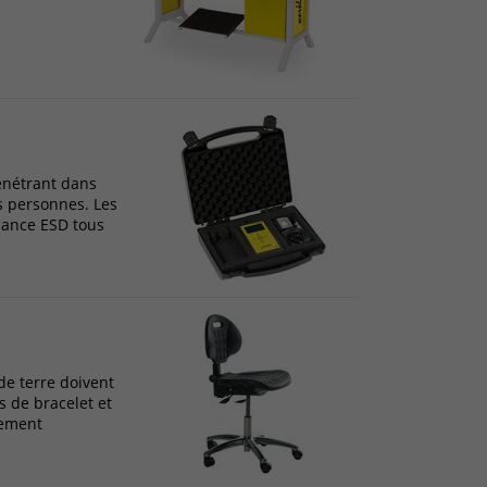
pénétrant dans
s personnes. Les
llance ESD tous
de terre doivent
s de bracelet et
lement