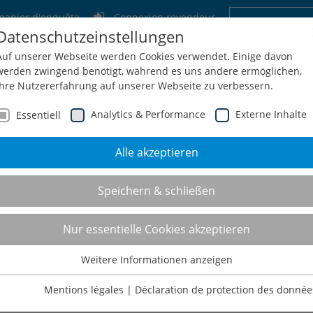
panier d'enquête
Connexion revendeur
Datenschutzeinstellungen
Allemagne
Suisse
Autriche
Belgi
Auf unserer Webseite werden Cookies verwendet. Einige davon
werden zwingend benötigt, während es uns andere ermöglichen,
Ihre Nutzererfahrung auf unserer Webseite zu verbessern.
Analytics & Performance
Externe Inhalte
Essentiell
Alle akzeptieren
treprise
Service
Configuration + Demande
Shop
Co
Speichern & schließen
s de travail ESD
Nur essentielle Cookies akzeptieren
Weitere Informationen anzeigen
Essentiell
désigne les décharges électrostatiques. Une importante différence d
Essentielle Cookies werden für grundlegende Funktionen der
Mentions légales
|
Déclaration de protection des donnée
levées au niveau des appareils électroniques. Les êtres humains n
Webseite benötigt. Dadurch ist gewährleistet, dass die Webseite
tte décharge est sans danger et un moment de choc est le plus désag