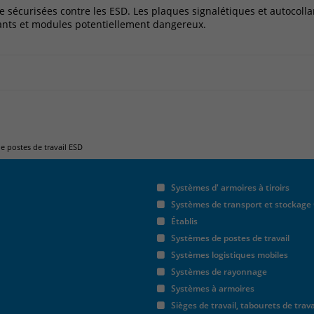
sécurisées contre les ESD. Les plaques signalétiques et autocolla
Anbieter
Matomo
nts et modules potentiellement dangereux.
Laufzeit
30 Minuten
Das Cookie wird genutzt um temporär
Zweck
Session Daten zu speichern
Name
_pk_testcookie
e postes de travail ESD
Anbieter
Matomo
Systèmes d' armoires à tiroirs
Systèmes de transport et stockage
Laufzeit
wenige Sekunden
Établis
Systèmes de postes de travail
Das Cookie wird gesetzt um zu überprüfen
Systèmes logistiques mobiles
Zweck
ob der Browser erlaubt Cookies zu setzen. Es
wird direkt nach demTest wieder gelöscht.
Systèmes de rayonnage
Systèmes à armoires
Sièges de travail, tabourets de trava