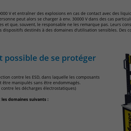
einwandfrei funktioniert.
Cookie-Informationen anzeigen
0000 V et entraîner des explosions en cas de contact avec des liquid
Name
fe_typo_user / PHPSESSID
ersonne peut alors se charger à env. 30000 V dans des cas particuli
s et que, souvent, le responsable ne les remarque pas. Leurs con
Anbieter
TYPO3
Analytics & Performance
s dispositifs destinés à des domaines d’utilisation sensibles. Des 
Diese Gruppe beinhaltet alle Skripte für analytisches Tracking
Laufzeit
1 Woche
und zugehörige Cookies. Es hilft uns die Nutzererfahrung der
Website zu verbessern.
Dieses Cookie ist ein Standard-Session-
st possible de se protéger
Cookie von TYPO3. Es speichert im Falle eines
Cookie-Informationen anzeigen
Name
MATOMO_SESSID
Benutzer-Logins die Session-ID. So kann der
Zweck
eingeloggte Benutzer wiedererkannt werden
Anbieter
Matomo
Externe Inhalte
ction contre les ESD, dans laquelle les composants
und es wird ihm Zugang zu geschützten
nt être manipulés sans être endommagés.
Wir verwenden auf unserer Website externe Inhalte, um Ihnen
Bereichen gewährt.
Laufzeit
Sitzungsdauer
 contre les décharges électrostatiques)
zusätzliche Informationen anzubieten.
 les domaines suivants :
ID für die Sitzung. Diese wird von Matomo
Name
cookie_optin
genutzt um den Websitebesucher für die
Zweck
Dauer des Besuchs der Webseite zu
Anbieter
TYPO3
identifizieren.