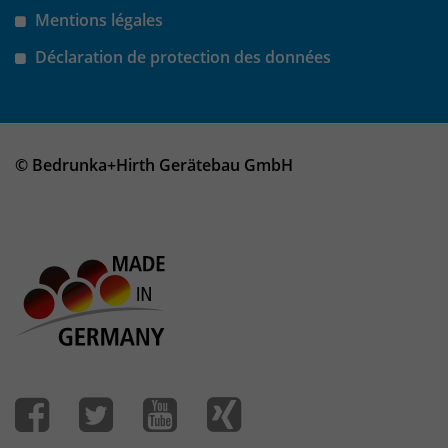
Mentions légales
Laufzeit
30 Minuten
Déclaration de protection des données
Das Cookie wird genutzt um temporär
Zweck
Session Daten zu speichern
© Bedrunka+Hirth Gerätebau GmbH
Name
_pk_hsr
Anbieter
Matomo
Laufzeit
30 Minuten
Das Cookie wird genutzt um temporär
Zweck
Session Daten zu speichern
Name
_pk_testcookie