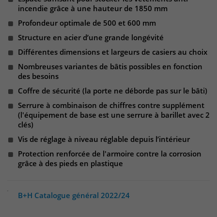
Websitebesucher für die Dauer des
incendie grâce à une hauteur de 1850 mm
Besuchs der Webseite zu identifizieren.
Anbieter
TYPO3
Profondeur optimale de 500 et 600 mm
Structure en acier d’une grande longévité
Laufzeit
1 Jahr
Name
_pk_id
Différentes dimensions et largeurs de casiers au choix
Enthält die gewählten Tracking-Optin-
Nombreuses variantes de bâtis possibles en fonction
Anbieter
Matomo
Zweck
Einstellungen.
des besoins
Laufzeit
13 Monate
Coffre de sécurité (la porte ne déborde pas sur le bâti)
Serrure à combinaison de chiffres contre supplément
Das Cookie wird von Matomo installiert.
(l'équipement de base est une serrure à barillet avec 2
Das Cookie wird verwendet, um
clés)
Besucher-, Sitzungs- und
Vis de réglage à niveau réglable depuis l’intérieur
Kampagnendaten zu berechnen und
Protection renforcée de l'armoire contre la corrosion
die Nutzung der Website für den
grâce à des pieds en plastique
Analysebericht der Website zu
verfolgen. Die Cookies speichern
Zweck
Informationen anonym und weisen
B+H Catalogue général 2022/24
eine randoly generierte Nummer zu,
um eindeutige Besucher zu