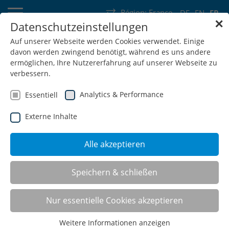
Région:
France
DE
EN
FR
✕
Datenschutzeinstellungen
Allemagne
Suisse
Autriche
Belgique
France
Luxembourg
Auf unserer Webseite werden Cookies verwendet. Einige
davon werden zwingend benötigt, während es uns andere
Pays-Bas
Wallonie
ermöglichen, Ihre Nutzererfahrung auf unserer Webseite zu
verbessern.
Analytics & Performance
Essentiell
Externe Inhalte
SHOP
Alle akzeptieren
Armoires de pompiers
Speichern & schließen
Nur essentielle Cookies akzeptieren
Les armoires de pompiers ont été conçues en étroite
Weitere Informationen anzeigen
collaboration avec des professionnels expérimentés. À la