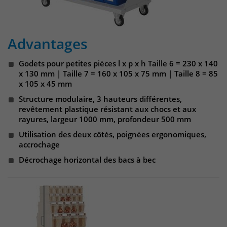
Websitebesucher für die Dauer des
Besuchs der Webseite zu identifizieren.
Anbieter
TYPO3
Advantages
Laufzeit
1 Jahr
Name
_pk_id
Godets pour petites pièces l x p x h Taille 6 = 230 x 140
Enthält die gewählten Tracking-Optin-
Anbieter
Matomo
Zweck
x 130 mm | Taille 7 = 160 x 105 x 75 mm | Taille 8 = 85
Einstellungen.
x 105 x 45 mm
Laufzeit
13 Monate
Structure modulaire, 3 hauteurs différentes,
revêtement plastique résistant aux chocs et aux
Das Cookie wird von Matomo installiert.
rayures, largeur 1000 mm, profondeur 500 mm
Das Cookie wird verwendet, um
Utilisation des deux côtés, poignées ergonomiques,
Besucher-, Sitzungs- und
accrochage
Kampagnendaten zu berechnen und
Décrochage horizontal des bacs à bec
die Nutzung der Website für den
Analysebericht der Website zu
verfolgen. Die Cookies speichern
Zweck
Informationen anonym und weisen
eine randoly generierte Nummer zu,
um eindeutige Besucher zu