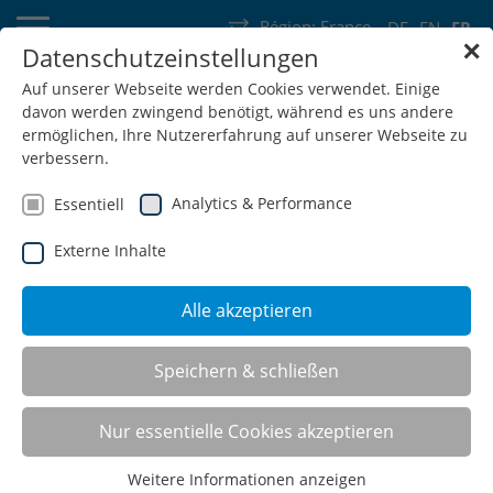
Région:
France
DE
EN
FR
✕
Datenschutzeinstellungen
Allemagne
Suisse
Autriche
Belgique
France
Luxembourg
Auf unserer Webseite werden Cookies verwendet. Einige
davon werden zwingend benötigt, während es uns andere
Pays-Bas
Wallonie
ermöglichen, Ihre Nutzererfahrung auf unserer Webseite zu
verbessern.
Analytics & Performance
Essentiell
Externe Inhalte
SHOP
Alle akzeptieren
Chariot modulaire
Speichern & schließen
Nur essentielle Cookies akzeptieren
L'utilisation de ces espaces de stockage mobiles pour
Weitere Informationen anzeigen
matériaux et petites pièces est judicieuse partout où il est