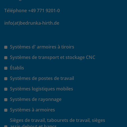
Téléphone +49 771 9201-0
Laufzeit
30 Minuten
info(at)bedrunka-hirth.de
Das Cookie wird genutzt um temporär
Zweck
Session Daten zu speichern
Systèmes d' armoires à tiroirs
Name
_pk_hsr
Systèmes de transport et stockage CNC
Anbieter
Matomo
Établis
Laufzeit
30 Minuten
Systèmes de postes de travail
Systèmes logistiques mobiles
Das Cookie wird genutzt um temporär
Zweck
Session Daten zu speichern
Systèmes de rayonnage
Systèmes à armoires
Name
_pk_testcookie
Sièges de travail, tabourets de travail, sièges
assis-debout et bancs