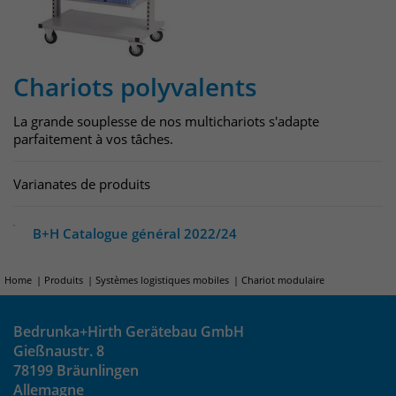
um eindeutige Besucher zu
identifizieren. Die Daten werde lokal
auf unserem Server gespeichert und
sind damit externen Unternehmen
Chariots polyvalents
unzugänglich.
La grande souplesse de nos multichariots s'adapte
parfaitement à vos tâches.
Name
_pk_ses
Varianates de produits
Anbieter
Matomo
B+H Catalogue général 2022/24
Laufzeit
30 Minuten
Das Cookie wird genutzt um temporär
Home
Produits
Systèmes logistiques mobiles
Chariot modulaire
Zweck
Session Daten zu speichern
Bedrunka+Hirth Gerätebau GmbH
Gießnaustr. 8
Name
_pk_cvar
78199 Bräunlingen
Allemagne
Anbieter
Matomo