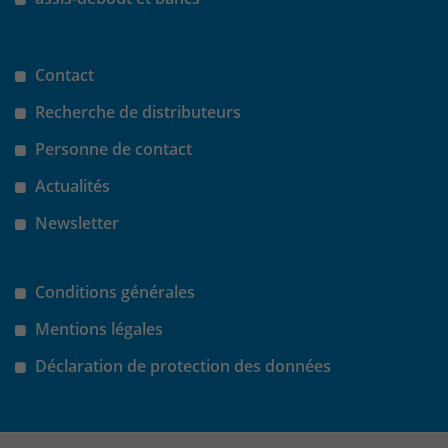
Anbieter
Matomo
Laufzeit
wenige Sekunden
Contact
Das Cookie wird gesetzt um zu
Recherche de distributeurs
überprüfen ob der Browser erlaubt
Zweck
Cookies zu setzen. Es wird direkt nach
Personne de contact
demTest wieder gelöscht.
Actualités
Newsletter
Conditions générales
Mentions légales
Déclaration de protection des données