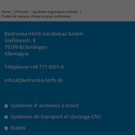
um eindeutige Besucher zu
Home
Produits
Systèmes logistiques mobiles
identifizieren. Die Daten werde lokal
Postes de mesure, d’essai et pour ordinateur
auf unserem Server gespeichert und
sind damit externen Unternehmen
unzugänglich.
Bedrunka+Hirth Gerätebau GmbH
Gießnaustr. 8
78199 Bräunlingen
Name
_pk_ses
Allemagne
Téléphone +49 771 9201-0
Anbieter
Matomo
info(at)bedrunka-hirth.de
Laufzeit
30 Minuten
Das Cookie wird genutzt um temporär
Zweck
Session Daten zu speichern
Systèmes d' armoires à tiroirs
Systèmes de transport et stockage CNC
Name
_pk_cvar
Établis
Anbieter
Matomo