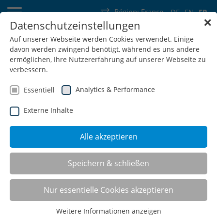
Région:
France
DE
EN
FR
✕
Datenschutzeinstellungen
Allemagne
Suisse
Autriche
Belgique
France
Luxembourg
Auf unserer Webseite werden Cookies verwendet. Einige
davon werden zwingend benötigt, während es uns andere
Pays-Bas
Wallonie
ermöglichen, Ihre Nutzererfahrung auf unserer Webseite zu
verbessern.
Analytics & Performance
Essentiell
Externe Inhalte
SHOP
Alle akzeptieren
Postes de mesure, d’essai et
Speichern & schließen
pour ordinateur
Nur essentielle Cookies akzeptieren
Weitere Informationen anzeigen