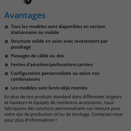
Websitebesucher für die Dauer des
Besuchs der Webseite zu identifizieren.
Avantages
Anbieter
TYPO3
Laufzeit
1 Jahr
Tous les modèles sont disponibles en version
Name
_pk_id
stationnaire ou mobile
Enthält die gewählten Tracking-Optin-
Anbieter
Matomo
Structure solide en acier avec revêtement par
Zweck
Einstellungen.
poudrage
Laufzeit
13 Monate
Passages de câble au dos
Fentes d'aération/perforations carrées
Das Cookie wird von Matomo installiert.
Configuration personnalisée ou selon nos
Das Cookie wird verwendet, um
combinaisons
Besucher-, Sitzungs- und
Kampagnendaten zu berechnen und
Les modèles sont livrés déjà montés
die Nutzung der Website für den
En plus de nos produits standard dans différentes largeurs
Analysebericht der Website zu
et hauteurs et équipés de nombreux accessoires, nous
verfolgen. Die Cookies speichern
fabriquons des solutions personnalisées sur-mesure pour
Zweck
Informationen anonym und weisen
votre site de production et/ou de stockage. Contactez-nous
eine randoly generierte Nummer zu,
pour plus d'informations !
um eindeutige Besucher zu