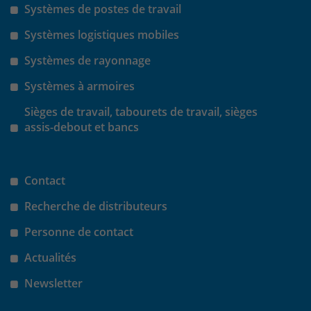
Systèmes de postes de travail
Laufzeit
30 Minuten
Systèmes logistiques mobiles
Systèmes de rayonnage
Das Cookie wird genutzt um temporär
Zweck
Session Daten zu speichern
Systèmes à armoires
Sièges de travail, tabourets de travail, sièges
Name
_pk_hsr
assis-debout et bancs
Anbieter
Matomo
Contact
Laufzeit
30 Minuten
Recherche de distributeurs
Das Cookie wird genutzt um temporär
Zweck
Personne de contact
Session Daten zu speichern
Actualités
Name
_pk_testcookie
Newsletter