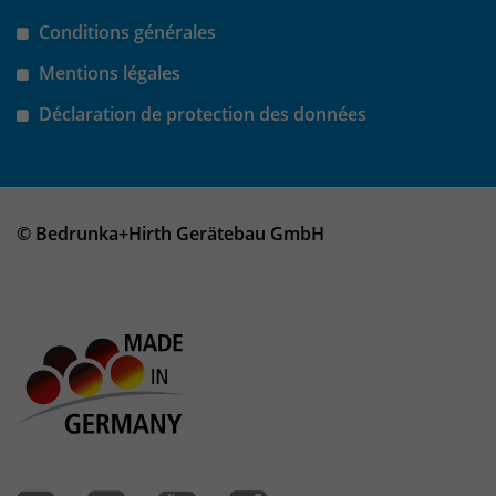
Anbieter
Matomo
Conditions générales
Laufzeit
wenige Sekunden
Mentions légales
Das Cookie wird gesetzt um zu
Déclaration de protection des données
überprüfen ob der Browser erlaubt
Zweck
Cookies zu setzen. Es wird direkt nach
demTest wieder gelöscht.
© Bedrunka+Hirth Gerätebau GmbH