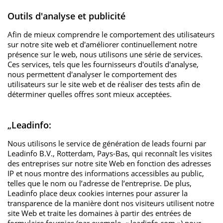
Anbieter
Matomo
Outils d'analyse et publicité
Laufzeit
6 Monate
Afin de mieux comprendre le comportement des utilisateurs
sur notre site web et d'améliorer continuellement notre
présence sur le web, nous utilisons une série de services.
Das Cookie wird von Matomo
Ces services, tels que les fournisseurs d'outils d'analyse,
instralliert. Das Cookie wird
nous permettent d'analyser le comportement des
verwendet, um Besucher-, Sitzungs-
utilisateurs sur le site web et de réaliser des tests afin de
und Kampagnendaten zu
déterminer quelles offres sont mieux acceptées.
berechnen und die Nutzung der
Website für den Analysebericht der
Website zu verfolgen. Die Cookies
„Leadinfo:
Zweck
speichern Informationen anonym
Nous utilisons le service de génération de leads fourni par
und weisen eine randoly generierte
Leadinfo B.V., Rotterdam, Pays-Bas, qui reconnaît les visites
Nummer zu, um eindeutige
des entreprises sur notre site Web en fonction des adresses
Besucher zu identifizieren. Die
IP et nous montre des informations accessibles au public,
Daten werde lokal auf unserem
telles que le nom ou l’adresse de l’entreprise. De plus,
Server gespeichert und sind damit
Leadinfo place deux cookies internes pour assurer la
externen Unternehmen
transparence de la manière dont nos visiteurs utilisent notre
unzugänglich.
site Web et traite les domaines à partir des entrées de
formulaire fournies (par exemple, « leadinfo.com ») pour