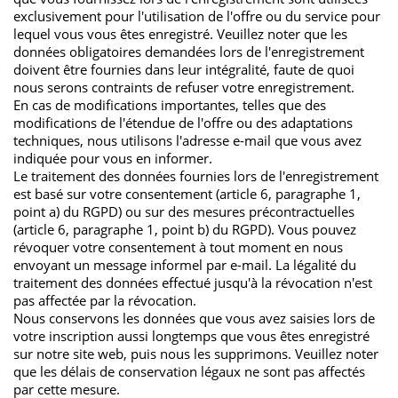
Laufzeit
13 Monate
exclusivement pour l'utilisation de l'offre ou du service pour
lequel vous vous êtes enregistré. Veuillez noter que les
Das Cookie wird von Matomo
données obligatoires demandées lors de l'enregistrement
installiert. Das Cookie wird
doivent être fournies dans leur intégralité, faute de quoi
verwendet, um Besucher-, Sitzungs-
nous serons contraints de refuser votre enregistrement.
und Kampagnendaten zu
En cas de modifications importantes, telles que des
modifications de l'étendue de l'offre ou des adaptations
berechnen und die Nutzung der
techniques, nous utilisons l'adresse e-mail que vous avez
Website für den Analysebericht der
indiquée pour vous en informer.
Website zu verfolgen. Die Cookies
Le traitement des données fournies lors de l'enregistrement
Zweck
speichern Informationen anonym
est basé sur votre consentement (article 6, paragraphe 1,
und weisen eine randoly generierte
point a) du RGPD) ou sur des mesures précontractuelles
Nummer zu, um eindeutige
(article 6, paragraphe 1, point b) du RGPD). Vous pouvez
Besucher zu identifizieren. Die
révoquer votre consentement à tout moment en nous
Daten werde lokal auf unserem
envoyant un message informel par e-mail. La légalité du
Server gespeichert und sind damit
traitement des données effectué jusqu'à la révocation n'est
externen Unternehmen
pas affectée par la révocation.
Nous conservons les données que vous avez saisies lors de
unzugänglich.
votre inscription aussi longtemps que vous êtes enregistré
sur notre site web, puis nous les supprimons. Veuillez noter
que les délais de conservation légaux ne sont pas affectés
Name
_pk_ref
par cette mesure.