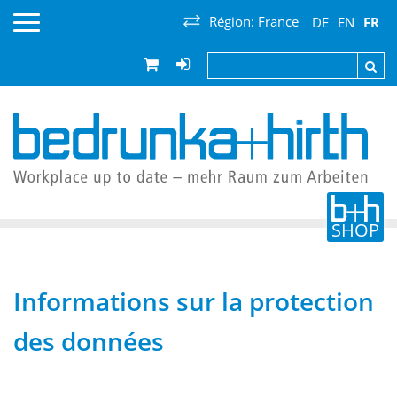
Région:
France
DE
EN
FR
Allemagne
Suisse
Autriche
Belgique
France
Luxembourg
Pays-Bas
Wallonie
SHOP
Informations sur la protection
des données