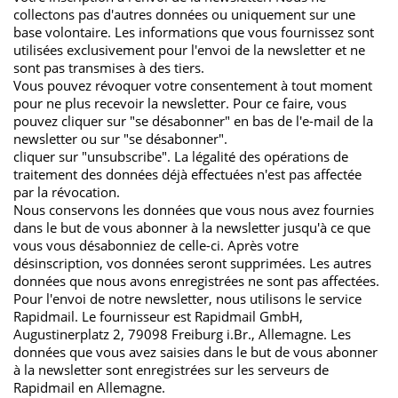
collectons pas d'autres données ou uniquement sur une
Das Cookie wird gesetzt um zu
base volontaire. Les informations que vous fournissez sont
überprüfen ob der Browser erlaubt
Zweck
utilisées exclusivement pour l'envoi de la newsletter et ne
Cookies zu setzen. Es wird direkt
sont pas transmises à des tiers.
nach demTest wieder gelöscht.
Vous pouvez révoquer votre consentement à tout moment
pour ne plus recevoir la newsletter. Pour ce faire, vous
pouvez cliquer sur "se désabonner" en bas de l'e-mail de la
newsletter ou sur "se désabonner".
cliquer sur "unsubscribe". La légalité des opérations de
traitement des données déjà effectuées n'est pas affectée
par la révocation.
Nous conservons les données que vous nous avez fournies
dans le but de vous abonner à la newsletter jusqu'à ce que
vous vous désabonniez de celle-ci. Après votre
désinscription, vos données seront supprimées. Les autres
données que nous avons enregistrées ne sont pas affectées.
Pour l'envoi de notre newsletter, nous utilisons le service
Rapidmail. Le fournisseur est Rapidmail GmbH,
Augustinerplatz 2, 79098 Freiburg i.Br., Allemagne. Les
données que vous avez saisies dans le but de vous abonner
à la newsletter sont enregistrées sur les serveurs de
Rapidmail en Allemagne.