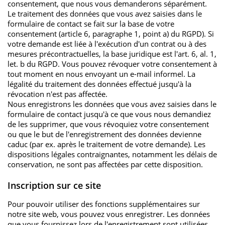
consentement, que nous vous demanderons séparément.
Tracking und zugehörige Cookies. Es hilft uns die
Le traitement des données que vous avez saisies dans le
Dieses Cookie ist ein Standard-
Nutzererfahrung der Website zu verbessern.
formulaire de contact se fait sur la base de votre
Session-Cookie von TYPO3. Es
consentement (article 6, paragraphe 1, point a) du RGPD). Si
Cookie-Informationen anzeigen
speichert im Falle eines Benutzer-
Name
MATOMO_SESSID
votre demande est liée à l'exécution d'un contrat ou à des
Logins die Session-ID. So kann der
Zweck
mesures précontractuelles, la base juridique est l'art. 6, al. 1,
eingeloggte Benutzer
Anbieter
Matomo
let. b du RGPD. Vous pouvez révoquer votre consentement à
wiedererkannt werden und es wird
Externe Inhalte
tout moment en nous envoyant un e-mail informel. La
ihm Zugang zu geschützten
Laufzeit
Sitzungsdauer
légalité du traitement des données effectué jusqu'à la
Wir verwenden auf unserer Website externe Inhalte,
Bereichen gewährt.
révocation n'est pas affectée.
um Ihnen zusätzliche Informationen anzubieten.
Nous enregistrons les données que vous avez saisies dans le
ID für die Sitzung. Diese wird von
formulaire de contact jusqu'à ce que vous nous demandiez
Matomo genutzt um den
de les supprimer, que vous révoquiez votre consentement
Name
cookie_optin
Zweck
Websitebesucher für die Dauer des
ou que le but de l'enregistrement des données devienne
Besuchs der Webseite zu
caduc (par ex. après le traitement de votre demande). Les
Anbieter
TYPO3
identifizieren.
dispositions légales contraignantes, notamment les délais de
conservation, ne sont pas affectées par cette disposition.
Laufzeit
1 Jahr
Name
_pk_id
Inscription sur ce site
Enthält die gewählten Tracking-
Zweck
Pour pouvoir utiliser des fonctions supplémentaires sur
Optin-Einstellungen.
Anbieter
Matomo
notre site web, vous pouvez vous enregistrer. Les données
que vous fournissez lors de l'enregistrement sont utilisées