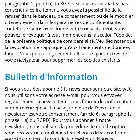
paragraphe 1, point a) du RGPD. Si vous ne souhaitez pas
speichern
consentir à ce traitement, vous avez la possibilité de le
refuser dans le bandeau de consentement ou de le modifier
ultérieurement dans les paramètres de confidentialité.
Name
_pk_hsr
Toutefois, si vous avez donné votre consentement, vous
pouvez le révoquer à tout moment dans la section "Cookies"
de la présente politique de confidentialité. Veuillez noter que
Anbieter
Matomo
la révocation ne s'applique qu'aux traitements de données
futurs. Vous pouvez également utiliser les paramètres de
Laufzeit
30 Minuten
votre navigateur pour supprimer les cookies existants.
Das Cookie wird genutzt um
Bulletin d'information
Zweck
temporär Session Daten zu
speichern
Si vous vous êtes abonné à la newsletter sur notre site web,
nous utilisons votre adresse e-mail pour vous envoyer
régulièrement la newsletter et vous fournir des informations
Name
_pk_testcookie
sur notre entreprise. La base juridique de l'envoi de la
newsletter est votre consentement (article 6, paragraphe 1,
Anbieter
Matomo
phrase 1 a) du RGPD). Pour vous abonner à notre
newsletter, nous utilisons la procédure de double opt-in.
Vous recevez un e-mail dans lequel vous devez confirmer
Laufzeit
wenige Sekunden
votre inscription à l'envoi de la newsletter. Nous ne