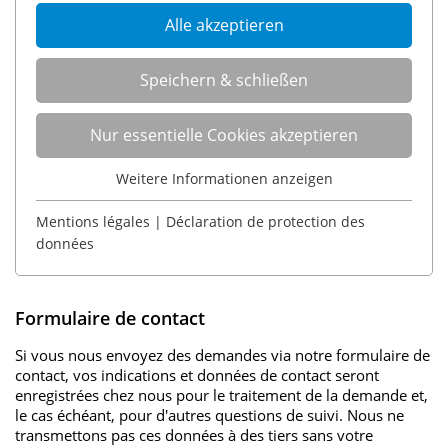
Alle akzeptieren
Speichern & schließen
Nur essentielle Cookies akzeptieren
Weitere Informationen anzeigen
Essentiell
Mentions légales
|
Déclaration de protection des
Essentielle Cookies werden für grundlegende
données
Funktionen der Webseite benötigt. Dadurch ist
gewährleistet, dass die Webseite einwandfrei
funktioniert.
Formulaire de contact
Cookie-Informationen anzeigen
Name
fe_typo_user / PHPSESSID
Si vous nous envoyez des demandes via notre formulaire de
contact, vos indications et données de contact seront
Anbieter
TYPO3
enregistrées chez nous pour le traitement de la demande et,
Analytics & Performance
le cas échéant, pour d'autres questions de suivi. Nous ne
Laufzeit
1 Woche
transmettons pas ces données à des tiers sans votre
Diese Gruppe beinhaltet alle Skripte für analytisches