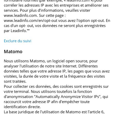
corréler les adresses IP avec les entreprises et améliorer ses
services. Pour plus d’informations, veuilles visiter
Name
_pk_ses
www.leadinfo.com. Sur cette page :
www.leadinfo.com/en/opt-out vous avez l'option opt-out. En
Anbieter
Matomo
cas d'un opt- out, vos données ne seront plus enregistrées
par Leadinfo.”“
Laufzeit
30 Minuten
Exclure du suivi
Das Cookie wird genutzt um
Zweck
temporär Session Daten zu
Matomo
speichern
Nous utilisons Matomo, un logiciel open source, pour
analyser l'utilisation de notre site Internet. Différentes
données telles que votre adresse IP, les pages que vous avez
Name
_pk_cvar
visitées, la durée de votre visite et la fréquence des visites
sont traitées.
Anbieter
Matomo
Pour collecter ces données, des cookies sont enregistrés sur
votre terminal. Nous utilisons toutefois la fonction
Laufzeit
30 Minuten
d'anonymisation "Automatically Anonymize Visitor IPs", qui
raccourcit votre adresse IP afin d'empêcher toute
identification directe.
Das Cookie wird genutzt um
La base juridique de l'utilisation de Matomo est l'article 6,
Zweck
temporär Session Daten zu