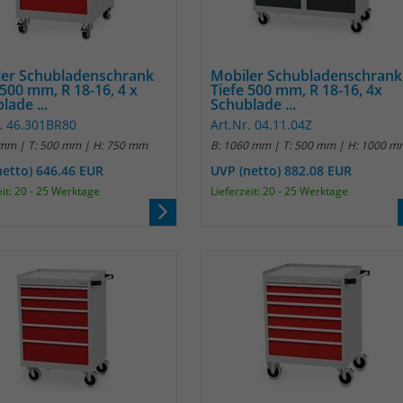
Laufzeit
1 Jahr
Name
_pk_id
Enthält die gewählten Tracking-Optin-
Zweck
Einstellungen.
Anbieter
Matomo
ler Schubladenschrank
Mobiler Schubladenschrank
 500 mm, R 18-16, 4 x
Tiefe 500 mm, R 18-16, 4x
lade ...
Schublade ...
Laufzeit
13 Monate
r. 46.301BR80
Art.Nr. 04.11.04Z
 mm | T: 500 mm | H: 750 mm
B: 1060 mm | T: 500 mm | H: 1000 m
Das Cookie wird von Matomo installiert. Das
Cookie wird verwendet, um Besucher-,
netto) 646.46 EUR
UVP (netto) 882.08 EUR
Sitzungs- und Kampagnendaten zu
eit: 20 - 25 Werktage
Lieferzeit: 20 - 25 Werktage
berechnen und die Nutzung der Website für
den Analysebericht der Website zu verfolgen.
Zweck
Die Cookies speichern Informationen anonym
und weisen eine randoly generierte Nummer
zu, um eindeutige Besucher zu identifizieren.
Die Daten werde lokal auf unserem Server
gespeichert und sind damit externen
Unternehmen unzugänglich.