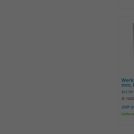
Werks
mm, R
Art.Nr
B: 106
UVP (
Lieferz