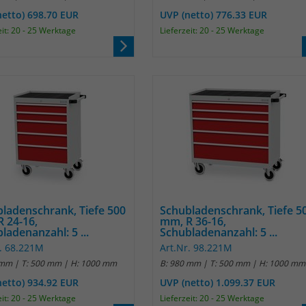
netto) 698.70 EUR
UVP (netto) 776.33 EUR
Anbieter
Matomo
eit: 20 - 25 Werktage
Lieferzeit: 20 - 25 Werktage
Laufzeit
30 Minuten
Das Cookie wird genutzt um temporär
Zweck
Session Daten zu speichern
Name
_pk_testcookie
Anbieter
Matomo
Laufzeit
wenige Sekunden
ladenschrank, Tiefe 500
Schubladenschrank, Tiefe 5
 24-16,
mm, R 36-16,
ladenanzahl: 5 ...
Schubladenanzahl: 5 ...
Das Cookie wird gesetzt um zu überprüfen
r. 68.221M
Art.Nr. 98.221M
Zweck
ob der Browser erlaubt Cookies zu setzen. Es
 mm | T: 500 mm | H: 1000 mm
B: 980 mm | T: 500 mm | H: 1000 mm
wird direkt nach demTest wieder gelöscht.
netto) 934.92 EUR
UVP (netto) 1.099.37 EUR
eit: 20 - 25 Werktage
Lieferzeit: 20 - 25 Werktage