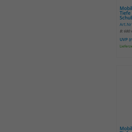
Mobi
Tiefe
Schub
Art.N
B: 680
UVP (
Lieferz
Mobil