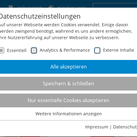
Anfragekorb
Händler-Login
Datenschutzeinstellungen
Deutschland
Schweiz
Österreich
Belgien
F
Auf unserer Webseite werden Cookies verwendet. Einige davon
werden zwingend benötigt, während es uns andere ermöglichen,
Ihre Nutzererfahrung auf unserer Webseite zu verbessern.
Analytics & Performance
Externe Inhalte
Essentiell
Alle akzeptieren
men
Service
Konfiguration
Shop
Kontakt
Speichern & schließen
hubladenschränke T500
Nur essentielle Cookies akzeptieren
Weitere Informationen anzeigen
Essentiell
Essentielle Cookies werden für grundlegende Funktionen der
Impressum
|
Datenschut
Webseite benötigt. Dadurch ist gewährleistet, dass die Webseite