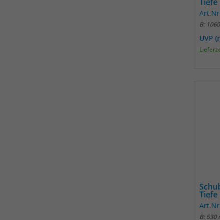
Tiefe
Art.Nr
B: 106
UVP (
Lieferz
Schu
Tiefe
Art.N
B: 530