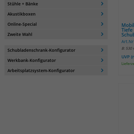
Stühle + Bänke
Akustikboxen
Online-Special
Mobi
Tiefe
Zweite Wahl
Schub
Art.N
B: 530
Schubladenschrank-Konfigurator
UVP (
Werkbank-Konfigurator
Lieferz
Arbeitsplatzsystem-Konfigurator