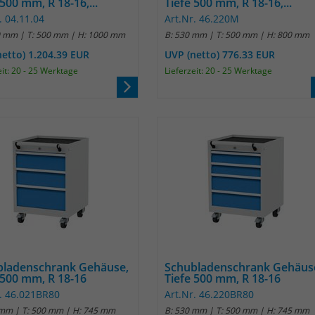
 500 mm, R 18-16,...
Tiefe 500 mm, R 18-16,...
Anbieter
Matomo
. 04.11.04
Art.Nr. 46.220M
0 mm | T: 500 mm | H: 1000 mm
B: 530 mm | T: 500 mm | H: 800 mm
Laufzeit
30 Minuten
netto) 1.204.39 EUR
UVP (netto) 776.33 EUR
eit: 20 - 25 Werktage
Lieferzeit: 20 - 25 Werktage
Das Cookie wird genutzt um temporär
Zweck
Session Daten zu speichern
Name
_pk_cvar
Anbieter
Matomo
Laufzeit
30 Minuten
Das Cookie wird genutzt um temporär
Zweck
Session Daten zu speichern
bladenschrank Gehäuse,
Schubladenschrank Gehäus
 500 mm, R 18-16
Tiefe 500 mm, R 18-16
r. 46.021BR80
Art.Nr. 46.220BR80
Name
_pk_hsr
 mm | T: 500 mm | H: 745 mm
B: 530 mm | T: 500 mm | H: 745 mm