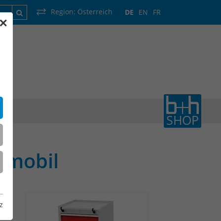
Region:
Österreich
DE
EN
FR
✕
rankreich
Luxemburg
Niederlande
Wallonie
SHOP
 mobil
z