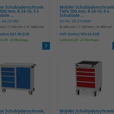
Name
_pk_ref
ler Schubladenschrank
Mobiler Schubladenschrank
 500 mm, R 24-16, 5 x
Tiefe 500 mm, R 24-16, 6 x
Anbieter
Matomo
lade ...
Schublade ...
r. 68.221AM
Art.Nr. 68.2310AM
Laufzeit
6 Monate
 mm | T: 500 mm | H: 1000 mm
B: 680 mm | T: 500 mm | H: 900 mm
netto) 837.90 EUR
UVP (netto) 905.64 EUR
Das Cookie wird von Matomo instralliert. Das
eit: 20 - 25 Werktage
Lieferzeit: 20 - 25 Werktage
Cookie wird verwendet, um Besucher-,
Sitzungs- und Kampagnendaten zu
berechnen und die Nutzung der Website für
den Analysebericht der Website zu verfolgen.
Zweck
Die Cookies speichern Informationen anonym
und weisen eine randoly generierte Nummer
zu, um eindeutige Besucher zu identifizieren.
Die Daten werde lokal auf unserem Server
gespeichert und sind damit externen
Unternehmen unzugänglich.
Name
_pk_ses
er Schubladenschrank,
Mobiler Schubladenschrank