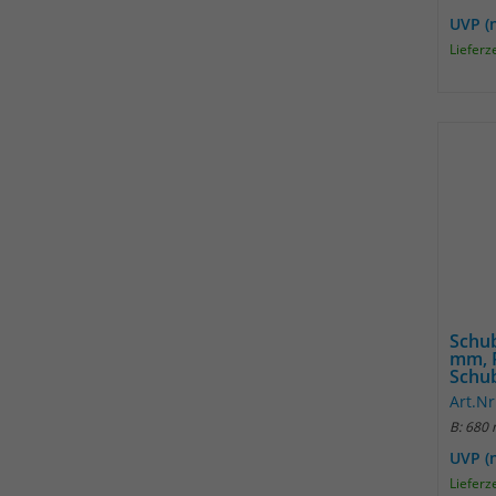
UVP (
Lieferz
Schub
mm, R
Schub
Art.N
B: 680
UVP (
Lieferz