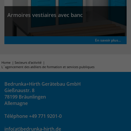
Armoires vestiaires avec banc
En savoir plus...
Home
Secteurs d'activité
L´agencement des atéliers de formation et services publiques
Bedrunka+Hirth Gerätebau GmbH
Gießnaustr. 8
78199 Bräunlingen
Allemagne
Téléphone +49 771 9201-0
info(at)bedrunka-hirth.de