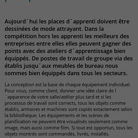
Websitebesucher für die Dauer des
Besuchs der Webseite zu identifizieren.
Anbieter
TYPO3
Aujourd´hui les places d´apprenti doivent être
Laufzeit
1 Jahr
dessinées de mode attrayant. Dans la
Name
_pk_id
compétition hors les apprenti les meilleurs des
Enthält die gewählten Tracking-Optin-
entreprises entre elles elles peuvent gagner des
Anbieter
Matomo
Zweck
Einstellungen.
points avec des ateliers d´apprentissage bien
Laufzeit
13 Monate
équippés. De postes de travail de groupe via des
établis jusqu´aux meubles de bureau nous
Das Cookie wird von Matomo installiert.
sommes bien équippés dans tous les secteurs.
Das Cookie wird verwendet, um
Besucher-, Sitzungs- und
La conception est la base de chaque équipement individuel.
Pour vous, comme client, donner une idée claire de l
Kampagnendaten zu berechnen und
´apparence de votre salle/atélier plus tard et si les
die Nutzung der Website für den
processus de travail sont corrects, tous les objets comme
Analysebericht der Website zu
établis, armoires et machines sont copiés extactement selon
verfolgen. Die Cookies speichern
Zweck
la bibliothèque. Les équipements et les scènes de
Informationen anonym und weisen
planification ne peuvent être visualisés seulement comme
eine randoly generierte Nummer zu,
image, mais aussi comme film. Si tout est opportun, tous les
um eindeutige Besucher zu
objets montrés sont commandés, livrés, installés.