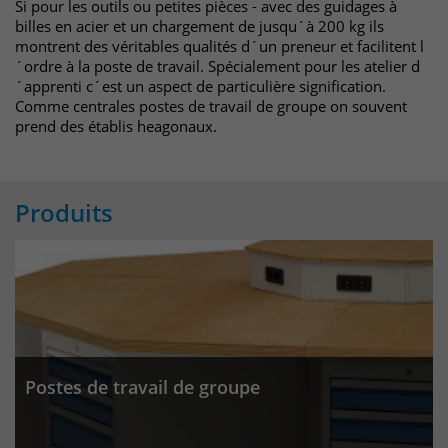
identifizieren. Die Daten werde lokal
Si pour les outils ou petites pièces - avec des guidages à
auf unserem Server gespeichert und
billes en acier et un chargement de jusqu´à 200 kg ils
sind damit externen Unternehmen
montrent des véritables qualités d´un preneur et facilitent l
´ordre à la poste de travail. Spécialement pour les atelier d
unzugänglich.
´apprenti c´est un aspect de particulière signification.
Comme centrales postes de travail de groupe on souvent
prend des établis heagonaux.
Name
_pk_ref
Anbieter
Matomo
Produits
Laufzeit
6 Monate
Das Cookie wird von Matomo
instralliert. Das Cookie wird verwendet,
um Besucher-, Sitzungs- und
Kampagnendaten zu berechnen und
die Nutzung der Website für den
Analysebericht der Website zu
Postes de travail de groupe
verfolgen. Die Cookies speichern
Zweck
Informationen anonym und weisen
eine randoly generierte Nummer zu,