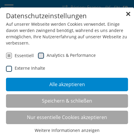
Région:
France
DE
EN
FR
✕
Datenschutzeinstellungen
Allemagne
Suisse
Autriche
Belgique
France
Luxembourg
Auf unserer Webseite werden Cookies verwendet. Einige
davon werden zwingend benötigt, während es uns andere
Pays-Bas
Wallonie
ermöglichen, Ihre Nutzererfahrung auf unserer Webseite zu
verbessern.
Analytics & Performance
Essentiell
Externe Inhalte
SHOP
Alle akzeptieren
Speichern & schließen
Nur essentielle Cookies akzeptieren
Weitere Informationen anzeigen