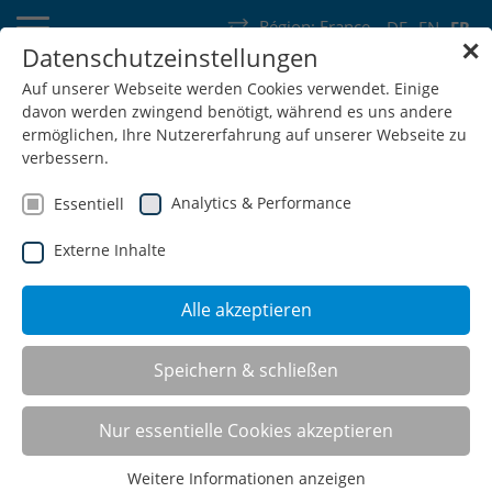
Région:
France
DE
EN
FR
✕
Datenschutzeinstellungen
Allemagne
Suisse
Autriche
Belgique
France
Luxembourg
Auf unserer Webseite werden Cookies verwendet. Einige
davon werden zwingend benötigt, während es uns andere
Pays-Bas
Wallonie
ermöglichen, Ihre Nutzererfahrung auf unserer Webseite zu
verbessern.
Analytics & Performance
Essentiell
Externe Inhalte
SHOP
Alle akzeptieren
Speichern & schließen
Newsletter
Nur essentielle Cookies akzeptieren
Newsletter Âout 2026
Weitere Informationen anzeigen