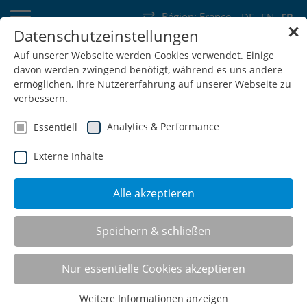
Région:
France
DE
EN
FR
✕
Datenschutzeinstellungen
Allemagne
Suisse
Autriche
Belgique
France
Luxembourg
Auf unserer Webseite werden Cookies verwendet. Einige
davon werden zwingend benötigt, während es uns andere
Pays-Bas
Wallonie
ermöglichen, Ihre Nutzererfahrung auf unserer Webseite zu
verbessern.
Analytics & Performance
Essentiell
Externe Inhalte
SHOP
Alle akzeptieren
Speichern & schließen
Nur essentielle Cookies akzeptieren
Weitere Informationen anzeigen