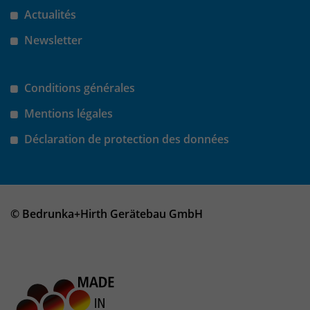
Actualités
um eindeutige Besucher zu
identifizieren. Die Daten werde lokal
Newsletter
auf unserem Server gespeichert und
sind damit externen Unternehmen
unzugänglich.
Conditions générales
Mentions légales
Name
_pk_ses
Déclaration de protection des données
Anbieter
Matomo
Laufzeit
30 Minuten
© Bedrunka+Hirth Gerätebau GmbH
Das Cookie wird genutzt um temporär
Zweck
Session Daten zu speichern
Name
_pk_cvar
Anbieter
Matomo