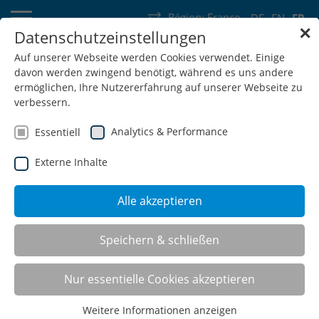
Région:
France
DE
EN
FR
✕
Datenschutzeinstellungen
Allemagne
Suisse
Autriche
Belgique
France
Luxembourg
Auf unserer Webseite werden Cookies verwendet. Einige
davon werden zwingend benötigt, während es uns andere
Pays-Bas
Wallonie
ermöglichen, Ihre Nutzererfahrung auf unserer Webseite zu
verbessern.
Analytics & Performance
Essentiell
Externe Inhalte
SHOP
Alle akzeptieren
Speichern & schließen
Foires et événements
Nur essentielle Cookies akzeptieren
AMB 2026
Weitere Informationen anzeigen