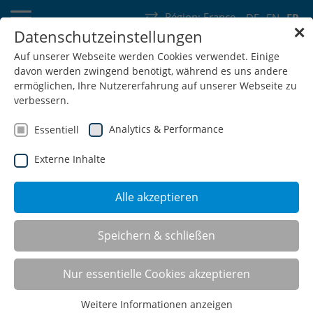
Région:
France
DE
EN
FR
✕
Datenschutzeinstellungen
Allemagne
Suisse
Autriche
Belgique
France
Luxembourg
Auf unserer Webseite werden Cookies verwendet. Einige
davon werden zwingend benötigt, während es uns andere
Pays-Bas
Wallonie
ermöglichen, Ihre Nutzererfahrung auf unserer Webseite zu
verbessern.
Analytics & Performance
Essentiell
Externe Inhalte
SHOP
Alle akzeptieren
Panier
Speichern & schließen
Les produits peuvent uniquement être
demandés
Nur essentielle Cookies akzeptieren
Il n'y a aucun article dans le panier de demande
Weitere Informationen anzeigen