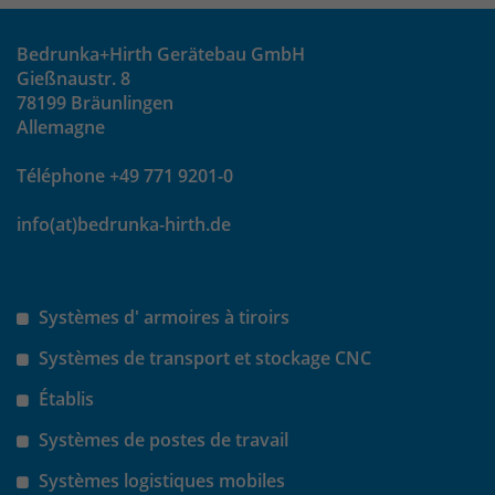
identifizieren. Die Daten werde lokal
auf unserem Server gespeichert und
sind damit externen Unternehmen
Bedrunka+Hirth Gerätebau GmbH
unzugänglich.
Gießnaustr. 8
78199 Bräunlingen
Allemagne
Name
_pk_ref
Téléphone +49 771 9201-0
Anbieter
Matomo
info(at)bedrunka-hirth.de
Laufzeit
6 Monate
Das Cookie wird von Matomo
Systèmes d' armoires à tiroirs
instralliert. Das Cookie wird verwendet,
um Besucher-, Sitzungs- und
Systèmes de transport et stockage CNC
Kampagnendaten zu berechnen und
die Nutzung der Website für den
Établis
Analysebericht der Website zu
Systèmes de postes de travail
verfolgen. Die Cookies speichern
Zweck
Informationen anonym und weisen
Systèmes logistiques mobiles
eine randoly generierte Nummer zu,