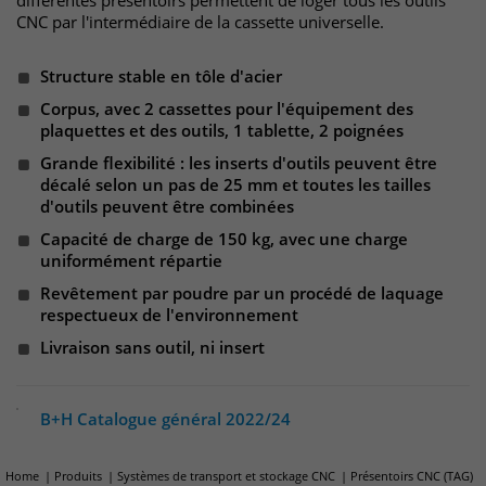
différentes présentoirs permettent de loger tous les outils
Websitebesucher für die Dauer des
CNC par l'intermédiaire de la cassette universelle.
Besuchs der Webseite zu identifizieren.
Anbieter
TYPO3
Structure stable en tôle d'acier
Laufzeit
1 Jahr
Name
_pk_id
Corpus, avec 2 cassettes pour l'équipement des
plaquettes et des outils, 1 tablette, 2 poignées
Enthält die gewählten Tracking-Optin-
Anbieter
Matomo
Zweck
Grande flexibilité : les inserts d'outils peuvent être
Einstellungen.
décalé selon un pas de 25 mm et toutes les tailles
Laufzeit
13 Monate
d'outils peuvent être combinées
Capacité de charge de 150 kg, avec une charge
Das Cookie wird von Matomo installiert.
uniformément répartie
Das Cookie wird verwendet, um
Revêtement par poudre par un procédé de laquage
Besucher-, Sitzungs- und
respectueux de l'environnement
Kampagnendaten zu berechnen und
die Nutzung der Website für den
Livraison sans outil, ni insert
Analysebericht der Website zu
verfolgen. Die Cookies speichern
Zweck
Informationen anonym und weisen
B+H Catalogue général 2022/24
eine randoly generierte Nummer zu,
um eindeutige Besucher zu
Home
Produits
Systèmes de transport et stockage CNC
Présentoirs CNC (TAG)