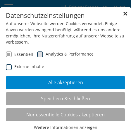
Région:
France
DE
EN
FR
✕
Datenschutzeinstellungen
Allemagne
Suisse
Autriche
Belgique
France
Luxembourg
Auf unserer Webseite werden Cookies verwendet. Einige
davon werden zwingend benötigt, während es uns andere
Pays-Bas
Wallonie
ermöglichen, Ihre Nutzererfahrung auf unserer Webseite zu
verbessern.
Analytics & Performance
Essentiell
Externe Inhalte
SHOP
Alle akzeptieren
Présentoirs CNC (TAG)
Speichern & schließen
Nur essentielle Cookies akzeptieren
Weitere Informationen anzeigen