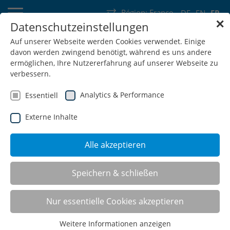
Région:
France
DE
EN
FR
✕
Datenschutzeinstellungen
Allemagne
Suisse
Autriche
Belgique
France
Luxembourg
Auf unserer Webseite werden Cookies verwendet. Einige
davon werden zwingend benötigt, während es uns andere
Pays-Bas
Wallonie
ermöglichen, Ihre Nutzererfahrung auf unserer Webseite zu
verbessern.
Analytics & Performance
Essentiell
Externe Inhalte
SHOP
Alle akzeptieren
Rayonnages à plateaux
Speichern & schließen
inclinés
Nur essentielle Cookies akzeptieren
Weitere Informationen anzeigen