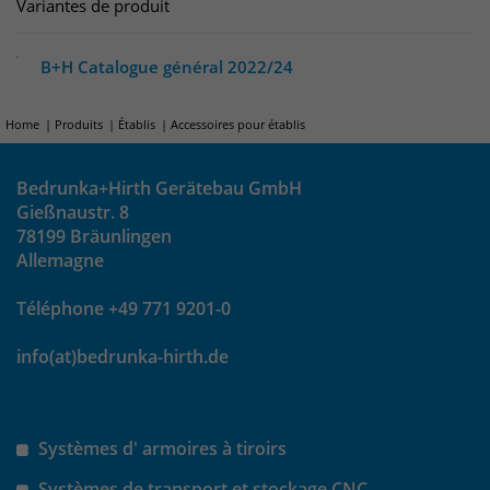
Variantes de produit
B+H Catalogue général 2022/24
Home
Produits
Établis
Accessoires pour établis
Bedrunka+Hirth Gerätebau GmbH
Gießnaustr. 8
78199 Bräunlingen
Allemagne
Téléphone +49 771 9201-0
info(at)bedrunka-hirth.de
Systèmes d' armoires à tiroirs
Systèmes de transport et stockage CNC