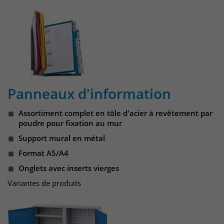
um eindeutige Besucher zu
identifizieren. Die Daten werde lokal
auf unserem Server gespeichert und
sind damit externen Unternehmen
unzugänglich.
Name
_pk_ses
Panneaux d'information
Anbieter
Matomo
Assortiment complet en tôle d'acier à revêtement par
poudre pour fixation au mur
Laufzeit
30 Minuten
Support mural en métal
Format A5/A4
Das Cookie wird genutzt um temporär
Zweck
Session Daten zu speichern
Onglets avec inserts vierges
Variantes de produits
Name
_pk_cvar
Anbieter
Matomo