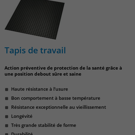
Anbieter
Matomo
Laufzeit
wenige Sekunden
Das Cookie wird gesetzt um zu
überprüfen ob der Browser erlaubt
Zweck
Cookies zu setzen. Es wird direkt nach
demTest wieder gelöscht.
Tapis de travail
Action préventive de protection de la santé grâce à
une position debout sûre et saine
Haute résistance à l’usure
Bon comportement à basse température
Résistance exceptionnelle au vieillissement
Longévité
Très grande stabilité de forme
Durabilité