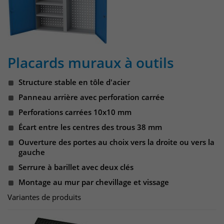
Laufzeit
30 Minuten
Das Cookie wird genutzt um temporär
Zweck
Session Daten zu speichern
Placards muraux à outils
Structure stable en tôle d'acier
Name
_pk_hsr
Panneau arrière avec perforation carrée
Anbieter
Matomo
Perforations carrées 10x10 mm
Écart entre les centres des trous 38 mm
Laufzeit
30 Minuten
Ouverture des portes au choix vers la droite ou vers la
gauche
Das Cookie wird genutzt um temporär
Zweck
Serrure à barillet avec deux clés
Session Daten zu speichern
Montage au mur par chevillage et vissage
Variantes de produits
Name
_pk_testcookie