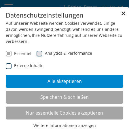
Région:
France
DE
EN
FR
✕
Datenschutzeinstellungen
Allemagne
Suisse
Autriche
Belgique
France
Luxembourg
Auf unserer Webseite werden Cookies verwendet. Einige
davon werden zwingend benötigt, während es uns andere
Pays-Bas
Wallonie
ermöglichen, Ihre Nutzererfahrung auf unserer Webseite zu
verbessern.
Analytics & Performance
Essentiell
Externe Inhalte
SHOP
Alle akzeptieren
Speichern & schließen
Nur essentielle Cookies akzeptieren
Weitere Informationen anzeigen