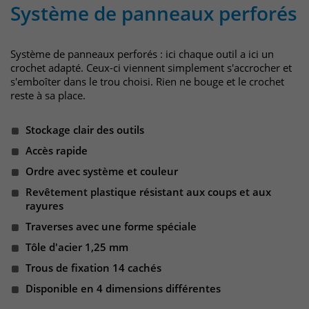
identifizieren. Die Daten werde lokal
Système de panneaux perforés
auf unserem Server gespeichert und
sind damit externen Unternehmen
unzugänglich.
Système de panneaux perforés : ici chaque outil a ici un
crochet adapté. Ceux-ci viennent simplement s'accrocher et
s'emboîter dans le trou choisi. Rien ne bouge et le crochet
Name
_pk_ref
reste à sa place.
Anbieter
Matomo
Stockage clair des outils
Accès rapide
Laufzeit
6 Monate
Ordre avec système et couleur
Das Cookie wird von Matomo
Revêtement plastique résistant aux coups et aux
instralliert. Das Cookie wird verwendet,
rayures
um Besucher-, Sitzungs- und
Traverses avec une forme spéciale
Kampagnendaten zu berechnen und
Tôle d'acier 1,25 mm
die Nutzung der Website für den
Analysebericht der Website zu
Trous de fixation 14 cachés
verfolgen. Die Cookies speichern
Zweck
Disponible en 4 dimensions différentes
Informationen anonym und weisen
eine randoly generierte Nummer zu,