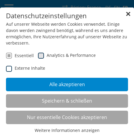
Région:
France
DE
EN
FR
✕
Datenschutzeinstellungen
Allemagne
Suisse
Autriche
Belgique
France
Luxembourg
Auf unserer Webseite werden Cookies verwendet. Einige
davon werden zwingend benötigt, während es uns andere
Pays-Bas
Wallonie
ermöglichen, Ihre Nutzererfahrung auf unserer Webseite zu
verbessern.
Analytics & Performance
Essentiell
Externe Inhalte
SHOP
Alle akzeptieren
Speichern & schließen
Etablis mobiles
Nur essentielle Cookies akzeptieren
Weitere Informationen anzeigen