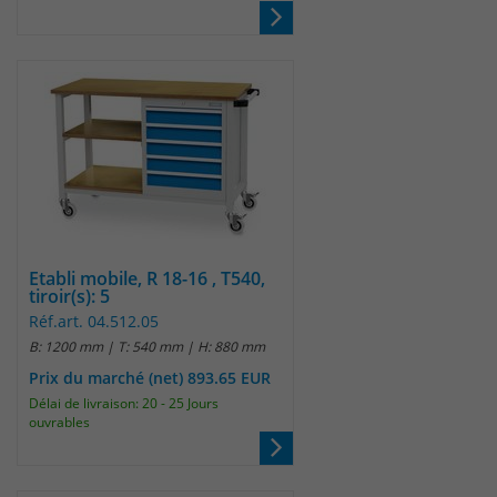
Anbieter
Matomo
Laufzeit
wenige Sekunden
Das Cookie wird gesetzt um zu
überprüfen ob der Browser erlaubt
Zweck
Cookies zu setzen. Es wird direkt nach
demTest wieder gelöscht.
Etabli mobile, R 18-16 , T540,
tiroir(s): 5
Réf.art. 04.512.05
B: 1200 mm | T: 540 mm | H: 880 mm
Prix du marché (net) 893.65 EUR
Délai de livraison: 20 - 25 Jours
ouvrables