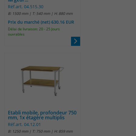
um eindeutige Besucher zu
Réf.art. 04.515.30
identifizieren. Die Daten werde lokal
B: 1500 mm | T: 540 mm | H: 880 mm
auf unserem Server gespeichert und
Prix du marché (net) 630.16 EUR
sind damit externen Unternehmen
Délai de livraison: 20 - 25 Jours
unzugänglich.
ouvrables
Name
_pk_ses
Anbieter
Matomo
Laufzeit
30 Minuten
Das Cookie wird genutzt um temporär
Zweck
Session Daten zu speichern
Etabli mobile, profondeur 750
mm, 1x étagère multiplis
Name
_pk_cvar
Réf.art. 04.12.01
B: 1250 mm | T: 750 mm | H: 859 mm
Anbieter
Matomo