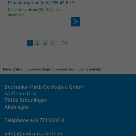
Prix du marché (net) 986.45 EUR
Délai de livraison: 20 - 25 Jours
ouvrables
(3)
1
2
3
>
Home
Shop
Systèmes logistiques mobiles
Etablis mobiles
Bedrunka+Hirth Gerätebau GmbH
Gießnaustr. 8
78199 Bräunlingen
Allemagne
Téléphone +49 771 9201-0
info(at)bedrunka-hirth.de