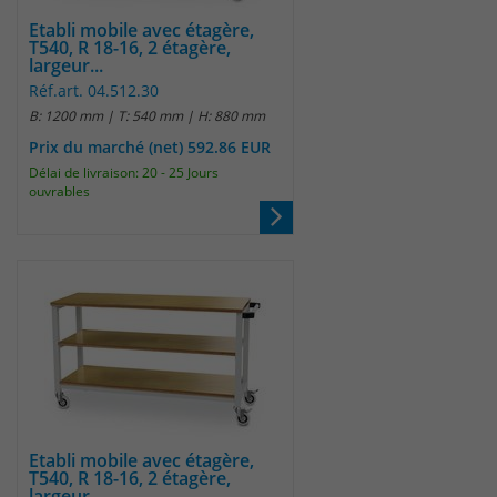
identifizieren. Die Daten werde lokal
auf unserem Server gespeichert und
Etabli mobile avec étagère,
T540, R 18-16, 2 étagère,
sind damit externen Unternehmen
largeur...
unzugänglich.
Réf.art. 04.512.30
B: 1200 mm | T: 540 mm | H: 880 mm
Prix du marché (net) 592.86 EUR
Name
_pk_ref
Délai de livraison: 20 - 25 Jours
ouvrables
Anbieter
Matomo
Laufzeit
6 Monate
Das Cookie wird von Matomo
instralliert. Das Cookie wird verwendet,
um Besucher-, Sitzungs- und
Kampagnendaten zu berechnen und
die Nutzung der Website für den
Analysebericht der Website zu
verfolgen. Die Cookies speichern
Zweck
Etabli mobile avec étagère,
Informationen anonym und weisen
T540, R 18-16, 2 étagère,
largeur...
eine randoly generierte Nummer zu,