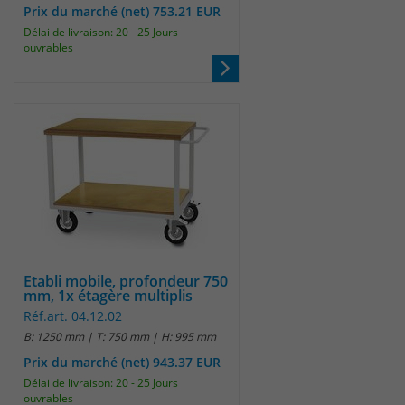
Prix du marché (net) 753.21 EUR
Délai de livraison: 20 - 25 Jours
Laufzeit
30 Minuten
ouvrables
Das Cookie wird genutzt um temporär
Zweck
Session Daten zu speichern
Name
_pk_hsr
Anbieter
Matomo
Laufzeit
30 Minuten
Etabli mobile, profondeur 750
Das Cookie wird genutzt um temporär
Zweck
mm, 1x étagère multiplis
Session Daten zu speichern
Réf.art. 04.12.02
B: 1250 mm | T: 750 mm | H: 995 mm
Prix du marché (net) 943.37 EUR
Name
_pk_testcookie
Délai de livraison: 20 - 25 Jours
ouvrables