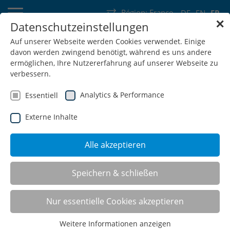
Région:
France
DE
EN
FR
✕
Datenschutzeinstellungen
Allemagne
Suisse
Autriche
Belgique
France
Luxembourg
Auf unserer Webseite werden Cookies verwendet. Einige
davon werden zwingend benötigt, während es uns andere
Pays-Bas
Wallonie
ermöglichen, Ihre Nutzererfahrung auf unserer Webseite zu
verbessern.
Analytics & Performance
Essentiell
Externe Inhalte
SHOP
Alle akzeptieren
Chariots de transport
Speichern & schließen
Nur essentielle Cookies akzeptieren
Weitere Informationen anzeigen