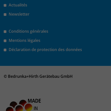
Actualités
um eindeutige Besucher zu
identifizieren. Die Daten werde lokal
Newsletter
auf unserem Server gespeichert und
sind damit externen Unternehmen
unzugänglich.
Conditions générales
Mentions légales
Name
_pk_ses
Déclaration de protection des données
Anbieter
Matomo
Laufzeit
30 Minuten
© Bedrunka+Hirth Gerätebau GmbH
Das Cookie wird genutzt um temporär
Zweck
Session Daten zu speichern
Name
_pk_cvar
Anbieter
Matomo