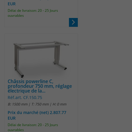
EUR
Délai de livraison: 20 - 25 Jours
Laufzeit
30 Minuten
ouvrables
Das Cookie wird genutzt um temporär
Zweck
Session Daten zu speichern
Name
_pk_hsr
Anbieter
Matomo
Laufzeit
30 Minuten
Châssis powerline C,
profondeur 750 mm, réglage
électrique de la...
Das Cookie wird genutzt um temporär
Zweck
Réf.art. CF.150.75
Session Daten zu speichern
B: 1500 mm | T: 750 mm | H: 0 mm
Prix du marché (net) 2.807.77
EUR
Name
_pk_testcookie
Délai de livraison: 20 - 25 Jours
ouvrables