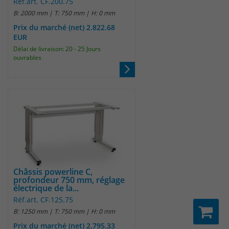
Réf.art. CF.200.75
um eindeutige Besucher zu
B: 2000 mm | T: 750 mm | H: 0 mm
identifizieren. Die Daten werde lokal
Prix du marché (net) 2.822.68
auf unserem Server gespeichert und
EUR
sind damit externen Unternehmen
Délai de livraison: 20 - 25 Jours
unzugänglich.
ouvrables
Name
_pk_ses
Anbieter
Matomo
Laufzeit
30 Minuten
Das Cookie wird genutzt um temporär
Zweck
Session Daten zu speichern
Châssis powerline C,
profondeur 750 mm, réglage
électrique de la...
Réf.art. CF.125.75
Name
_pk_cvar
B: 1250 mm | T: 750 mm | H: 0 mm
Prix du marché (net) 2.795.33
Anbieter
Matomo