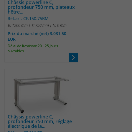
identifizieren. Die Daten werde lokal
Châssis powerline C,
profondeur 750 mm, plateaux
auf unserem Server gespeichert und
hêtre...
sind damit externen Unternehmen
Réf.art. CF.150.75BM
unzugänglich.
B: 1500 mm | T: 750 mm | H: 0 mm
Prix du marché (net) 3.031.50
EUR
Name
_pk_ref
Délai de livraison: 20 - 25 Jours
ouvrables
Anbieter
Matomo
Laufzeit
6 Monate
Das Cookie wird von Matomo
instralliert. Das Cookie wird verwendet,
um Besucher-, Sitzungs- und
Kampagnendaten zu berechnen und
die Nutzung der Website für den
Analysebericht der Website zu
Châssis powerline C,
verfolgen. Die Cookies speichern
profondeur 750 mm, réglage
Zweck
Informationen anonym und weisen
électrique de la...
eine randoly generierte Nummer zu,