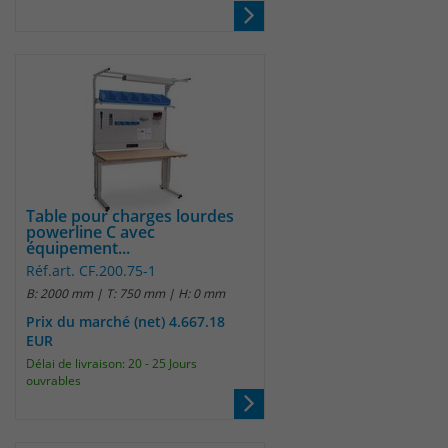
Anbieter
Matomo
Laufzeit
wenige Sekunden
Das Cookie wird gesetzt um zu
überprüfen ob der Browser erlaubt
Zweck
Cookies zu setzen. Es wird direkt nach
demTest wieder gelöscht.
Table pour charges lourdes
powerline C avec
équipement...
Réf.art. CF.200.75-1
B: 2000 mm | T: 750 mm | H: 0 mm
Prix du marché (net) 4.667.18
EUR
Délai de livraison: 20 - 25 Jours
ouvrables