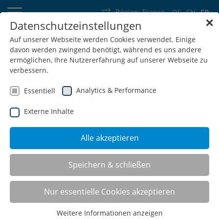
Région:
France
DE
EN
FR
✕
Datenschutzeinstellungen
Allemagne
Suisse
Autriche
Belgique
France
Luxembourg
Auf unserer Webseite werden Cookies verwendet. Einige
davon werden zwingend benötigt, während es uns andere
Pays-Bas
Wallonie
ermöglichen, Ihre Nutzererfahrung auf unserer Webseite zu
verbessern.
Analytics & Performance
Essentiell
Externe Inhalte
SHOP
Alle akzeptieren
Speichern & schließen
powerline piètement en C
Nur essentielle Cookies akzeptieren
Weitere Informationen anzeigen