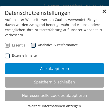
Region:
Deutschland
DE
EN
FR
✕
Datenschutzeinstellungen
Deutschland
Schweiz
Österreich
Belgien
Frankreich
Auf unserer Webseite werden Cookies verwendet. Einige
davon werden zwingend benötigt, während es uns andere
Luxemburg
Niederlande
Wallonie
ermöglichen, Ihre Nutzererfahrung auf unserer Webseite zu
verbessern.
Analytics & Performance
Essentiell
Externe Inhalte
SHOP
Alle akzeptieren
Mobile Computer- Mess- und
Speichern & schließen
Prüfplätze
Nur essentielle Cookies akzeptieren
Weitere Informationen anzeigen