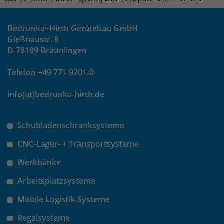
um eindeutige Besucher zu
identifizieren. Die Daten werde lokal
Bedrunka+Hirth Gerätebau GmbH
auf unserem Server gespeichert und
Gießnaustr. 8
sind damit externen Unternehmen
D-78199 Bräunlingen
unzugänglich.
Telefon +49 771 9201-0
Name
_pk_ses
info(at)bedrunka-hirth.de
Anbieter
Matomo
Schubladenschranksysteme
Laufzeit
30 Minuten
CNC-Lager- + Transportsysteme
Das Cookie wird genutzt um temporär
Zweck
Werkbänke
Session Daten zu speichern
Arbeitsplatzsysteme
Mobile Logistik-Systeme
Name
_pk_cvar
Regalsysteme
Anbieter
Matomo