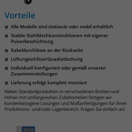
Websitebesucher für die Dauer des
Besuchs der Webseite zu identifizieren.
Vorteile
Anbieter
TYPO3
Laufzeit
1 Jahr
Alle Modelle sind stationär oder mobil erhältlich
Name
_pk_id
Stabile Stahlblechkonstruktionen mit eigener
Enthält die gewählten Tracking-Optin-
Anbieter
Matomo
Pulverbeschichtung
Zweck
Einstellungen.
Kabeldurchlässe an der Rückseite
Laufzeit
13 Monate
Lüftungsschlitze/Quadratlochung
Das Cookie wird von Matomo installiert.
Individuell konfiguriert oder gemäß unseren
Zusammenstellungen
Das Cookie wird verwendet, um
Besucher-, Sitzungs- und
Lieferung erfolgt komplett montiert
Kampagnendaten zu berechnen und
Neben Standardprodukten in verschiedenen Breiten und
die Nutzung der Website für den
Höhen mit umfangreichen Zubehörteilen fertigen wir
Analysebericht der Website zu
kundenbezogene Lösungen und Maßanfertigungen für Ihren
verfolgen. Die Cookies speichern
Produktions- und/oder Lagerbereich. Fragen Sie einfach an!
Zweck
Informationen anonym und weisen
eine randoly generierte Nummer zu,
um eindeutige Besucher zu