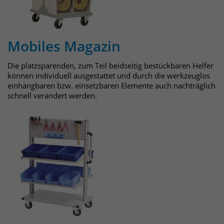
identifizieren. Die Daten werde lokal
auf unserem Server gespeichert und
sind damit externen Unternehmen
unzugänglich.
Mobiles Magazin
Die platzsparenden, zum Teil beidseitig bestückbaren Helfer
Name
_pk_ref
können individuell ausgestattet und durch die werkzeuglos
einhängbaren bzw. einsetzbaren Elemente auch nachträglich
Anbieter
Matomo
schnell verändert werden.
Laufzeit
6 Monate
Das Cookie wird von Matomo
instralliert. Das Cookie wird verwendet,
um Besucher-, Sitzungs- und
Kampagnendaten zu berechnen und
die Nutzung der Website für den
Analysebericht der Website zu
verfolgen. Die Cookies speichern
Zweck
Informationen anonym und weisen
eine randoly generierte Nummer zu,