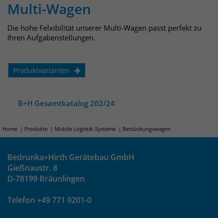
Multi-Wagen
um eindeutige Besucher zu
identifizieren. Die Daten werde lokal
Die hohe Felxibilität unserer Multi-Wagen passt perfekt zu
auf unserem Server gespeichert und
Ihren Aufgabenstellungen.
sind damit externen Unternehmen
unzugänglich.
Produktvarianten
Name
_pk_ses
B+H Gesamtkatalog 202/24
Anbieter
Matomo
Laufzeit
30 Minuten
Home
Produkte
Mobile Logistik-Systeme
Bestückungswagen
Das Cookie wird genutzt um temporär
Bedrunka+Hirth Gerätebau GmbH
Zweck
Session Daten zu speichern
Gießnaustr. 8
D-78199 Bräunlingen
Name
_pk_cvar
Telefon +49 771 9201-0
Anbieter
Matomo