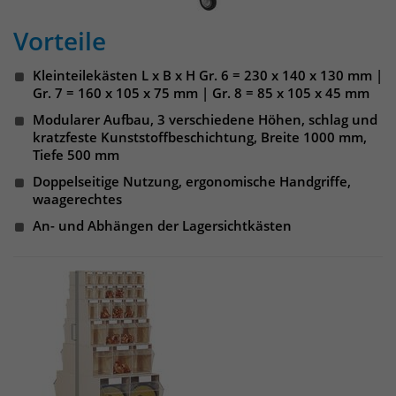
Websitebesucher für die Dauer des
Besuchs der Webseite zu identifizieren.
Vorteile
Anbieter
TYPO3
Kleinteilekästen L x B x H Gr. 6 = 230 x 140 x 130 mm |
Laufzeit
1 Jahr
Name
_pk_id
Gr. 7 = 160 x 105 x 75 mm | Gr. 8 = 85 x 105 x 45 mm
Enthält die gewählten Tracking-Optin-
Modularer Aufbau, 3 verschiedene Höhen, schlag und
Anbieter
Matomo
Zweck
Einstellungen.
kratzfeste Kunststoffbeschichtung, Breite 1000 mm,
Tiefe 500 mm
Laufzeit
13 Monate
Doppelseitige Nutzung, ergonomische Handgriffe,
waagerechtes
Das Cookie wird von Matomo installiert.
Das Cookie wird verwendet, um
An- und Abhängen der Lagersichtkästen
Besucher-, Sitzungs- und
Kampagnendaten zu berechnen und
die Nutzung der Website für den
Analysebericht der Website zu
verfolgen. Die Cookies speichern
Zweck
Informationen anonym und weisen
eine randoly generierte Nummer zu,
um eindeutige Besucher zu