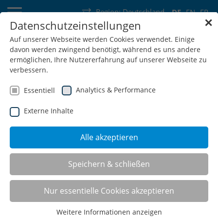
Region:
Deutschland
DE
EN
FR
✕
Datenschutzeinstellungen
Deutschland
Schweiz
Österreich
Belgien
Frankreich
Auf unserer Webseite werden Cookies verwendet. Einige
davon werden zwingend benötigt, während es uns andere
Luxemburg
Niederlande
Wallonie
ermöglichen, Ihre Nutzererfahrung auf unserer Webseite zu
verbessern.
Analytics & Performance
Essentiell
Externe Inhalte
SHOP
Alle akzeptieren
Bestückungswagen
Speichern & schließen
Nur essentielle Cookies akzeptieren
Überall dort, wo montiert, repariert oder kommissioniert
Weitere Informationen anzeigen
wird, bietet sich der Einsatz dieser mobilen Material- und