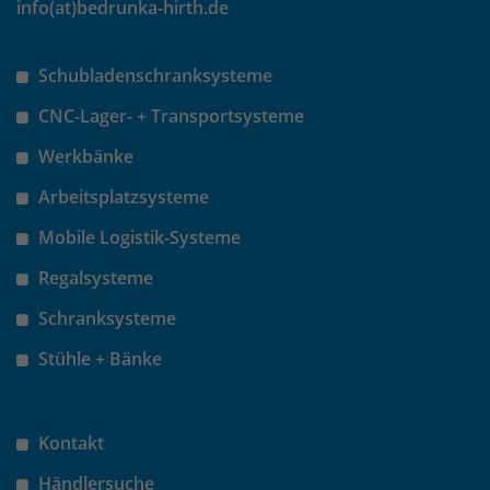
info(at)bedrunka-hirth.de
Laufzeit
30 Minuten
Schubladenschranksysteme
Das Cookie wird genutzt um temporär
Zweck
CNC-Lager- + Transportsysteme
Session Daten zu speichern
Werkbänke
Name
_pk_hsr
Arbeitsplatzsysteme
Mobile Logistik-Systeme
Anbieter
Matomo
Regalsysteme
Laufzeit
30 Minuten
Schranksysteme
Das Cookie wird genutzt um temporär
Zweck
Stühle + Bänke
Session Daten zu speichern
Name
_pk_testcookie
Kontakt
Händlersuche