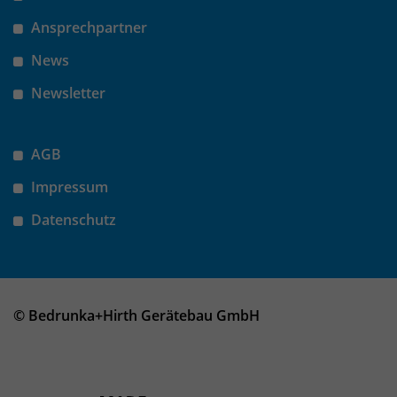
Anbieter
Matomo
Ansprechpartner
Laufzeit
wenige Sekunden
News
Das Cookie wird gesetzt um zu
Newsletter
überprüfen ob der Browser erlaubt
Zweck
Cookies zu setzen. Es wird direkt nach
demTest wieder gelöscht.
AGB
Impressum
Datenschutz
© Bedrunka+Hirth Gerätebau GmbH