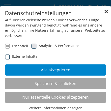
Region:
Belgien
DE
EN
FR
✕
Datenschutzeinstellungen
Deutschland
Schweiz
Österreich
Belgien
Frankreich
Auf unserer Webseite werden Cookies verwendet. Einige
davon werden zwingend benötigt, während es uns andere
Luxemburg
Niederlande
Wallonie
ermöglichen, Ihre Nutzererfahrung auf unserer Webseite zu
verbessern.
Analytics & Performance
Essentiell
Externe Inhalte
SHOP
Alle akzeptieren
CNC-Tischaufsatzgestelle
Speichern & schließen
(TAG)
Nur essentielle Cookies akzeptieren
Weitere Informationen anzeigen