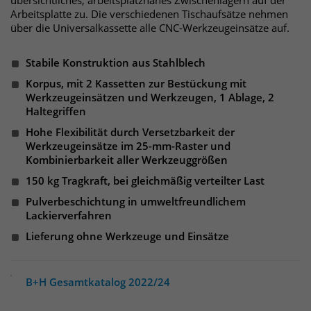
übersichtliches, arbeitsplatznahes Zwischenlagern auf der
Websitebesucher für die Dauer des
Arbeitsplatte zu. Die verschiedenen Tischaufsätze nehmen
Besuchs der Webseite zu identifizieren.
über die Universalkassette alle CNC-Werkzeugeinsätze auf.
Anbieter
TYPO3
Laufzeit
1 Jahr
Stabile Konstruktion aus Stahlblech
Name
_pk_id
Korpus, mit 2 Kassetten zur Bestückung mit
Enthält die gewählten Tracking-Optin-
Anbieter
Matomo
Werkzeugeinsätzen und Werkzeugen, 1 Ablage, 2
Zweck
Einstellungen.
Haltegriffen
Laufzeit
13 Monate
Hohe Flexibilität durch Versetzbarkeit der
Werkzeugeinsätze im 25-mm-Raster und
Das Cookie wird von Matomo installiert.
Kombinierbarkeit aller Werkzeuggrößen
Das Cookie wird verwendet, um
150 kg Tragkraft, bei gleichmäßig verteilter Last
Besucher-, Sitzungs- und
Pulverbeschichtung in umweltfreundlichem
Kampagnendaten zu berechnen und
Lackierverfahren
die Nutzung der Website für den
Analysebericht der Website zu
Lieferung ohne Werkzeuge und Einsätze
verfolgen. Die Cookies speichern
Zweck
Informationen anonym und weisen
eine randoly generierte Nummer zu,
B+H Gesamtkatalog 2022/24
um eindeutige Besucher zu