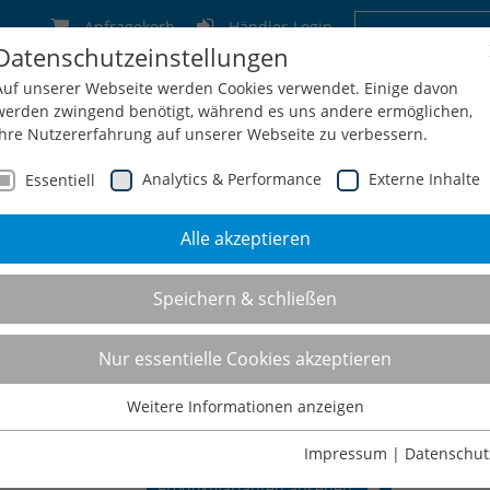
Anfragekorb
Händler-Login
Datenschutzeinstellungen
Deutschland
Schweiz
Österreich
Belgien
F
Auf unserer Webseite werden Cookies verwendet. Einige davon
werden zwingend benötigt, während es uns andere ermöglichen,
Ihre Nutzererfahrung auf unserer Webseite zu verbessern.
Analytics & Performance
Externe Inhalte
Essentiell
Alle akzeptieren
men
Service
Konfiguration
Shop
Kontakt
Speichern & schließen
le
Nur essentielle Cookies akzeptieren
Weitere Informationen anzeigen
Essentiell
Essentielle Cookies werden für grundlegende Funktionen der
Impressum
|
Datenschut
Webseite benötigt. Dadurch ist gewährleistet, dass die Webseite
Produktvarianten ansehen