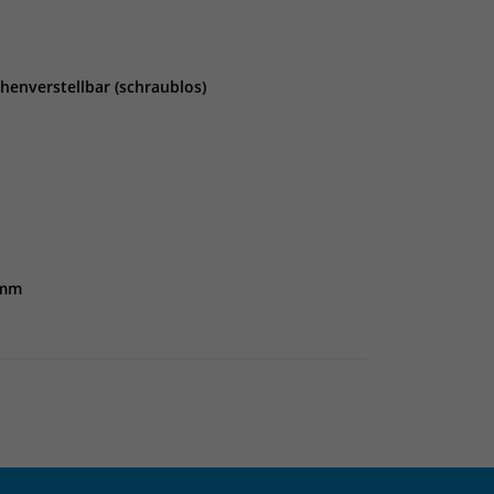
enverstellbar (schraublos)
 mm