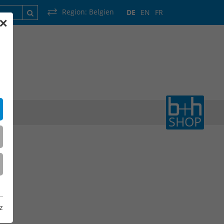
Region:
Belgien
DE
EN
FR
✕
rankreich
Luxemburg
Niederlande
Wallonie
SHOP
z