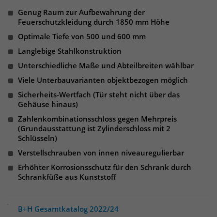
Websitebesucher für die Dauer des
Genug Raum zur Aufbewahrung der
Besuchs der Webseite zu identifizieren.
Anbieter
TYPO3
Feuerschutzkleidung durch 1850 mm Höhe
Optimale Tiefe von 500 und 600 mm
Laufzeit
1 Jahr
Name
_pk_id
Langlebige Stahlkonstruktion
Enthält die gewählten Tracking-Optin-
Unterschiedliche Maße und Abteilbreiten wählbar
Anbieter
Matomo
Zweck
Einstellungen.
Viele Unterbauvarianten objektbezogen möglich
Laufzeit
13 Monate
Sicherheits-Wertfach (Tür steht nicht über das
Gehäuse hinaus)
Das Cookie wird von Matomo installiert.
Zahlenkombinationsschloss gegen Mehrpreis
Das Cookie wird verwendet, um
(Grundausstattung ist Zylinderschloss mit 2
Besucher-, Sitzungs- und
Schlüsseln)
Kampagnendaten zu berechnen und
Verstellschrauben von innen niveauregulierbar
die Nutzung der Website für den
Analysebericht der Website zu
Erhöhter Korrosionsschutz für den Schrank durch
verfolgen. Die Cookies speichern
Schrankfüße aus Kunststoff
Zweck
Informationen anonym und weisen
eine randoly generierte Nummer zu,
um eindeutige Besucher zu
B+H Gesamtkatalog 2022/24