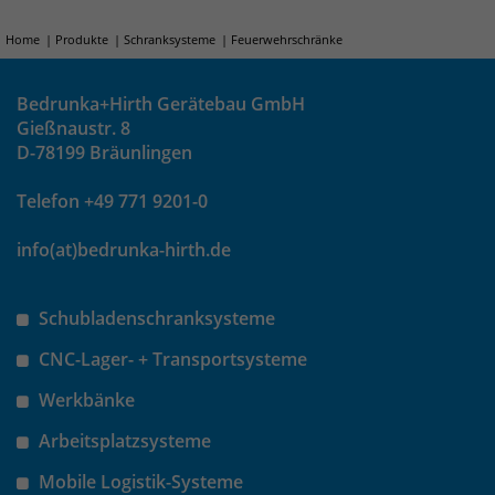
identifizieren. Die Daten werde lokal
auf unserem Server gespeichert und
Home
Produkte
Schranksysteme
Feuerwehrschränke
sind damit externen Unternehmen
unzugänglich.
Bedrunka+Hirth Gerätebau GmbH
Gießnaustr. 8
Name
_pk_ref
D-78199 Bräunlingen
Anbieter
Matomo
Telefon +49 771 9201-0
info(at)bedrunka-hirth.de
Laufzeit
6 Monate
Das Cookie wird von Matomo
Schubladenschranksysteme
instralliert. Das Cookie wird verwendet,
um Besucher-, Sitzungs- und
CNC-Lager- + Transportsysteme
Kampagnendaten zu berechnen und
die Nutzung der Website für den
Werkbänke
Analysebericht der Website zu
Arbeitsplatzsysteme
verfolgen. Die Cookies speichern
Zweck
Informationen anonym und weisen
Mobile Logistik-Systeme
eine randoly generierte Nummer zu,