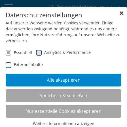
Region:
Niederlande
DE
EN
FR
✕
Datenschutzeinstellungen
Deutschland
Schweiz
Österreich
Belgien
Frankreich
Auf unserer Webseite werden Cookies verwendet. Einige
davon werden zwingend benötigt, während es uns andere
Luxemburg
Niederlande
Wallonie
ermöglichen, Ihre Nutzererfahrung auf unserer Webseite zu
verbessern.
Analytics & Performance
Essentiell
Externe Inhalte
SHOP
Alle akzeptieren
Feuerwehrschränke
Speichern & schließen
Nur essentielle Cookies akzeptieren
Die Feuerwehrschränke wurden in enger Zusammenarbeit
Weitere Informationen anzeigen
mit erfahrenen Fachleuten konzipiert. Technisch auf dem