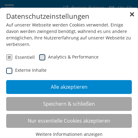
Region:
Belgien
DE
EN
FR
✕
Datenschutzeinstellungen
Deutschland
Schweiz
Österreich
Belgien
Frankreich
Auf unserer Webseite werden Cookies verwendet. Einige
davon werden zwingend benötigt, während es uns andere
Luxemburg
Niederlande
Wallonie
ermöglichen, Ihre Nutzererfahrung auf unserer Webseite zu
verbessern.
Analytics & Performance
Essentiell
Externe Inhalte
SHOP
Alle akzeptieren
Holzlaufroste
Speichern & schließen
Nur essentielle Cookies akzeptieren
(0)
Weitere Informationen anzeigen