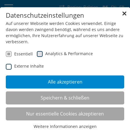
Region:
Belgien
DE
EN
FR
✕
Datenschutzeinstellungen
Deutschland
Schweiz
Österreich
Belgien
Frankreich
Auf unserer Webseite werden Cookies verwendet. Einige
davon werden zwingend benötigt, während es uns andere
Luxemburg
Niederlande
Wallonie
ermöglichen, Ihre Nutzererfahrung auf unserer Webseite zu
verbessern.
Analytics & Performance
Essentiell
Externe Inhalte
SHOP
Alle akzeptieren
Speichern & schließen
Nur essentielle Cookies akzeptieren
Weitere Informationen anzeigen