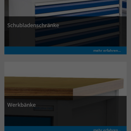
Anbieter
Matomo
Laufzeit
wenige Sekunden
Schubladenschränke
Das Cookie wird gesetzt um zu
überprüfen ob der Browser erlaubt
Zweck
Cookies zu setzen. Es wird direkt nach
demTest wieder gelöscht.
mehr erfahren...
Werkbänke
mehr erfahren...