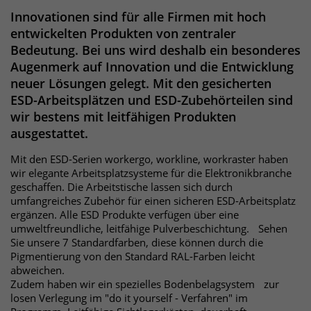
Websitebesucher für die Dauer des
Innovationen sind für alle Firmen mit hoch
Besuchs der Webseite zu identifizieren.
Anbieter
TYPO3
entwickelten Produkten von zentraler
Bedeutung. Bei uns wird deshalb ein besonderes
Laufzeit
1 Jahr
Augenmerk auf Innovation und die Entwicklung
Name
_pk_id
neuer Lösungen gelegt. Mit den gesicherten
Enthält die gewählten Tracking-Optin-
Anbieter
Matomo
ESD-Arbeitsplätzen und ESD-Zubehörteilen sind
Zweck
Einstellungen.
wir bestens mit leitfähigen Produkten
Laufzeit
13 Monate
ausgestattet.
Mit den ESD-Serien workergo, workline, workraster haben
Das Cookie wird von Matomo installiert.
wir elegante Arbeitsplatzsysteme für die Elektronikbranche
Das Cookie wird verwendet, um
geschaffen. Die Arbeitstische lassen sich durch
Besucher-, Sitzungs- und
umfangreiches Zubehör für einen sicheren ESD-Arbeitsplatz
Kampagnendaten zu berechnen und
ergänzen. Alle ESD Produkte verfügen über eine
die Nutzung der Website für den
umweltfreundliche, leitfähige Pulverbeschichtung. Sehen
Analysebericht der Website zu
Sie unsere 7 Standardfarben, diese können durch die
verfolgen. Die Cookies speichern
Pigmentierung von den Standard RAL-Farben leicht
Zweck
Informationen anonym und weisen
abweichen.
eine randoly generierte Nummer zu,
Zudem haben wir ein spezielles Bodenbelagsystem zur
um eindeutige Besucher zu
losen Verlegung im "do it yourself - Verfahren" im