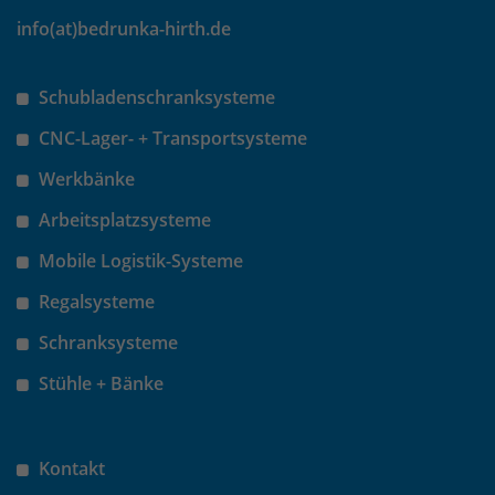
identifizieren. Die Daten werde lokal
auf unserem Server gespeichert und
info(at)bedrunka-hirth.de
sind damit externen Unternehmen
unzugänglich.
Schubladenschranksysteme
CNC-Lager- + Transportsysteme
Name
_pk_ref
Werkbänke
Anbieter
Matomo
Arbeitsplatzsysteme
Laufzeit
6 Monate
Mobile Logistik-Systeme
Das Cookie wird von Matomo
Regalsysteme
instralliert. Das Cookie wird verwendet,
Schranksysteme
um Besucher-, Sitzungs- und
Kampagnendaten zu berechnen und
Stühle + Bänke
die Nutzung der Website für den
Analysebericht der Website zu
verfolgen. Die Cookies speichern
Zweck
Kontakt
Informationen anonym und weisen
eine randoly generierte Nummer zu,