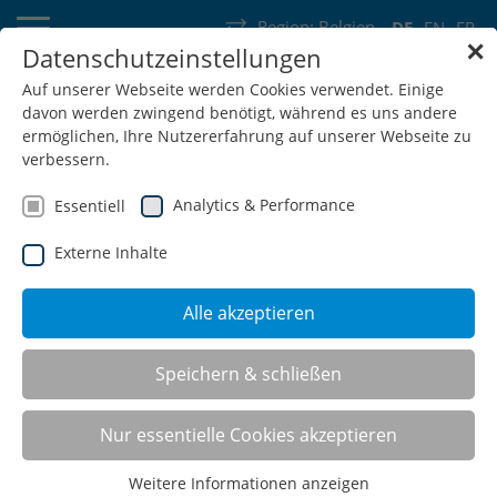
Region:
Belgien
DE
EN
FR
✕
Datenschutzeinstellungen
Deutschland
Schweiz
Österreich
Belgien
Frankreich
Auf unserer Webseite werden Cookies verwendet. Einige
davon werden zwingend benötigt, während es uns andere
Luxemburg
Niederlande
Wallonie
ermöglichen, Ihre Nutzererfahrung auf unserer Webseite zu
verbessern.
Analytics & Performance
Essentiell
Externe Inhalte
SHOP
Alle akzeptieren
Multi-Funktionsschrank T500
Speichern & schließen
Nur essentielle Cookies akzeptieren
Weitere Informationen anzeigen