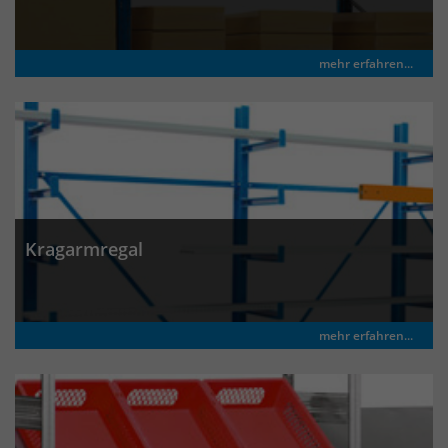
Laufzeit
30 Minuten
mehr erfahren...
Das Cookie wird genutzt um temporär
Zweck
Session Daten zu speichern
Name
_pk_hsr
Anbieter
Matomo
Kragarmregal
Laufzeit
30 Minuten
Das Cookie wird genutzt um temporär
Zweck
Session Daten zu speichern
mehr erfahren...
Name
_pk_testcookie