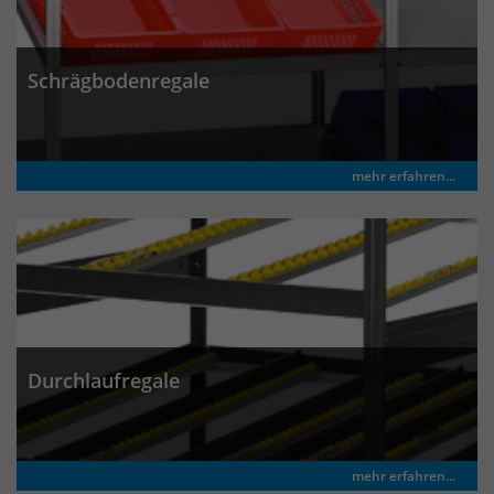
Anbieter
Matomo
Laufzeit
wenige Sekunden
Schrägbodenregale
Das Cookie wird gesetzt um zu
überprüfen ob der Browser erlaubt
Zweck
Cookies zu setzen. Es wird direkt nach
demTest wieder gelöscht.
mehr erfahren...
Durchlaufregale
mehr erfahren...