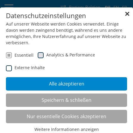
Region:
Belgien
DE
EN
FR
✕
Datenschutzeinstellungen
Deutschland
Schweiz
Österreich
Belgien
Frankreich
Auf unserer Webseite werden Cookies verwendet. Einige
davon werden zwingend benötigt, während es uns andere
Luxemburg
Niederlande
Wallonie
ermöglichen, Ihre Nutzererfahrung auf unserer Webseite zu
verbessern.
Analytics & Performance
Essentiell
Externe Inhalte
SHOP
Alle akzeptieren
Regalsysteme
Speichern & schließen
Nur essentielle Cookies akzeptieren
Weitere Informationen anzeigen