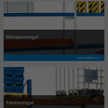
um eindeutige Besucher zu
identifizieren. Die Daten werde lokal
auf unserem Server gespeichert und
sind damit externen Unternehmen
unzugänglich.
Weitspannregal
Name
_pk_ses
Anbieter
Matomo
mehr erfahren...
Laufzeit
30 Minuten
Das Cookie wird genutzt um temporär
Zweck
Session Daten zu speichern
Name
_pk_cvar
Palettenregal
Anbieter
Matomo