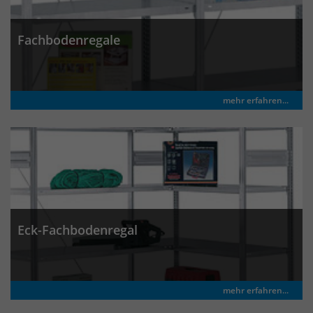
identifizieren. Die Daten werde lokal
auf unserem Server gespeichert und
sind damit externen Unternehmen
Fachbodenregale
unzugänglich.
Name
_pk_ref
mehr erfahren...
Anbieter
Matomo
Laufzeit
6 Monate
Das Cookie wird von Matomo
instralliert. Das Cookie wird verwendet,
um Besucher-, Sitzungs- und
Eck-Fachbodenregal
Kampagnendaten zu berechnen und
die Nutzung der Website für den
Analysebericht der Website zu
verfolgen. Die Cookies speichern
Zweck
mehr erfahren...
Informationen anonym und weisen
eine randoly generierte Nummer zu,