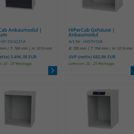
Laufzeit
1 Jahr
Name
_pk_id
Enthält die gewählten Tracking-Optin-
Zweck
Einstellungen.
Anbieter
Matomo
Cab Anbaumodul |
HiPerCab Gehäuse |
ium
Anbaumodul
Laufzeit
13 Monate
. HI120/4231A
Art.Nr. HI07H10A
 mm | T: 766 mm | H: 1019 mm
B: 705 mm | T: 766 mm | H: 1019 mm
Das Cookie wird von Matomo installiert. Das
Cookie wird verwendet, um Besucher-,
etto) 3.496.38 EUR
UVP (netto) 682.86 EUR
Sitzungs- und Kampagnendaten zu
it: 20 - 25 Werktage
Lieferzeit: 20 - 25 Werktage
berechnen und die Nutzung der Website für
den Analysebericht der Website zu verfolgen.
Zweck
Die Cookies speichern Informationen anonym
und weisen eine randoly generierte Nummer
zu, um eindeutige Besucher zu identifizieren.
Die Daten werde lokal auf unserem Server
gespeichert und sind damit externen
Unternehmen unzugänglich.