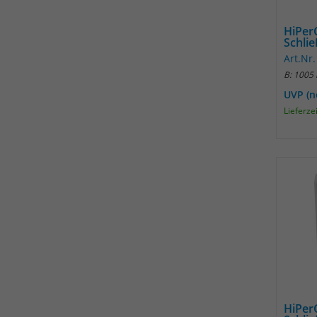
HiPer
Schli
Art.Nr
B: 1005
UVP (n
Lieferze
HiPer