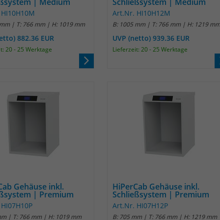
eßsystem | Medium
Schließsystem | Medium
Anbieter
Matomo
. HI10H10M
Art.Nr. HI10H12M
 mm | T: 766 mm | H: 1019 mm
B: 1005 mm | T: 766 mm | H: 1219 m
Laufzeit
30 Minuten
etto) 882.36 EUR
UVP (netto) 939.36 EUR
it: 20 - 25 Werktage
Lieferzeit: 20 - 25 Werktage
Das Cookie wird genutzt um temporär
Zweck
Session Daten zu speichern
Name
_pk_cvar
Anbieter
Matomo
Laufzeit
30 Minuten
Das Cookie wird genutzt um temporär
Zweck
Session Daten zu speichern
Cab Gehäuse inkl.
HiPerCab Gehäuse inkl.
eßsystem | Premium
Schließsystem | Premium
. HI07H10P
Art.Nr. HI07H12P
Name
_pk_hsr
mm | T: 766 mm | H: 1019 mm
B: 705 mm | T: 766 mm | H: 1219 mm