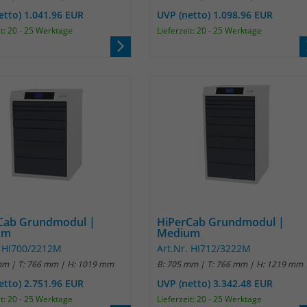
etto) 1.041.96 EUR
UVP (netto) 1.098.96 EUR
Anbieter
Matomo
it: 20 - 25 Werktage
Lieferzeit: 20 - 25 Werktage
Laufzeit
30 Minuten
Das Cookie wird genutzt um temporär
Zweck
Session Daten zu speichern
Name
_pk_testcookie
Anbieter
Matomo
Laufzeit
wenige Sekunden
Cab Grundmodul |
HiPerCab Grundmodul |
um
Medium
Das Cookie wird gesetzt um zu überprüfen
. HI700/2212M
Art.Nr. HI712/3222M
Zweck
ob der Browser erlaubt Cookies zu setzen. Es
mm | T: 766 mm | H: 1019 mm
B: 705 mm | T: 766 mm | H: 1219 mm
wird direkt nach demTest wieder gelöscht.
etto) 2.751.96 EUR
UVP (netto) 3.342.48 EUR
it: 20 - 25 Werktage
Lieferzeit: 20 - 25 Werktage