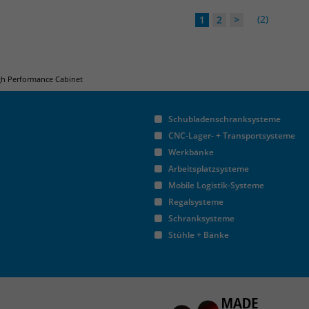
(2)
1
2
>
gh Performance Cabinet
Schubladenschranksysteme
CNC-Lager- + Transportsysteme
Werkbänke
Arbeitsplatzsysteme
Mobile Logistik-Systeme
Regalsysteme
Schranksysteme
Stühle + Bänke