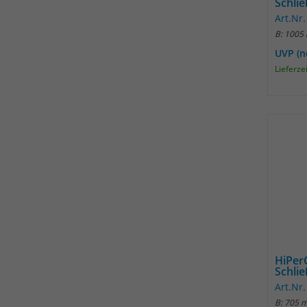
Schli
Art.Nr
B: 1005
UVP (n
Lieferze
HiPer
Schli
Art.Nr
B: 705 