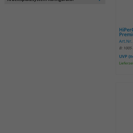
HiPer
Prem
Art.Nr
B: 1005
UVP (n
Lieferze