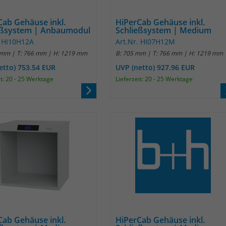
Name
_pk_ref
Cab Gehäuse inkl.
HiPerCab Gehäuse inkl.
Anbieter
Matomo
eßsystem | Anbaumodul
Schließsystem | Medium
. HI10H12A
Art.Nr. HI07H12M
Laufzeit
6 Monate
 mm | T: 766 mm | H: 1219 mm
B: 705 mm | T: 766 mm | H: 1219 mm
etto) 753.54 EUR
UVP (netto) 927.96 EUR
Das Cookie wird von Matomo instralliert. Das
it: 20 - 25 Werktage
Lieferzeit: 20 - 25 Werktage
Cookie wird verwendet, um Besucher-,
Sitzungs- und Kampagnendaten zu
berechnen und die Nutzung der Website für
den Analysebericht der Website zu verfolgen.
Zweck
Die Cookies speichern Informationen anonym
und weisen eine randoly generierte Nummer
zu, um eindeutige Besucher zu identifizieren.
Die Daten werde lokal auf unserem Server
gespeichert und sind damit externen
Unternehmen unzugänglich.
Name
_pk_ses
Cab Gehäuse inkl.
HiPerCab Gehäuse inkl.