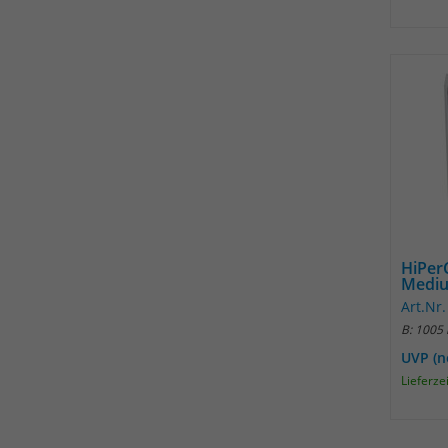
HiPer
Medi
Art.Nr
B: 1005
UVP (n
Lieferze