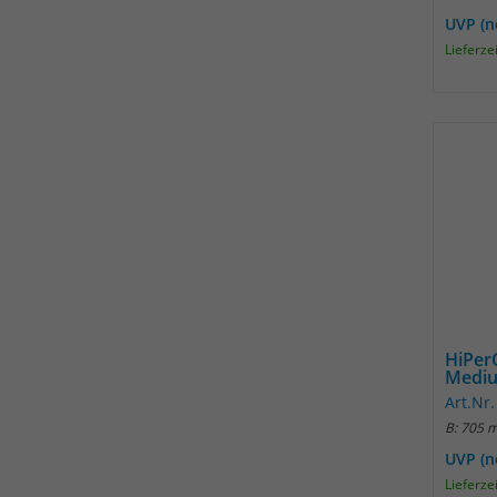
UVP (n
Lieferze
HiPer
Medi
Art.Nr
B: 705 
UVP (n
Lieferze