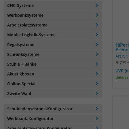
CNC-Systeme
Werkbanksysteme
Arbeitsplatzsysteme
Mobile Logistik-Systeme
Regalsysteme
HiPer
Prem
Schranksysteme
Art.Nr
B: 705 
Stühle + Bänke
UVP (n
Akustikboxen
Lieferze
Online-Special
Zweite Wahl
Schubladenschrank-Konfigurator
Werkbank-Konfigurator
Arbeitsplatzsystem-Konfigurator