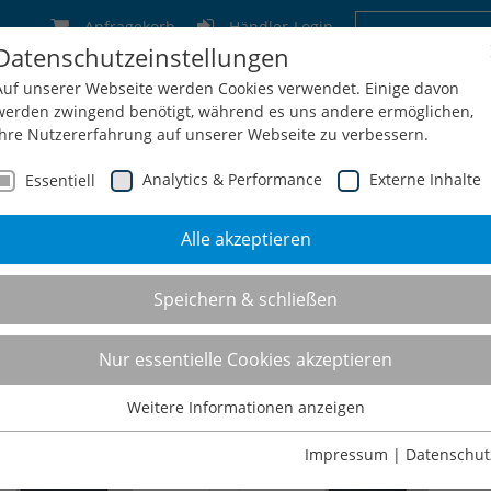
Anfragekorb
Händler-Login
Datenschutzeinstellungen
Deutschland
Schweiz
Österreich
Belgien
F
Auf unserer Webseite werden Cookies verwendet. Einige davon
werden zwingend benötigt, während es uns andere ermöglichen,
Ihre Nutzererfahrung auf unserer Webseite zu verbessern.
Analytics & Performance
Externe Inhalte
Essentiell
Alle akzeptieren
men
Service
Konfiguration
Shop
Kontakt
Speichern & schließen
PerCab® - High Perform
Nur essentielle Cookies akzeptieren
Weitere Informationen anzeigen
Essentiell
Essentielle Cookies werden für grundlegende Funktionen der
Impressum
|
Datenschut
Webseite benötigt. Dadurch ist gewährleistet, dass die Webseite