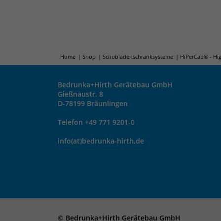
Home
Shop
Schubladenschranksysteme
HiPerCab® - Hi
Bedrunka+Hirth Gerätebau GmbH
Gießnaustr. 8
D-78199 Bräunlingen
Telefon +49 771 9201-0
info(at)bedrunka-hirth.de
© Bedrunka+Hirth Gerätebau GmbH