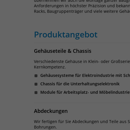
übernehmen wir auch die Montage ganzer Baugrup
Anforderungen in höchster Präzision und bekannt
Racks, Baugruppenträger und viele weitere Geh
Produktangebot
Gehäuseteile & Chassis
Verschiedenste Gehäuse in Klein- oder Großseri
Kernkompetenz.
Gehäusesysteme für Elektroindustrie mit Sc
Chassis für die Unterhaltungselektronik
Module für Arbeitsplatz- und Möbelindustrie
Abdeckungen
Wir fertigen für Sie Abdeckungen und Teile aus 
Bohrungen.