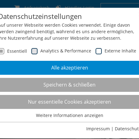
Anfragekorb
Händler-Login
Datenschutzeinstellungen
Deutschland
Schweiz
Österreich
Belgien
F
Auf unserer Webseite werden Cookies verwendet. Einige davon
werden zwingend benötigt, während es uns andere ermöglichen,
Ihre Nutzererfahrung auf unserer Webseite zu verbessern.
Analytics & Performance
Externe Inhalte
Essentiell
Alle akzeptieren
men
Service
Konfiguration
Shop
Kontakt
Speichern & schließen
Nur essentielle Cookies akzeptieren
Weitere Informationen anzeigen
Essentiell
Essentielle Cookies werden für grundlegende Funktionen der
Impressum
|
Datenschut
Webseite benötigt. Dadurch ist gewährleistet, dass die Webseite