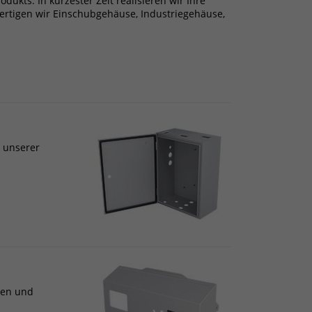
ts. In kürzester Zeit realisieren wir Ihre
fertigen wir Einschubgehäuse, Industriegehäuse,
u unserer
gen und