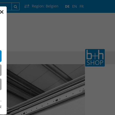
Region:
Belgien
DE
EN
FR
✕
rankreich
Luxemburg
Niederlande
Wallonie
SHOP
z