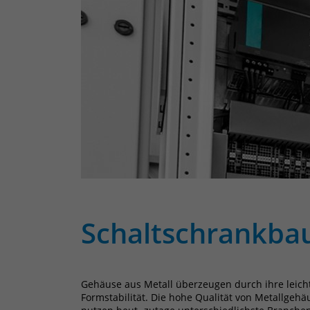
Schaltschrankba
Gehäuse aus Metall überzeugen durch ihre leich
Formstabilität. Die hohe Qualität von Metallgehä