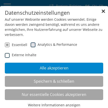
Region:
Belgien
DE
EN
FR
✕
Datenschutzeinstellungen
Deutschland
Schweiz
Österreich
Belgien
Frankreich
Auf unserer Webseite werden Cookies verwendet. Einige
davon werden zwingend benötigt, während es uns andere
Luxemburg
Niederlande
Wallonie
ermöglichen, Ihre Nutzererfahrung auf unserer Webseite zu
verbessern.
Analytics & Performance
Essentiell
Externe Inhalte
SHOP
Alle akzeptieren
Speichern & schließen
Schiebetürenschränke
Nur essentielle Cookies akzeptieren
Weitere Informationen anzeigen