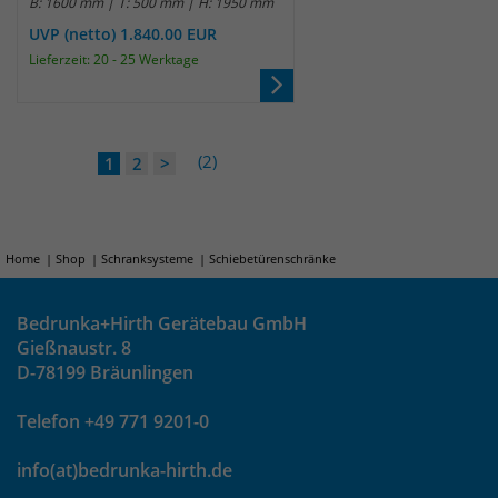
B: 1600 mm | T: 500 mm | H: 1950 mm
UVP (netto) 1.840.00 EUR
Lieferzeit: 20 - 25 Werktage
(2)
1
2
>
Home
Shop
Schranksysteme
Schiebetürenschränke
Bedrunka+Hirth Gerätebau GmbH
Gießnaustr. 8
D-78199 Bräunlingen
Telefon +49 771 9201-0
info(at)bedrunka-hirth.de