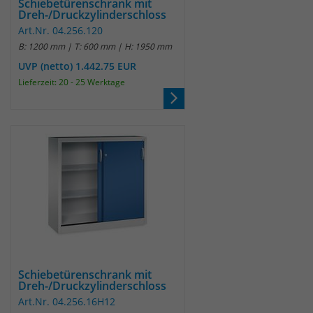
Schiebetürenschrank mit
Dreh-/Druckzylinderschloss
um eindeutige Besucher zu
identifizieren. Die Daten werde lokal
Art.Nr. 04.256.120
auf unserem Server gespeichert und
B: 1200 mm | T: 600 mm | H: 1950 mm
sind damit externen Unternehmen
UVP (netto) 1.442.75 EUR
unzugänglich.
Lieferzeit: 20 - 25 Werktage
Name
_pk_ses
Anbieter
Matomo
Laufzeit
30 Minuten
Das Cookie wird genutzt um temporär
Zweck
Session Daten zu speichern
Schiebetürenschrank mit
Name
_pk_cvar
Dreh-/Druckzylinderschloss
Art.Nr. 04.256.16H12
Anbieter
Matomo