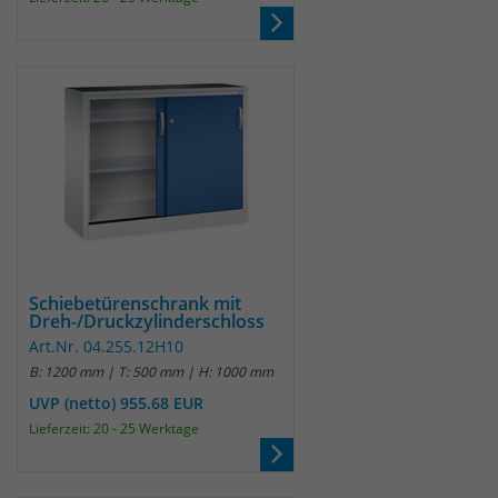
Anbieter
Matomo
Laufzeit
wenige Sekunden
Das Cookie wird gesetzt um zu
überprüfen ob der Browser erlaubt
Zweck
Cookies zu setzen. Es wird direkt nach
demTest wieder gelöscht.
Schiebetürenschrank mit
Dreh-/Druckzylinderschloss
Art.Nr. 04.255.12H10
B: 1200 mm | T: 500 mm | H: 1000 mm
UVP (netto) 955.68 EUR
Lieferzeit: 20 - 25 Werktage