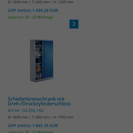
B: 1600 mm | T: 600 mm | H: 1200 mm
UVP (netto) 1.589.28 EUR
Laufzeit
30 Minuten
Lieferzeit: 20 - 25 Werktage
Das Cookie wird genutzt um temporär
Zweck
Session Daten zu speichern
Name
_pk_hsr
Anbieter
Matomo
Laufzeit
30 Minuten
Das Cookie wird genutzt um temporär
Zweck
Schiebetürenschrank mit
Session Daten zu speichern
Dreh-/Druckzylinderschloss
Art.Nr. 04.256.160
B: 1600 mm | T: 600 mm | H: 1950 mm
Name
_pk_testcookie
UVP (netto) 1.845.35 EUR
Lieferzeit: 20 - 25 Werktage