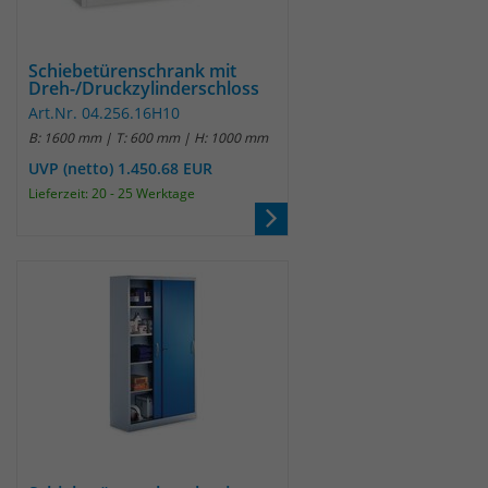
identifizieren. Die Daten werde lokal
auf unserem Server gespeichert und
sind damit externen Unternehmen
Schiebetürenschrank mit
unzugänglich.
Dreh-/Druckzylinderschloss
Art.Nr. 04.256.16H10
B: 1600 mm | T: 600 mm | H: 1000 mm
Name
_pk_ref
UVP (netto) 1.450.68 EUR
Lieferzeit: 20 - 25 Werktage
Anbieter
Matomo
Laufzeit
6 Monate
Das Cookie wird von Matomo
instralliert. Das Cookie wird verwendet,
um Besucher-, Sitzungs- und
Kampagnendaten zu berechnen und
die Nutzung der Website für den
Analysebericht der Website zu
verfolgen. Die Cookies speichern
Zweck
Informationen anonym und weisen
eine randoly generierte Nummer zu,