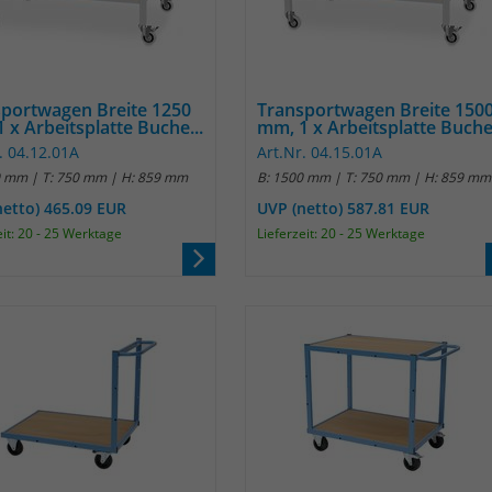
Laufzeit
1 Jahr
Name
_pk_id
Enthält die gewählten Tracking-Optin-
Zweck
Einstellungen.
Anbieter
Matomo
portwagen Breite 1250
Transportwagen Breite 150
 x Arbeitsplatte Buche...
mm, 1 x Arbeitsplatte Buche.
Laufzeit
13 Monate
. 04.12.01A
Art.Nr. 04.15.01A
0 mm | T: 750 mm | H: 859 mm
B: 1500 mm | T: 750 mm | H: 859 mm
Das Cookie wird von Matomo installiert. Das
Cookie wird verwendet, um Besucher-,
netto) 465.09 EUR
UVP (netto) 587.81 EUR
Sitzungs- und Kampagnendaten zu
eit: 20 - 25 Werktage
Lieferzeit: 20 - 25 Werktage
berechnen und die Nutzung der Website für
den Analysebericht der Website zu verfolgen.
Zweck
Die Cookies speichern Informationen anonym
und weisen eine randoly generierte Nummer
zu, um eindeutige Besucher zu identifizieren.
Die Daten werde lokal auf unserem Server
gespeichert und sind damit externen
Unternehmen unzugänglich.