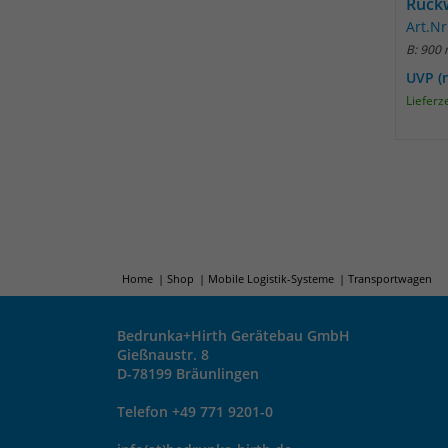
Rück
Art.Nr
B: 900
UVP (
Lieferz
Home
Shop
Mobile Logistik-Systeme
Transportwagen
Bedrunka+Hirth Gerätebau GmbH
Gießnaustr. 8
D-78199 Bräunlingen
Telefon +49 771 9201-0