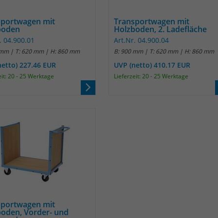
Name
_pk_ref
sportwagen mit
Transportwagen mit
Anbieter
Matomo
boden
Holzboden, 2. Ladefläche
. 04.900.01
Art.Nr. 04.900.04
Laufzeit
6 Monate
 mm | T: 620 mm | H: 860 mm
B: 900 mm | T: 620 mm | H: 860 mm
netto) 227.46 EUR
UVP (netto) 410.17 EUR
Das Cookie wird von Matomo instralliert. Das
eit: 20 - 25 Werktage
Lieferzeit: 20 - 25 Werktage
Cookie wird verwendet, um Besucher-,
Sitzungs- und Kampagnendaten zu
berechnen und die Nutzung der Website für
den Analysebericht der Website zu verfolgen.
Zweck
Die Cookies speichern Informationen anonym
und weisen eine randoly generierte Nummer
zu, um eindeutige Besucher zu identifizieren.
Die Daten werde lokal auf unserem Server
gespeichert und sind damit externen
Unternehmen unzugänglich.
sportwagen mit
Name
_pk_ses
oden, Vorder- und