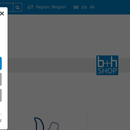
Region:
Belgien
DE
EN
FR
✕
rankreich
Luxemburg
Niederlande
Wallonie
SHOP
z