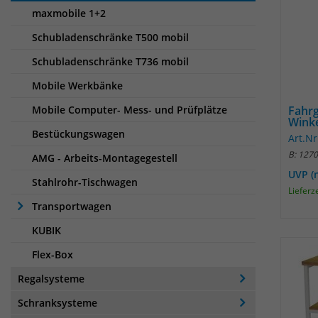
maxmobile 1+2
Schubladenschränke T500 mobil
Schubladenschränke T736 mobil
Mobile Werkbänke
Mobile Computer- Mess- und Prüfplätze
Fahrg
Wink
Bestückungswagen
Art.N
B: 127
AMG - Arbeits-Montagegestell
UVP (
Stahlrohr-Tischwagen
Lieferz
Transportwagen
KUBIK
Flex-Box
Regalsysteme
Schranksysteme