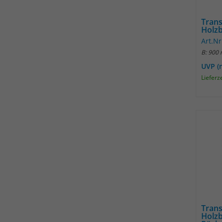
Tran
Holz
Art.Nr
B: 900
UVP (
Lieferz
Tran
Holzb