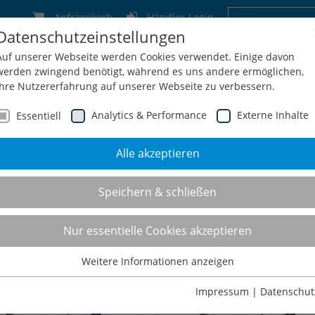
Anfragekorb
Händler-Login
Datenschutzeinstellungen
Deutschland
Schweiz
Österreich
Belgien
F
Auf unserer Webseite werden Cookies verwendet. Einige davon
werden zwingend benötigt, während es uns andere ermöglichen,
Ihre Nutzererfahrung auf unserer Webseite zu verbessern.
Analytics & Performance
Externe Inhalte
Essentiell
Alle akzeptieren
men
Service
Konfiguration
Shop
Kontakt
Speichern & schließen
ansportwagen
Nur essentielle Cookies akzeptieren
Weitere Informationen anzeigen
Essentiell
Essentielle Cookies werden für grundlegende Funktionen der
Impressum
|
Datenschut
Webseite benötigt. Dadurch ist gewährleistet, dass die Webseite