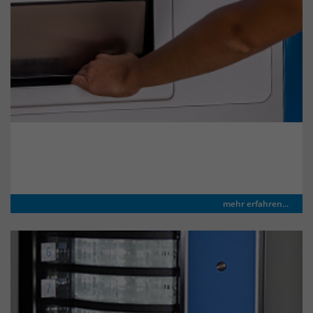
identifizieren. Die Daten werde lokal
auf unserem Server gespeichert und
sind damit externen Unternehmen
unzugänglich.
Name
_pk_ref
Anbieter
Matomo
TSM® Sprialautomat
Laufzeit
6 Monate
Das Cookie wird von Matomo
instralliert. Das Cookie wird verwendet,
mehr erfahren...
um Besucher-, Sitzungs- und
Kampagnendaten zu berechnen und
die Nutzung der Website für den
Analysebericht der Website zu
verfolgen. Die Cookies speichern
Zweck
Informationen anonym und weisen
eine randoly generierte Nummer zu,