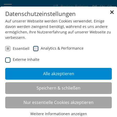
Region:
Belgien
DE
EN
FR
✕
Datenschutzeinstellungen
Deutschland
Schweiz
Österreich
Belgien
Frankreich
Auf unserer Webseite werden Cookies verwendet. Einige
davon werden zwingend benötigt, während es uns andere
Luxemburg
Niederlande
Wallonie
ermöglichen, Ihre Nutzererfahrung auf unserer Webseite zu
verbessern.
Analytics & Performance
Essentiell
Externe Inhalte
SHOP
Alle akzeptieren
Schranksysteme
Speichern & schließen
Nur essentielle Cookies akzeptieren
Weitere Informationen anzeigen