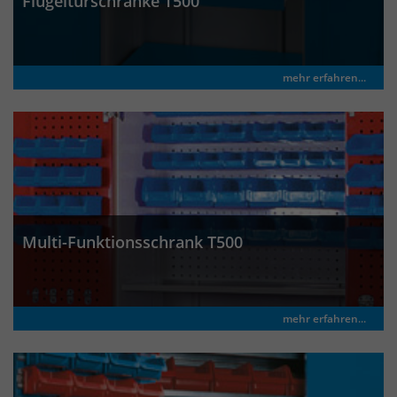
Flügeltürschränke T500
Laufzeit
30 Minuten
Das Cookie wird genutzt um temporär
mehr erfahren...
Zweck
Session Daten zu speichern
Name
_pk_hsr
Anbieter
Matomo
Laufzeit
30 Minuten
Multi-Funktionsschrank T500
Das Cookie wird genutzt um temporär
Zweck
Session Daten zu speichern
mehr erfahren...
Name
_pk_testcookie