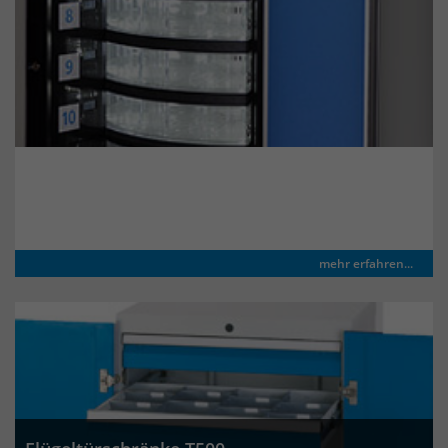
um eindeutige Besucher zu
identifizieren. Die Daten werde lokal
auf unserem Server gespeichert und
sind damit externen Unternehmen
unzugänglich.
TSM® Trommelautomat
Name
_pk_ses
Anbieter
Matomo
mehr erfahren...
Laufzeit
30 Minuten
Das Cookie wird genutzt um temporär
Zweck
Session Daten zu speichern
Name
_pk_cvar
Anbieter
Matomo