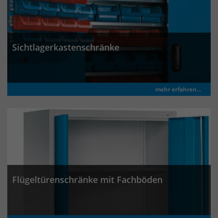
Anbieter
Matomo
Laufzeit
wenige Sekunden
Das Cookie wird gesetzt um zu
Sichtlagerkastenschränke
überprüfen ob der Browser erlaubt
Zweck
Cookies zu setzen. Es wird direkt nach
demTest wieder gelöscht.
mehr erfahren...
Flügeltürenschränke mit Fachböden