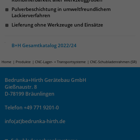
Websitebesucher für die Dauer des
Besuchs der Webseite zu identifizieren.
Pulverbeschichtung in umweltfreundlichem
Anbieter
TYPO3
Lackierverfahren
Lieferung ohne Werkzeuge und Einsätze
Laufzeit
1 Jahr
Name
_pk_id
Enthält die gewählten Tracking-Optin-
Anbieter
Matomo
Zweck
B+H Gesamtkatalog 2022/24
Einstellungen.
Laufzeit
13 Monate
Home
Produkte
CNC-Lager- + Transportsysteme
CNC-Schubladenrahmen (SR)
Das Cookie wird von Matomo installiert.
Das Cookie wird verwendet, um
Bedrunka+Hirth Gerätebau GmbH
Besucher-, Sitzungs- und
Gießnaustr. 8
Kampagnendaten zu berechnen und
D-78199 Bräunlingen
die Nutzung der Website für den
Analysebericht der Website zu
Telefon +49 771 9201-0
verfolgen. Die Cookies speichern
Zweck
Informationen anonym und weisen
info(at)bedrunka-hirth.de
eine randoly generierte Nummer zu,
um eindeutige Besucher zu