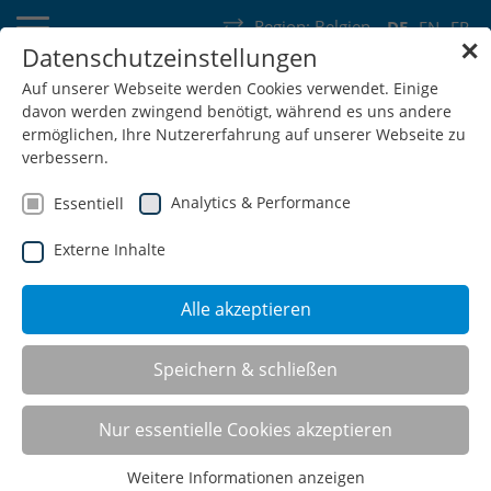
Region:
Belgien
DE
EN
FR
✕
Datenschutzeinstellungen
Deutschland
Schweiz
Österreich
Belgien
Frankreich
Auf unserer Webseite werden Cookies verwendet. Einige
davon werden zwingend benötigt, während es uns andere
Luxemburg
Niederlande
Wallonie
ermöglichen, Ihre Nutzererfahrung auf unserer Webseite zu
verbessern.
Analytics & Performance
Essentiell
Externe Inhalte
SHOP
Alle akzeptieren
CNC-Schubladenrahmen (SR)
Speichern & schließen
Nur essentielle Cookies akzeptieren
Weitere Informationen anzeigen