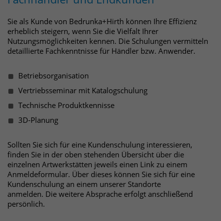
um eindeutige Besucher zu
identifizieren. Die Daten werde lokal
Sie als Kunde von Bedrunka+Hirth können Ihre Effizienz
erheblich steigern, wenn Sie die Vielfalt Ihrer
auf unserem Server gespeichert und
Nutzungsmöglichkeiten kennen. Die Schulungen vermitteln
sind damit externen Unternehmen
detaillierte Fachkenntnisse für Händler bzw. Anwender.
unzugänglich.
Betriebsorganisation
Name
_pk_ses
Vertriebsseminar mit Katalogschulung
Technische Produktkennisse
Anbieter
Matomo
3D-Planung
Laufzeit
30 Minuten
Sollten Sie sich für eine Kundenschulung interessieren,
Das Cookie wird genutzt um temporär
finden Sie in der oben stehenden Übersicht über die
Zweck
einzelnen Artwerkstätten jeweils einen Link zu einem
Session Daten zu speichern
Anmeldeformular. Über dieses können Sie sich für eine
Kundenschulung an einem unserer Standorte
anmelden. Die weitere Absprache erfolgt anschließend
Name
_pk_cvar
persönlich.
Anbieter
Matomo