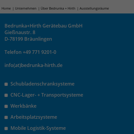
Home
Unternehmen
Über Bedrunka + Hirth
Ausstellungsräume
Laufzeit
30 Minuten
Bedrunka+Hirth Gerätebau GmbH
Das Cookie wird genutzt um temporär
Zweck
Gießnaustr. 8
Session Daten zu speichern
D-78199 Bräunlingen
Telefon +49 771 9201-0
Name
_pk_hsr
info(at)bedrunka-hirth.de
Anbieter
Matomo
Laufzeit
30 Minuten
Schubladenschranksysteme
Das Cookie wird genutzt um temporär
CNC-Lager- + Transportsysteme
Zweck
Session Daten zu speichern
Werkbänke
Arbeitsplatzsysteme
Name
_pk_testcookie
Mobile Logistik-Systeme