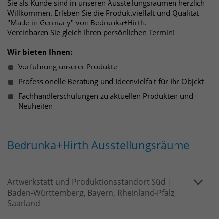
Websitebesucher für die Dauer des
Sie als Kunde sind in unseren Ausstellungsräumen herzlich
Willkommen. Erleben Sie die Produktvielfalt und Qualität
Besuchs der Webseite zu identifizieren.
Anbieter
TYPO3
"Made in Germany" von Bedrunka+Hirth.
Vereinbaren Sie gleich Ihren persönlichen Termin!
Laufzeit
1 Jahr
Name
_pk_id
Wir bieten Ihnen:
Enthält die gewählten Tracking-Optin-
Vorführung unserer Produkte
Anbieter
Matomo
Zweck
Einstellungen.
Professionelle Beratung und Ideenvielfalt für Ihr Objekt
Laufzeit
13 Monate
Fachhändlerschulungen zu aktuellen Produkten und
Neuheiten
Das Cookie wird von Matomo installiert.
Das Cookie wird verwendet, um
Besucher-, Sitzungs- und
Bedrunka+Hirth Ausstellungsräume
Kampagnendaten zu berechnen und
die Nutzung der Website für den
Analysebericht der Website zu
verfolgen. Die Cookies speichern
Artwerkstatt und Produktionsstandort Süd |
Zweck
Informationen anonym und weisen
Baden-Württemberg, Bayern, Rheinland-Pfalz,
eine randoly generierte Nummer zu,
Saarland
um eindeutige Besucher zu