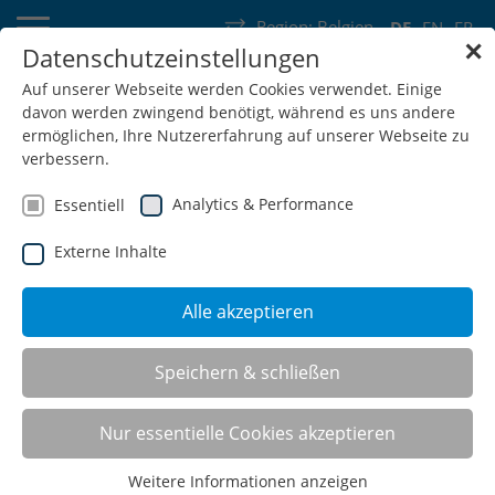
Region:
Belgien
DE
EN
FR
✕
Datenschutzeinstellungen
Deutschland
Schweiz
Österreich
Belgien
Frankreich
Auf unserer Webseite werden Cookies verwendet. Einige
davon werden zwingend benötigt, während es uns andere
Luxemburg
Niederlande
Wallonie
ermöglichen, Ihre Nutzererfahrung auf unserer Webseite zu
verbessern.
Analytics & Performance
Essentiell
Externe Inhalte
SHOP
Alle akzeptieren
AUSSTELLUNGSRÄUME
Speichern & schließen
KUNDENSCHULUNGEN
Nur essentielle Cookies akzeptieren
REFERENZEN
Weitere Informationen anzeigen