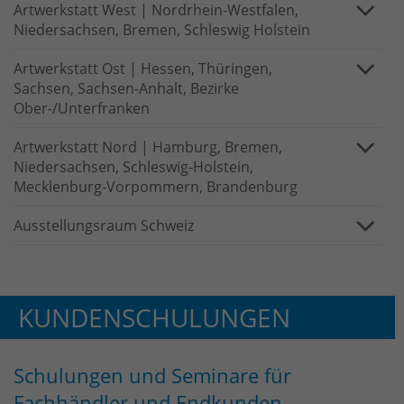
identifizieren. Die Daten werde lokal
Artwerkstatt West | Nordrhein-Westfalen,
auf unserem Server gespeichert und
Niedersachsen, Bremen, Schleswig Holstein
sind damit externen Unternehmen
unzugänglich.
Artwerkstatt Ost | Hessen, Thüringen,
Sachsen, Sachsen-Anhalt, Bezirke
Ober-/Unterfranken
Name
_pk_ref
Artwerkstatt Nord | Hamburg, Bremen,
Anbieter
Matomo
Niedersachsen, Schleswig-Holstein,
Mecklenburg-Vorpommern, Brandenburg
Laufzeit
6 Monate
Ausstellungsraum Schweiz
Das Cookie wird von Matomo
instralliert. Das Cookie wird verwendet,
um Besucher-, Sitzungs- und
Kampagnendaten zu berechnen und
KUNDENSCHULUNGEN
die Nutzung der Website für den
Analysebericht der Website zu
verfolgen. Die Cookies speichern
Schulungen und Seminare für
Zweck
Informationen anonym und weisen
Fachhändler und Endkunden
eine randoly generierte Nummer zu,