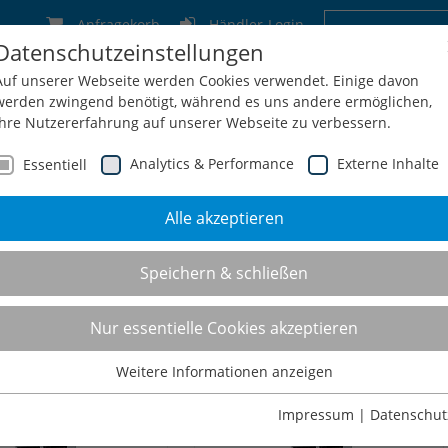
Anfragekorb
Händler-Login
Datenschutzeinstellungen
Deutschland
Schweiz
Österreich
Belgien
F
Auf unserer Webseite werden Cookies verwendet. Einige davon
werden zwingend benötigt, während es uns andere ermöglichen,
Ihre Nutzererfahrung auf unserer Webseite zu verbessern.
Analytics & Performance
Externe Inhalte
Essentiell
Alle akzeptieren
men
Service
Konfiguration
Shop
Kontakt
Speichern & schließen
derobenschränke mit Si
Nur essentielle Cookies akzeptieren
Weitere Informationen anzeigen
Essentiell
Essentielle Cookies werden für grundlegende Funktionen der
Impressum
|
Datenschut
Webseite benötigt. Dadurch ist gewährleistet, dass die Webseite