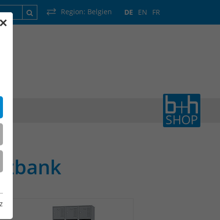
Region:
Belgien
DE
EN
FR
✕
rankreich
Luxemburg
Niederlande
Wallonie
SHOP
tzbank
z