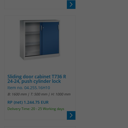
Anbieter
Matomo
Laufzeit
wenige Sekunden
Das Cookie wird gesetzt um zu
überprüfen ob der Browser erlaubt
Zweck
Cookies zu setzen. Es wird direkt nach
demTest wieder gelöscht.
Sliding door cabinet T736 R
24-24, push cylinder lock
Item no. 04.255.16H10
B: 1600 mm | T: 500 mm | H: 1000 mm
RP (net) 1.244.75 EUR
Delivery Time: 20 - 25 Working days