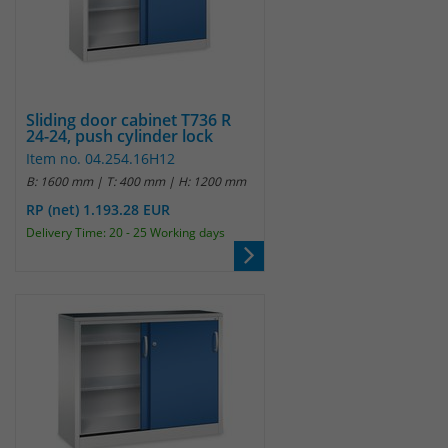
Websitebesucher für die Dauer des
Besuchs der Webseite zu identifizieren.
Anbieter
TYPO3
Laufzeit
1 Jahr
Name
_pk_id
Sliding door cabinet T736 R
Enthält die gewählten Tracking-Optin-
24-24, push cylinder lock
Anbieter
Matomo
Zweck
Einstellungen.
Item no. 04.254.16H12
B: 1600 mm | T: 400 mm | H: 1200 mm
Laufzeit
13 Monate
RP (net) 1.193.28 EUR
Das Cookie wird von Matomo installiert.
Delivery Time: 20 - 25 Working days
Das Cookie wird verwendet, um
Besucher-, Sitzungs- und
Kampagnendaten zu berechnen und
die Nutzung der Website für den
Analysebericht der Website zu
verfolgen. Die Cookies speichern
Zweck
Informationen anonym und weisen
eine randoly generierte Nummer zu,
um eindeutige Besucher zu