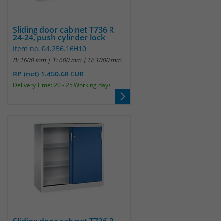
identifizieren. Die Daten werde lokal
auf unserem Server gespeichert und
sind damit externen Unternehmen
Sliding door cabinet T736 R
unzugänglich.
24-24, push cylinder lock
Item no. 04.256.16H10
B: 1600 mm | T: 600 mm | H: 1000 mm
Name
_pk_ref
RP (net) 1.450.68 EUR
Delivery Time: 20 - 25 Working days
Anbieter
Matomo
Laufzeit
6 Monate
Das Cookie wird von Matomo
instralliert. Das Cookie wird verwendet,
um Besucher-, Sitzungs- und
Kampagnendaten zu berechnen und
die Nutzung der Website für den
Analysebericht der Website zu
verfolgen. Die Cookies speichern
Zweck
Informationen anonym und weisen
eine randoly generierte Nummer zu,