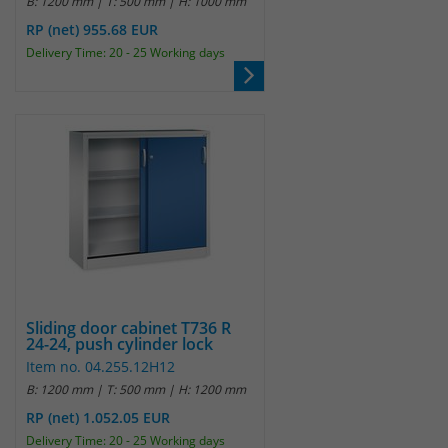
B: 1200 mm | T: 500 mm | H: 1000 mm
RP (net) 955.68 EUR
Laufzeit
30 Minuten
Delivery Time: 20 - 25 Working days
Das Cookie wird genutzt um temporär
Zweck
Session Daten zu speichern
Name
_pk_hsr
Anbieter
Matomo
Laufzeit
30 Minuten
Das Cookie wird genutzt um temporär
Zweck
Sliding door cabinet T736 R
Session Daten zu speichern
24-24, push cylinder lock
Item no. 04.255.12H12
B: 1200 mm | T: 500 mm | H: 1200 mm
Name
_pk_testcookie
RP (net) 1.052.05 EUR
Delivery Time: 20 - 25 Working days