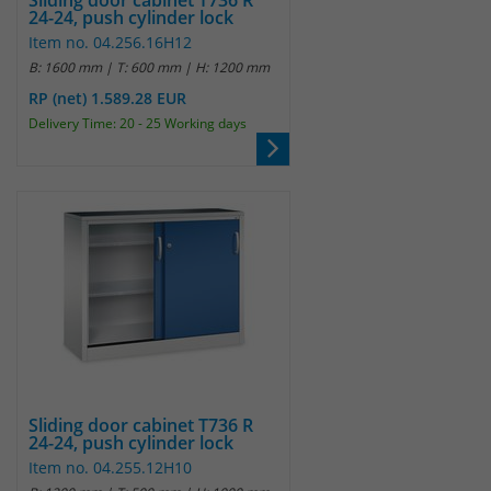
Sliding door cabinet T736 R
24-24, push cylinder lock
um eindeutige Besucher zu
Item no. 04.256.16H12
identifizieren. Die Daten werde lokal
B: 1600 mm | T: 600 mm | H: 1200 mm
auf unserem Server gespeichert und
sind damit externen Unternehmen
RP (net) 1.589.28 EUR
unzugänglich.
Delivery Time: 20 - 25 Working days
Name
_pk_ses
Anbieter
Matomo
Laufzeit
30 Minuten
Das Cookie wird genutzt um temporär
Zweck
Session Daten zu speichern
Sliding door cabinet T736 R
Name
_pk_cvar
24-24, push cylinder lock
Item no. 04.255.12H10
Anbieter
Matomo