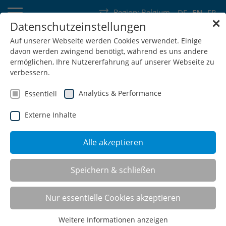
Region:
Belgium
DE
EN
FR
✕
Datenschutzeinstellungen
Germany
Switzerland
Austria
Belgium
France
Auf unserer Webseite werden Cookies verwendet. Einige
davon werden zwingend benötigt, während es uns andere
Luxembourg
Netherlands
Wallonia
ermöglichen, Ihre Nutzererfahrung auf unserer Webseite zu
verbessern.
Analytics & Performance
Essentiell
Externe Inhalte
SHOP
Alle akzeptieren
Speichern & schließen
Sliding door cabinets
Nur essentielle Cookies akzeptieren
Weitere Informationen anzeigen