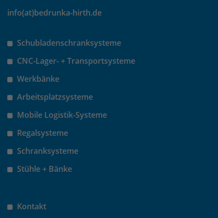
identifizieren. Die Daten werde lokal
auf unserem Server gespeichert und
info(at)bedrunka-hirth.de
sind damit externen Unternehmen
unzugänglich.
Schubladenschranksysteme
CNC-Lager- + Transportsysteme
Name
_pk_ref
Werkbänke
Anbieter
Matomo
Arbeitsplatzsysteme
Laufzeit
6 Monate
Mobile Logistik-Systeme
Das Cookie wird von Matomo
Regalsysteme
instralliert. Das Cookie wird verwendet,
Schranksysteme
um Besucher-, Sitzungs- und
Kampagnendaten zu berechnen und
Stühle + Bänke
die Nutzung der Website für den
Analysebericht der Website zu
verfolgen. Die Cookies speichern
Zweck
Kontakt
Informationen anonym und weisen
eine randoly generierte Nummer zu,