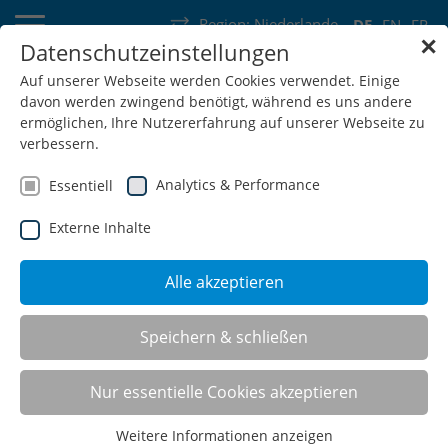
Region:
Niederlande
DE
EN
FR
✕
Datenschutzeinstellungen
Deutschland
Schweiz
Österreich
Belgien
Frankreich
Auf unserer Webseite werden Cookies verwendet. Einige
davon werden zwingend benötigt, während es uns andere
Luxemburg
Niederlande
Wallonie
ermöglichen, Ihre Nutzererfahrung auf unserer Webseite zu
verbessern.
Analytics & Performance
Essentiell
Externe Inhalte
SHOP
Alle akzeptieren
Multi-Funktionsschrank T500
Speichern & schließen
Nur essentielle Cookies akzeptieren
Weitere Informationen anzeigen