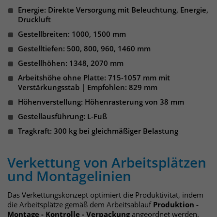
identifizieren. Die Daten werde lokal
Energie: Direkte Versorgung mit Beleuchtung, Energie,
auf unserem Server gespeichert und
Druckluft
sind damit externen Unternehmen
unzugänglich.
Gestellbreiten: 1000, 1500 mm
Gestelltiefen: 500, 800, 960, 1460 mm
Gestellhöhen: 1348, 2070 mm
Name
_pk_ref
Arbeitshöhe ohne Platte: 715-1057 mm mit
Verstärkungsstab | Empfohlen: 829 mm
Anbieter
Matomo
Höhenverstellung: Höhenrasterung von 38 mm
Laufzeit
6 Monate
Gestellausführung: L-Fuß
Tragkraft: 300 kg bei gleichmäßiger Belastung
Das Cookie wird von Matomo
instralliert. Das Cookie wird verwendet,
um Besucher-, Sitzungs- und
Verkettung von Arbeitsplätzen
Kampagnendaten zu berechnen und
und Montagelinien
die Nutzung der Website für den
Analysebericht der Website zu
Das Verkettungskonzept optimiert die Produktivität, indem
verfolgen. Die Cookies speichern
Zweck
die Arbeitsplätze gemäß dem Arbeitsablauf
Produktion -
Informationen anonym und weisen
Montage - Kontrolle - Verpackung
angeordnet werden.
eine randoly generierte Nummer zu,