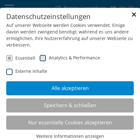
Region:
Luxemburg
DE
EN
FR
✕
Datenschutzeinstellungen
Deutschland
Schweiz
Österreich
Belgien
Frankreich
Auf unserer Webseite werden Cookies verwendet. Einige
davon werden zwingend benötigt, während es uns andere
Luxemburg
Niederlande
Wallonie
ermöglichen, Ihre Nutzererfahrung auf unserer Webseite zu
verbessern.
Analytics & Performance
Essentiell
Externe Inhalte
SHOP
Alle akzeptieren
workraster - Der Strukturierte
Speichern & schließen
Nur essentielle Cookies akzeptieren
Der workraster ist das "Einsteigermodell" unter unseren
ergonomischen Arbeitsplatzsystemen. Der Arbeitstisch lässt
Weitere Informationen anzeigen