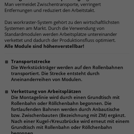
Man vermeidet Zwischentransporte, verringert
um eindeutige Besucher zu
Entfernungen und reduziert den Arbeitstakt.
identifizieren. Die Daten werde lokal
auf unserem Server gespeichert und
Das workraster-System gehört zu den wirtschaftlichsten
sind damit externen Unternehmen
Systemen am Markt. Durch die Verwendung von
unzugänglich.
Standardmodulen werden Arbeitsplätze untereinander
verkettet und dadurch der Produktionsfluss optimiert.
Alle Module sind höhenverstellbar!
Name
_pk_ses
Transportstrecke
Anbieter
Matomo
Die Werkstückträger werden auf den Rollenbahnen
transportiert. Die Strecke entsteht durch
Aneinanderreihen von Modulen.
Laufzeit
30 Minuten
Verkettung von Arbeitsplätzen
Das Cookie wird genutzt um temporär
Zweck
Die Montagelinie wird durch einen Grundtisch mit
Session Daten zu speichern
Rollenbahn oder Röllchenbahn begonnen. Die
fortlaufenden Bahnen werden durch Anbautische
bzw. Zwischenbauten (Bezeichnung mit ZM) ergänzt.
Name
_pk_cvar
Nach einer Kugel-/Kreuzbrücke wird erneut mit einem
Grundtisch mit Rollenbahn oder Röllchenbahn
begonnen.
Anbieter
Matomo