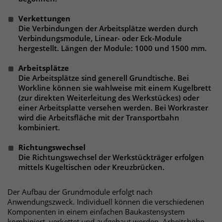
Verkettungen
Laufzeit
30 Minuten
Die Verbindungen der Arbeitsplätze werden durch
Verbindungsmodule, Linear- oder Eck-Module
Das Cookie wird genutzt um temporär
hergestellt. Längen der Module: 1000 und 1500 mm.
Zweck
Session Daten zu speichern
Arbeitsplätze
Die Arbeitsplätze sind generell Grundtische. Bei
Workline können sie wahlweise mit einem Kugelbrett
Name
_pk_hsr
(zur direkten Weiterleitung des Werkstückes) oder
einer Arbeitsplatte versehen werden. Bei Workraster
Anbieter
Matomo
wird die Arbeitsfläche mit der Transportbahn
kombiniert.
Laufzeit
30 Minuten
Richtungswechsel
Das Cookie wird genutzt um temporär
Die Richtungswechsel der Werkstückträger erfolgen
Zweck
Session Daten zu speichern
mittels Kugeltischen oder Kreuzbrücken.
Der Aufbau der Grundmodule erfolgt nach
Name
_pk_testcookie
Anwendungszweck. Individuell können die verschiedenen
Komponenten in einem einfachen Baukastensystem
kombiniert, verkettet und aufgebaut werden. Arbeitshöhe