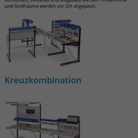
Anbieter
Matomo
und Greifräume werden vor Ort angepasst.
Laufzeit
wenige Sekunden
Das Cookie wird gesetzt um zu
überprüfen ob der Browser erlaubt
Zweck
Cookies zu setzen. Es wird direkt nach
demTest wieder gelöscht.
Kreuzkombination