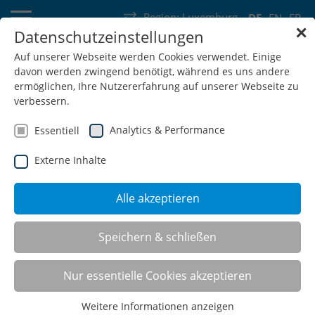
Region:
Luxemburg
DE
EN
FR
✕
Datenschutzeinstellungen
Deutschland
Schweiz
Österreich
Belgien
Frankreich
Auf unserer Webseite werden Cookies verwendet. Einige
davon werden zwingend benötigt, während es uns andere
Luxemburg
Niederlande
Wallonie
ermöglichen, Ihre Nutzererfahrung auf unserer Webseite zu
verbessern.
Analytics & Performance
Essentiell
Externe Inhalte
SHOP
Alle akzeptieren
TSM® Tool-Server-Modular
Speichern & schließen
Nur essentielle Cookies akzeptieren
Weitere Informationen anzeigen