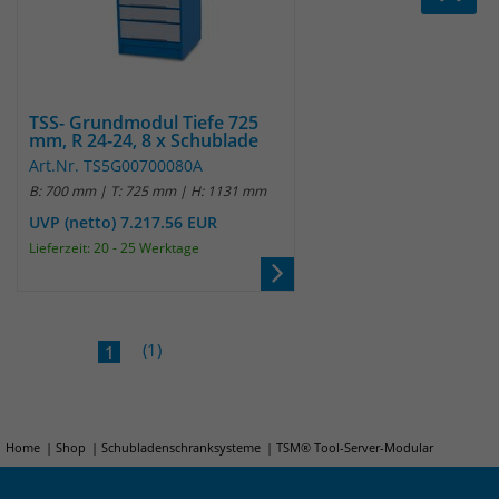
Websitebesucher für die Dauer des
Besuchs der Webseite zu identifizieren.
Anbieter
TYPO3
Laufzeit
1 Jahr
Name
_pk_id
TSS- Grundmodul Tiefe 725
mm, R 24-24, 8 x Schublade
Enthält die gewählten Tracking-Optin-
Anbieter
Matomo
Zweck
Art.Nr. TS5G00700080A
Einstellungen.
B: 700 mm | T: 725 mm | H: 1131 mm
Laufzeit
13 Monate
UVP (netto) 7.217.56 EUR
Lieferzeit: 20 - 25 Werktage
Das Cookie wird von Matomo installiert.
Das Cookie wird verwendet, um
Besucher-, Sitzungs- und
Kampagnendaten zu berechnen und
(1)
1
die Nutzung der Website für den
Analysebericht der Website zu
verfolgen. Die Cookies speichern
Zweck
Informationen anonym und weisen
Home
Shop
Schubladenschranksysteme
TSM® Tool-Server-Modular
eine randoly generierte Nummer zu,
um eindeutige Besucher zu