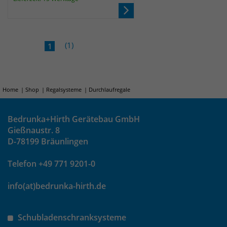
Anbieter
Matomo
Laufzeit
wenige Sekunden
(1)
Das Cookie wird gesetzt um zu
1
überprüfen ob der Browser erlaubt
Zweck
Cookies zu setzen. Es wird direkt nach
demTest wieder gelöscht.
Home
Shop
Regalsysteme
Durchlaufregale
Bedrunka+Hirth Gerätebau GmbH
Gießnaustr. 8
D-78199 Bräunlingen
Telefon +49 771 9201-0
info(at)bedrunka-hirth.de
Schubladenschranksysteme