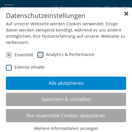
Region:
Luxemburg
DE
EN
FR
✕
Datenschutzeinstellungen
Deutschland
Schweiz
Österreich
Belgien
Frankreich
Auf unserer Webseite werden Cookies verwendet. Einige
davon werden zwingend benötigt, während es uns andere
Luxemburg
Niederlande
Wallonie
ermöglichen, Ihre Nutzererfahrung auf unserer Webseite zu
verbessern.
Analytics & Performance
Essentiell
Externe Inhalte
SHOP
Alle akzeptieren
Speichern & schließen
Durchlaufregale
Nur essentielle Cookies akzeptieren
Weitere Informationen anzeigen