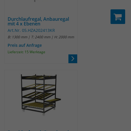
identifizieren. Die Daten werde lokal
auf unserem Server gespeichert und
sind damit externen Unternehmen
Durchlaufregal, Anbauregal
unzugänglich.
mit 4 x Ebenen
Art.Nr. 05.HZA202413KR
B: 1300 mm | T: 2400 mm | H: 2000 mm
Name
_pk_ref
Preis auf Anfrage
Lieferzeit: 15 Werktage
Anbieter
Matomo
Laufzeit
6 Monate
Das Cookie wird von Matomo
instralliert. Das Cookie wird verwendet,
um Besucher-, Sitzungs- und
Kampagnendaten zu berechnen und
die Nutzung der Website für den
Analysebericht der Website zu
verfolgen. Die Cookies speichern
Zweck
Informationen anonym und weisen
eine randoly generierte Nummer zu,