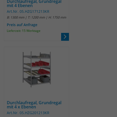
Durchlaufregal, Grundregal
mit 4 Ebenen
um eindeutige Besucher zu
identifizieren. Die Daten werde lokal
Art.Nr. 05.HZG171213KR
auf unserem Server gespeichert und
B: 1300 mm | T: 1200 mm | H: 1750 mm
sind damit externen Unternehmen
Preis auf Anfrage
unzugänglich.
Lieferzeit: 15 Werktage
Name
_pk_ses
Anbieter
Matomo
Laufzeit
30 Minuten
Das Cookie wird genutzt um temporär
Zweck
Session Daten zu speichern
Durchlaufregal, Grundregal
Name
_pk_cvar
mit 4 x Ebenen
Art.Nr. 05.HZG201213KR
Anbieter
Matomo