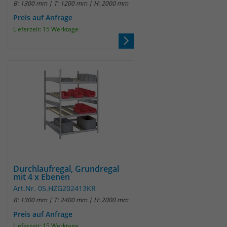
B: 1300 mm | T: 1200 mm | H: 2000 mm
Preis auf Anfrage
Laufzeit
30 Minuten
Lieferzeit: 15 Werktage
Das Cookie wird genutzt um temporär
Zweck
Session Daten zu speichern
Name
_pk_hsr
Anbieter
Matomo
Laufzeit
30 Minuten
Das Cookie wird genutzt um temporär
Zweck
Durchlaufregal, Grundregal
Session Daten zu speichern
mit 4 x Ebenen
Art.Nr. 05.HZG202413KR
B: 1300 mm | T: 2400 mm | H: 2000 mm
Name
_pk_testcookie
Preis auf Anfrage
Lieferzeit: 15 Werktage