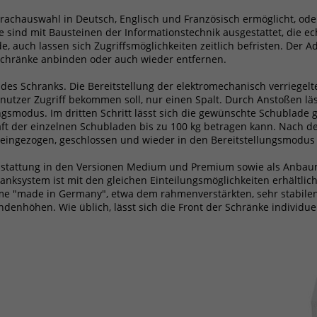
einwandfrei funktioniert.
rachauswahl in Deutsch, Englisch und Französisch ermöglicht, oder
Cookie-Informationen anzeigen
 sind mit Bausteinen der Informationstechnik ausgestattet, die 
Name
fe_typo_user / PHPSESSID
de, auch lassen sich Zugriffsmöglichkeiten zeitlich befristen. D
 Schränke anbinden oder auch wieder entfernen.
Anbieter
TYPO3
Analytics & Performance
des Schranks. Die Bereitstellung der elektromechanisch verriegelt
Diese Gruppe beinhaltet alle Skripte für analytisches Tracking
Laufzeit
1 Woche
enutzer Zugriff bekommen soll, nur einen Spalt. Durch Anstoßen lä
und zugehörige Cookies. Es hilft uns die Nutzererfahrung der
gsmodus. Im dritten Schritt lässt sich die gewünschte Schublade g
Website zu verbessern.
raft der einzelnen Schubladen bis zu 100 kg betragen kann. Nach d
Dieses Cookie ist ein Standard-Session-
ingezogen, geschlossen und wieder in den Bereitstellungsmodus v
Cookie von TYPO3. Es speichert im Falle eines
Cookie-Informationen anzeigen
Name
MATOMO_SESSID
Benutzer-Logins die Session-ID. So kann der
usstattung in den Versionen Medium und Premium sowie als Anbau
Zweck
eingeloggte Benutzer wiedererkannt werden
ksystem ist mit den gleichen Einteilungsmöglichkeiten erhältlic
Anbieter
Matomo
Externe Inhalte
und es wird ihm Zugang zu geschützten
me "made in Germany", etwa dem rahmenverstärkten, sehr stabile
Wir verwenden auf unserer Website externe Inhalte, um Ihnen
Bereichen gewährt.
enhöhen. Wie üblich, lässt sich die Front der Schränke individuel
Laufzeit
Sitzungsdauer
zusätzliche Informationen anzubieten.
ID für die Sitzung. Diese wird von Matomo
Name
cookie_optin
genutzt um den Websitebesucher für die
Zweck
Dauer des Besuchs der Webseite zu
Anbieter
TYPO3
identifizieren.