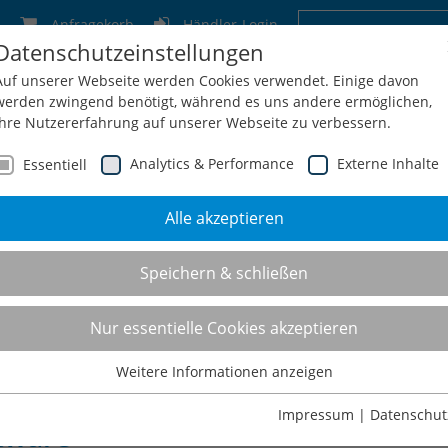
Anfragekorb
Händler-Login
Datenschutzeinstellungen
Deutschland
Schweiz
Österreich
Belgien
F
Auf unserer Webseite werden Cookies verwendet. Einige davon
werden zwingend benötigt, während es uns andere ermöglichen,
Ihre Nutzererfahrung auf unserer Webseite zu verbessern.
Analytics & Performance
Externe Inhalte
Essentiell
Alle akzeptieren
men
Service
Konfiguration
Shop
Kontakt
Speichern & schließen
h Performance Cabinet
Nur essentielle Cookies akzeptieren
Weitere Informationen anzeigen
Essentiell
ranksystem besticht vor allem du
Essentielle Cookies werden für grundlegende Funktionen der
Impressum
|
Datenschut
tware
Webseite benötigt. Dadurch ist gewährleistet, dass die Webseite