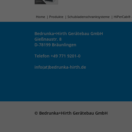
Home
Produkte
Schubladenschranksysteme
HiPerCab® 
Bedrunka+Hirth Gerätebau GmbH
Gießnaustr. 8
D-78199 Bräunlingen
Telefon +49 771 9201-0
info(at)bedrunka-hirth.de
© Bedrunka+Hirth Gerätebau GmbH