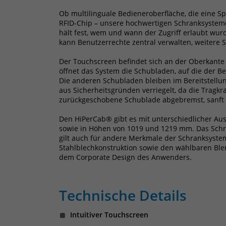
Ob multilinguale Bedieneroberfläche, die eine Sp
RFID-Chip – unsere hochwertigen Schranksysteme
hält fest, wem und wann der Zugriff erlaubt wur
kann Benutzerrechte zentral verwalten, weitere
Der Touchscreen befindet sich an der Oberkante 
öffnet das System die Schubladen, auf die der B
Die anderen Schubladen bleiben im Bereitstellun
aus Sicherheitsgründen verriegelt, da die Tragk
zurückgeschobene Schublade abgebremst, sanft e
Den HiPerCab® gibt es mit unterschiedlicher A
sowie in Höhen von 1019 und 1219 mm. Das Schran
gilt auch für andere Merkmale der Schranksyste
Stahlblechkonstruktion sowie den wählbaren Blend
dem Corporate Design des Anwenders.
Technische Details
Intuitiver Touchscreen