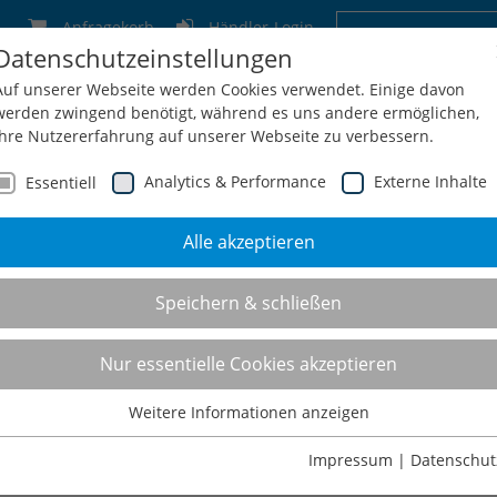
Anfragekorb
Händler-Login
Datenschutzeinstellungen
Deutschland
Schweiz
Österreich
Belgien
F
Auf unserer Webseite werden Cookies verwendet. Einige davon
werden zwingend benötigt, während es uns andere ermöglichen,
Ihre Nutzererfahrung auf unserer Webseite zu verbessern.
Analytics & Performance
Externe Inhalte
Essentiell
Alle akzeptieren
men
Service
Konfiguration
Shop
Kontakt
Speichern & schließen
trukturierte
Nur essentielle Cookies akzeptieren
Weitere Informationen anzeigen
Essentiell
unseren ergonomischen Arbeitsplatzsystemen. Der Arbeitstisch läss
Essentielle Cookies werden für grundlegende Funktionen der
Impressum
|
Datenschut
n und ist somit für sitzende, als auch stehende Tätigkeiten geeig
Webseite benötigt. Dadurch ist gewährleistet, dass die Webseite
 einen reibungslosen Produktionsfluss. Durch seine ausgeprägte Fle