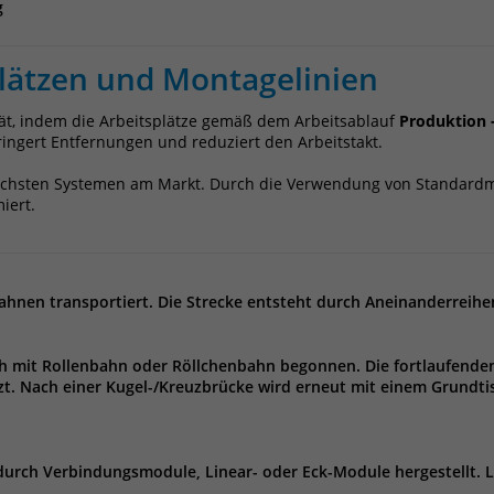
Laufzeit
1 Jahr
g
Name
_pk_id
Enthält die gewählten Tracking-Optin-
Zweck
lätzen und Montagelinien
Einstellungen.
Anbieter
Matomo
tät, indem die Arbeitsplätze gemäß dem Arbeitsablauf
Produktion 
Laufzeit
13 Monate
ingert Entfernungen und reduziert den Arbeitstakt.
Das Cookie wird von Matomo installiert. Das
tlichsten Systemen am Markt. Durch die Verwendung von Standard
iert.
Cookie wird verwendet, um Besucher-,
Sitzungs- und Kampagnendaten zu
berechnen und die Nutzung der Website für
den Analysebericht der Website zu verfolgen.
ahnen transportiert. Die Strecke entsteht durch Aneinanderreih
Zweck
Die Cookies speichern Informationen anonym
und weisen eine randoly generierte Nummer
zu, um eindeutige Besucher zu identifizieren.
ch mit Rollenbahn oder Röllchenbahn begonnen. Die fortlaufend
Die Daten werde lokal auf unserem Server
t. Nach einer Kugel-/Kreuzbrücke wird erneut mit einem Grundti
gespeichert und sind damit externen
Unternehmen unzugänglich.
durch Verbindungsmodule, Linear- oder Eck-Module hergestellt.