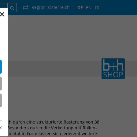
Region:
Österreich
DE
EN
FR
✕
rankreich
Luxemburg
Niederlande
Wallonie
SHOP
t sich durch eine strukturierte Rasterung von 38
z
net. Besonders durch die Verkettung mit Rollen-
xibilität in Form lassen sich jederzeit weitere