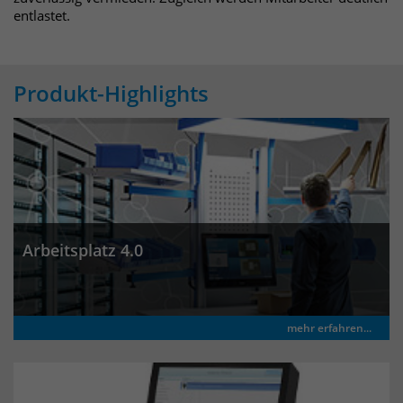
identifizieren. Die Daten werde lokal
entlastet.
auf unserem Server gespeichert und
sind damit externen Unternehmen
unzugänglich.
Produkt-Highlights
Name
_pk_ref
Anbieter
Matomo
Laufzeit
6 Monate
Das Cookie wird von Matomo
Arbeitsplatz 4.0
instralliert. Das Cookie wird verwendet,
um Besucher-, Sitzungs- und
Kampagnendaten zu berechnen und
die Nutzung der Website für den
mehr erfahren...
Analysebericht der Website zu
verfolgen. Die Cookies speichern
Zweck
Informationen anonym und weisen
eine randoly generierte Nummer zu,