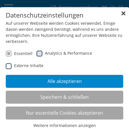
Region:
Luxemburg
DE
EN
FR
✕
Datenschutzeinstellungen
Deutschland
Schweiz
Österreich
Belgien
Frankreich
Auf unserer Webseite werden Cookies verwendet. Einige
davon werden zwingend benötigt, während es uns andere
Luxemburg
Niederlande
Wallonie
ermöglichen, Ihre Nutzererfahrung auf unserer Webseite zu
verbessern.
Analytics & Performance
Essentiell
Externe Inhalte
SHOP
Alle akzeptieren
Speichern & schließen
Nur essentielle Cookies akzeptieren
Weitere Informationen anzeigen