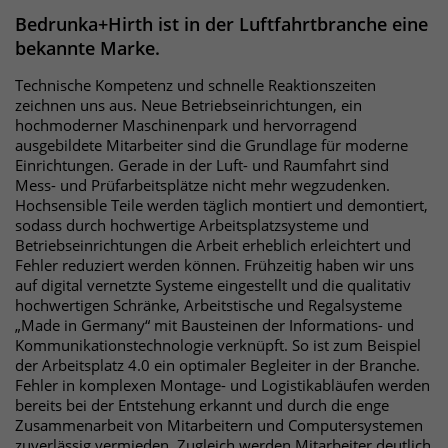
Websitebesucher für die Dauer des
Bedrunka+Hirth ist in der Luftfahrtbranche eine
Besuchs der Webseite zu identifizieren.
Anbieter
TYPO3
bekannte Marke.
Technische Kompetenz und schnelle Reaktionszeiten
Laufzeit
1 Jahr
Name
_pk_id
zeichnen uns aus. Neue Betriebseinrichtungen, ein
hochmoderner Maschinenpark und hervorragend
Enthält die gewählten Tracking-Optin-
Anbieter
Matomo
Zweck
ausgebildete Mitarbeiter sind die Grundlage für moderne
Einstellungen.
Einrichtungen. Gerade in der Luft- und Raumfahrt sind
Laufzeit
13 Monate
Mess- und Prüfarbeitsplätze nicht mehr wegzudenken.
Hochsensible Teile werden täglich montiert und demontiert,
sodass durch hochwertige Arbeitsplatzsysteme und
Das Cookie wird von Matomo installiert.
Betriebseinrichtungen die Arbeit erheblich erleichtert und
Das Cookie wird verwendet, um
Fehler reduziert werden können. Frühzeitig haben wir uns
Besucher-, Sitzungs- und
auf digital vernetzte Systeme eingestellt und die qualitativ
Kampagnendaten zu berechnen und
hochwertigen Schränke, Arbeitstische und Regalsysteme
die Nutzung der Website für den
„Made in Germany“ mit Bausteinen der Informations- und
Analysebericht der Website zu
Kommunikationstechnologie verknüpft. So ist zum Beispiel
verfolgen. Die Cookies speichern
der Arbeitsplatz 4.0 ein optimaler Begleiter in der Branche.
Zweck
Informationen anonym und weisen
Fehler in komplexen Montage- und Logistikabläufen werden
bereits bei der Entstehung erkannt und durch die enge
eine randoly generierte Nummer zu,
Zusammenarbeit von Mitarbeitern und Computersystemen
um eindeutige Besucher zu
zuverlässig vermieden. Zugleich werden Mitarbeiter deutlich