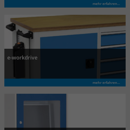
mehr erfahren...
Laufzeit
30 Minuten
Das Cookie wird genutzt um temporär
Zweck
Session Daten zu speichern
Name
_pk_hsr
e-workdrive
Anbieter
Matomo
Laufzeit
30 Minuten
mehr erfahren...
Das Cookie wird genutzt um temporär
Zweck
Session Daten zu speichern
Name
_pk_testcookie