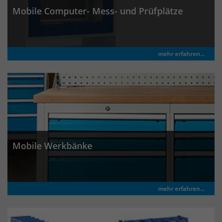
Anbieter
Matomo
Mobile Computer- Mess- und Prüfplätze
Laufzeit
wenige Sekunden
Das Cookie wird gesetzt um zu
mehr erfahren...
überprüfen ob der Browser erlaubt
Zweck
Cookies zu setzen. Es wird direkt nach
demTest wieder gelöscht.
Mobile Werkbänke
mehr erfahren...