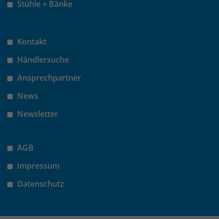
Stühle + Bänke
um eindeutige Besucher zu
identifizieren. Die Daten werde lokal
auf unserem Server gespeichert und
Kontakt
sind damit externen Unternehmen
unzugänglich.
Händlersuche
Ansprechpartner
Name
_pk_ses
News
Anbieter
Matomo
Newsletter
Laufzeit
30 Minuten
AGB
Das Cookie wird genutzt um temporär
Zweck
Session Daten zu speichern
Impressum
Datenschutz
Name
_pk_cvar
Anbieter
Matomo