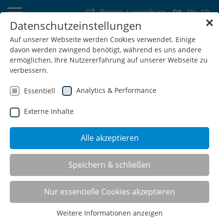
Region:
Luxemburg
DE
EN
FR
✕
Datenschutzeinstellungen
Deutschland
Schweiz
Österreich
Belgien
Frankreich
Auf unserer Webseite werden Cookies verwendet. Einige
davon werden zwingend benötigt, während es uns andere
Luxemburg
Niederlande
Wallonie
ermöglichen, Ihre Nutzererfahrung auf unserer Webseite zu
verbessern.
Analytics & Performance
Essentiell
Externe Inhalte
SHOP
Alle akzeptieren
Stahlrohr-Tischwagen
Speichern & schließen
Nur essentielle Cookies akzeptieren
Weitere Informationen anzeigen