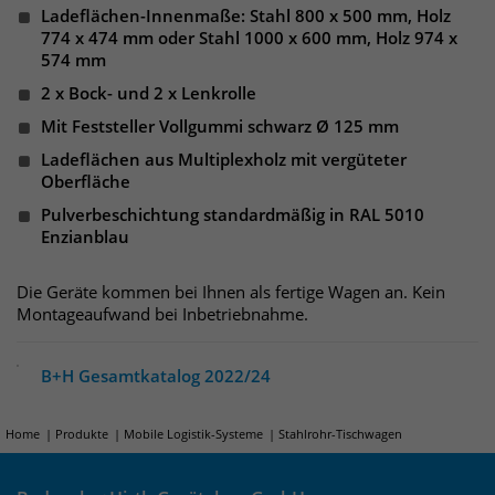
Websitebesucher für die Dauer des
Ladeflächen-Innenmaße: Stahl 800 x 500 mm, Holz
Besuchs der Webseite zu identifizieren.
774 x 474 mm oder Stahl 1000 x 600 mm, Holz 974 x
Anbieter
TYPO3
574 mm
2 x Bock- und 2 x Lenkrolle
Laufzeit
1 Jahr
Name
_pk_id
Mit Feststeller Vollgummi schwarz Ø 125 mm
Enthält die gewählten Tracking-Optin-
Anbieter
Matomo
Zweck
Ladeflächen aus Multiplexholz mit vergüteter
Einstellungen.
Oberfläche
Laufzeit
13 Monate
Pulverbeschichtung standardmäßig in RAL 5010
Enzianblau
Das Cookie wird von Matomo installiert.
Das Cookie wird verwendet, um
Die Geräte kommen bei Ihnen als fertige Wagen an. Kein
Besucher-, Sitzungs- und
Montageaufwand bei Inbetriebnahme.
Kampagnendaten zu berechnen und
die Nutzung der Website für den
Analysebericht der Website zu
B+H Gesamtkatalog 2022/24
verfolgen. Die Cookies speichern
Zweck
Informationen anonym und weisen
Home
Produkte
Mobile Logistik-Systeme
Stahlrohr-Tischwagen
eine randoly generierte Nummer zu,
um eindeutige Besucher zu