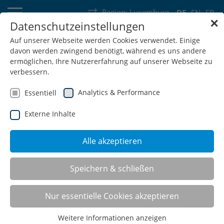
Region:
Luxemburg
DE
EN
FR
✕
Datenschutzeinstellungen
Deutschland
Schweiz
Österreich
Belgien
Frankreich
Auf unserer Webseite werden Cookies verwendet. Einige
davon werden zwingend benötigt, während es uns andere
Luxemburg
Niederlande
Wallonie
ermöglichen, Ihre Nutzererfahrung auf unserer Webseite zu
verbessern.
Analytics & Performance
Essentiell
Externe Inhalte
SHOP
Alle akzeptieren
Speichern & schließen
Fußstützen
Nur essentielle Cookies akzeptieren
Weitere Informationen anzeigen