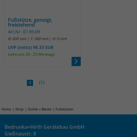
identifizieren. Die Daten werde lokal
auf unserem Server gespeichert und
sind damit externen Unternehmen
Fußstütze, geneigt,
unzugänglich.
freistehend
Art.Nr. 07.89.09
B: 600 mm | T: 300 mm | H: 0 mm
Name
_pk_ref
UVP (netto) 96.33 EUR
Lieferzeit: 20 - 25 Werktage
Anbieter
Matomo
Laufzeit
6 Monate
(1)
Das Cookie wird von Matomo
1
instralliert. Das Cookie wird verwendet,
um Besucher-, Sitzungs- und
Kampagnendaten zu berechnen und
die Nutzung der Website für den
Home
Shop
Stühle + Bänke
Fußstützen
Analysebericht der Website zu
verfolgen. Die Cookies speichern
Zweck
Bedrunka+Hirth Gerätebau GmbH
Informationen anonym und weisen
Gießnaustr. 8
eine randoly generierte Nummer zu,