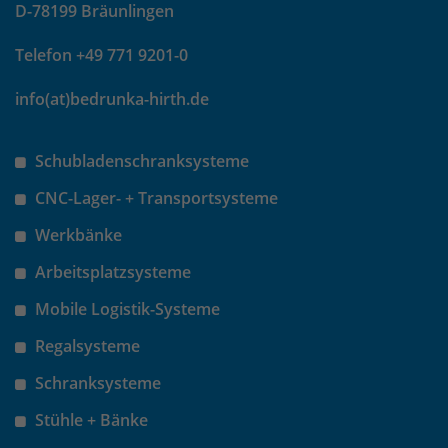
D-78199 Bräunlingen
um eindeutige Besucher zu
identifizieren. Die Daten werde lokal
Telefon +49 771 9201-0
auf unserem Server gespeichert und
sind damit externen Unternehmen
info(at)bedrunka-hirth.de
unzugänglich.
Schubladenschranksysteme
Name
_pk_ses
CNC-Lager- + Transportsysteme
Anbieter
Matomo
Werkbänke
Laufzeit
30 Minuten
Arbeitsplatzsysteme
Mobile Logistik-Systeme
Das Cookie wird genutzt um temporär
Zweck
Session Daten zu speichern
Regalsysteme
Schranksysteme
Name
_pk_cvar
Stühle + Bänke
Anbieter
Matomo