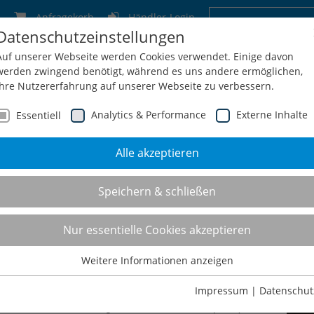
Anfragekorb
Händler-Login
Datenschutzeinstellungen
Deutschland
Schweiz
Österreich
Belgien
F
Auf unserer Webseite werden Cookies verwendet. Einige davon
werden zwingend benötigt, während es uns andere ermöglichen,
Ihre Nutzererfahrung auf unserer Webseite zu verbessern.
Analytics & Performance
Externe Inhalte
Essentiell
Alle akzeptieren
men
Service
Konfiguration
Shop
Kontakt
Speichern & schließen
tion und Produktanfra
Nur essentielle Cookies akzeptieren
Weitere Informationen anzeigen
Essentiell
schied machen."
Essentielle Cookies werden für grundlegende Funktionen der
Impressum
|
Datenschut
Webseite benötigt. Dadurch ist gewährleistet, dass die Webseite
zwaldes Betriebseinrichtungen und manuelle Arbeitsplatzsysteme.