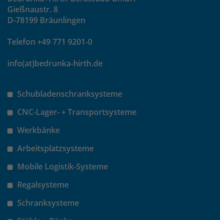
Gießnaustr. 8
um eindeutige Besucher zu
D-78199 Bräunlingen
identifizieren. Die Daten werde lokal
auf unserem Server gespeichert und
Telefon +49 771 9201-0
sind damit externen Unternehmen
unzugänglich.
info(at)bedrunka-hirth.de
Name
_pk_ses
Schubladenschranksysteme
Anbieter
Matomo
CNC-Lager- + Transportsysteme
Werkbänke
Laufzeit
30 Minuten
Arbeitsplatzsysteme
Das Cookie wird genutzt um temporär
Zweck
Session Daten zu speichern
Mobile Logistik-Systeme
Regalsysteme
Name
_pk_cvar
Schranksysteme
Anbieter
Matomo