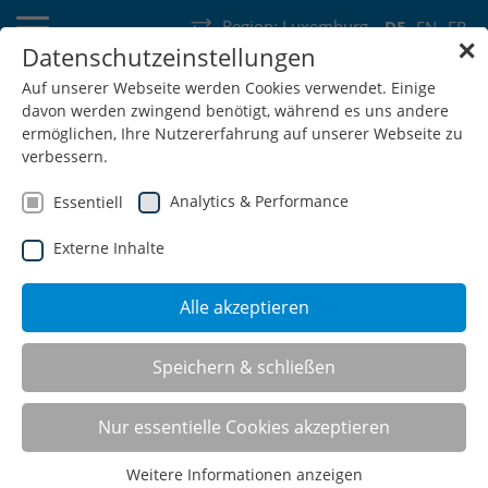
Region:
Luxemburg
DE
EN
FR
✕
Datenschutzeinstellungen
Deutschland
Schweiz
Österreich
Belgien
Frankreich
Auf unserer Webseite werden Cookies verwendet. Einige
davon werden zwingend benötigt, während es uns andere
Luxemburg
Niederlande
Wallonie
ermöglichen, Ihre Nutzererfahrung auf unserer Webseite zu
verbessern.
Analytics & Performance
Essentiell
Externe Inhalte
SHOP
Alle akzeptieren
CNC-Schubladenrahmen
Speichern & schließen
(SR)
Nur essentielle Cookies akzeptieren
Weitere Informationen anzeigen