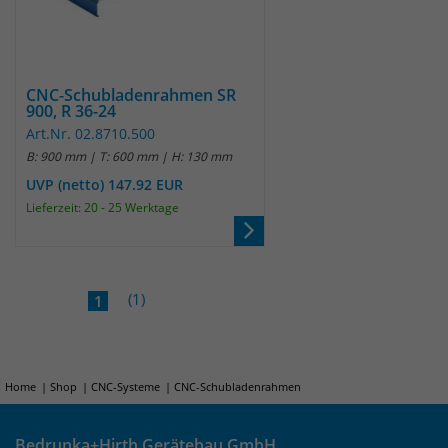
identifizieren. Die Daten werde lokal
auf unserem Server gespeichert und
sind damit externen Unternehmen
unzugänglich.
CNC-Schubladenrahmen SR
900, R 36-24
Art.Nr. 02.8710.500
Name
_pk_ref
B: 900 mm | T: 600 mm | H: 130 mm
Anbieter
Matomo
UVP (netto) 147.92 EUR
Lieferzeit: 20 - 25 Werktage
Laufzeit
6 Monate
Das Cookie wird von Matomo
instralliert. Das Cookie wird verwendet,
(1)
1
um Besucher-, Sitzungs- und
Kampagnendaten zu berechnen und
die Nutzung der Website für den
Analysebericht der Website zu
Home
Shop
CNC-Systeme
CNC-Schubladenrahmen
verfolgen. Die Cookies speichern
Zweck
Informationen anonym und weisen
Bedrunka+Hirth Gerätebau GmbH
eine randoly generierte Nummer zu,