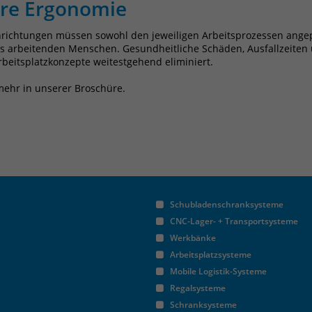
re Ergonomie
Anbieter
Matomo
nrichtungen müssen sowohl den jeweiligen Arbeitsprozessen angep
s arbeitenden Menschen. Gesundheitliche Schäden, Ausfallzeiten
Laufzeit
30 Minuten
beitsplatzkonzepte weitestgehend eliminiert.
Das Cookie wird genutzt um temporär
mehr in unserer Broschüre.
Zweck
Session Daten zu speichern
Name
_pk_cvar
Anbieter
Matomo
Schubladenschranksysteme
Laufzeit
30 Minuten
CNC-Lager- + Transportsysteme
Das Cookie wird genutzt um temporär
Werkbänke
Zweck
Session Daten zu speichern
Arbeitsplatzsysteme
Mobile Logistik-Systeme
Regalsysteme
Name
_pk_hsr
Schranksysteme