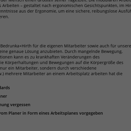
Name
_pk_ref
 Arbeiten – gestaltet nach ergonomischen Gesichtspunkten, im Hi
kenntnisse aus der Ergonomie, um eine sichere, reibungslose Ausf
Anbieter
Matomo
eren.
Laufzeit
6 Monate
Das Cookie wird von Matomo instralliert. Das
 Bedrunka+Hirth für die eigenen Mitarbeiter sowie auch für unser
Cookie wird verwendet, um Besucher-,
m eine genaue Lösung anzubieten. Durch mangelnde Bewegung,
Sitzungs- und Kampagnendaten zu
sitionen kann es zu krankhaften Veränderungen des
berechnen und die Nutzung der Website für
ie Körperhaltungen und Bewegungen auf die Körpergröße des
den Analysebericht der Website zu verfolgen.
 nur ein Mitarbeiter, sondern durch verschiedene
Zweck
Die Cookies speichern Informationen anonym
sw.) mehrere Mitarbeiter an einem Arbeitsplatz arbeiten hat die
und weisen eine randoly generierte Nummer
zu, um eindeutige Besucher zu identifizieren.
dards
Die Daten werde lokal auf unserem Server
aner
gespeichert und sind damit externen
anung vergessen
Unternehmen unzugänglich.
 vom Planer in Form eines Arbeitsplanes vorge­­geben
Name
_pk_ses