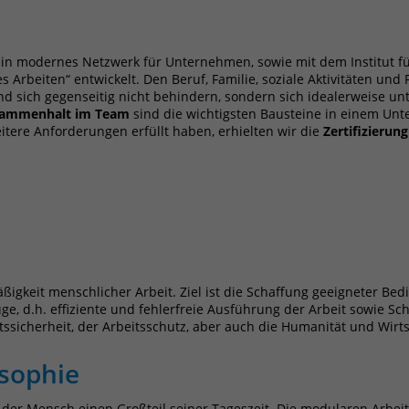
Laufzeit
1 Jahr
Name
_pk_id
Enthält die gewählten Tracking-Optin-
Zweck
in modernes Netzwerk für Unternehmen, sowie mit dem Institut fü
Einstellungen.
Anbieter
Matomo
rbeiten“ entwickelt. Den Beruf, Familie, soziale Aktivitäten und F
d sich gegenseitig nicht behindern, sondern sich idealerweise un
Laufzeit
13 Monate
usammenhalt im Team
sind die wichtigsten Bausteine in einem Un
itere Anforderungen erfüllt haben, erhielten wir die
Zertifizierun
Das Cookie wird von Matomo installiert. Das
Cookie wird verwendet, um Besucher-,
Sitzungs- und Kampagnendaten zu
berechnen und die Nutzung der Website für
den Analysebericht der Website zu verfolgen.
Zweck
Die Cookies speichern Informationen anonym
und weisen eine randoly generierte Nummer
ßigkeit menschlicher Arbeit. Ziel ist die Schaffung geeigneter Be
zu, um eindeutige Besucher zu identifizieren.
, d.h. effiziente und fehlerfreie Ausführung der Arbeit sowie Sch
Die Daten werde lokal auf unserem Server
sicherheit, der Arbeitsschutz, aber auch die Humanität und Wirtsc
gespeichert und sind damit externen
Unternehmen unzugänglich.
osophie
der Mensch einen Großteil seiner Tageszeit. Die modularen Arbei