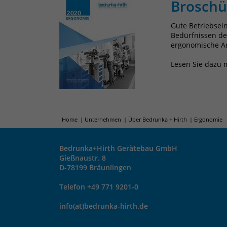
Broschü
Gute Betriebsei
Bedürfnissen de
ergonomische Ar
Lesen Sie dazu 
Home
Unternehmen
Über Bedrunka + Hirth
Ergonomie
Bedrunka+Hirth Gerätebau GmbH
Gießnaustr. 8
D-78199 Bräunlingen
Telefon +49 771 9201-0
info(at)bedrunka-hirth.de