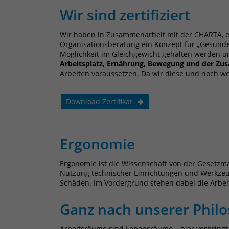
Wir sind zertifiziert
Wir haben in Zusammenarbeit mit der CHARTA, e
Organisationsberatung ein Konzept für „Gesundes A
Möglichkeit im Gleichgewicht gehalten werden un
Arbeitsplatz, Ernährung, Bewegung und der Z
Arbeiten voraussetzen. Da wir diese und noch we
Download Zertifikat
Ergonomie
Ergonomie ist die Wissenschaft von der Gesetzmä
Nutzung technischer Einrichtungen und Werkzeuge
Schäden. Im Vordergrund stehen dabei die Arbeits
Ganz nach unserer Phil
Arbeitsräume sind Lebensräume – hier verbringt 