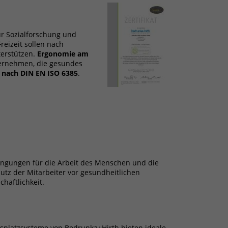
r Sozialforschung und
reizeit sollen nach
terstützen.
Ergonomie am
ternehmen, die gesundes
g nach DIN EN ISO 6385
.
dingungen für die Arbeit des Menschen und die
utz der Mitarbeiter vor gesundheitlichen
haftlichkeit.
tsplatzsysteme von Bedrunka+Hirth bieten ideale