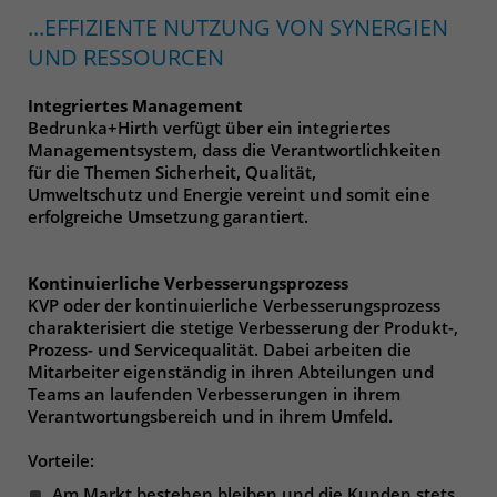
Anbieter
Matomo
...EFFIZIENTE NUTZUNG VON SYNERGIEN
Laufzeit
wenige Sekunden
UND RESSOURCEN
Das Cookie wird gesetzt um zu
Integriertes Management
überprüfen ob der Browser erlaubt
Bedrunka+Hirth verfügt über ein integriertes
Zweck
Cookies zu setzen. Es wird direkt nach
Managementsystem, dass die Verantwortlichkeiten
für die Themen Sicherheit, Qualität,
demTest wieder gelöscht.
Umweltschutz und Energie vereint und somit eine
erfolgreiche Umsetzung garantiert.
Kontinuierliche Verbesserungsprozess
KVP oder der kontinuierliche Verbesserungsprozess
charakterisiert die stetige Verbesserung der Produkt-,
Prozess- und Servicequalität. Dabei arbeiten die
Mitarbeiter eigenständig in ihren Abteilungen und
Teams an laufenden Verbesserungen in ihrem
Verantwortungsbereich und in ihrem Umfeld.
Vorteile:
Am Markt bestehen bleiben und die Kunden stets