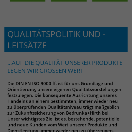
identifizieren. Die Daten werde lokal
auf unserem Server gespeichert und
sind damit externen Unternehmen
unzugänglich.
QUALITÄTSPOLITIK UND -
Name
_pk_ref
LEITSÄTZE
Anbieter
Matomo
...AUF DIE QUALITÄT UNSERER PRODUKTE
Laufzeit
6 Monate
LEGEN WIR GROSSEN WERT
Das Cookie wird von Matomo
Die DIN EN ISO 9000 ff. ist für uns Grundlage und
instralliert. Das Cookie wird verwendet,
Orientierung, unsere eigenen Qualitätsvorstellungen
um Besucher-, Sitzungs- und
festzulegen. Die konsequente Ausrichtung unseres
Kampagnendaten zu berechnen und
Handelns an einem bestimmten, immer wieder neu
die Nutzung der Website für den
zu überprüfenden Qualitätsniveau trägt maßgeblich
Analysebericht der Website zu
zur Zukunftssicherung von Bedrunka+Hirth bei.
verfolgen. Die Cookies speichern
Unser wichtigstes Ziel ist es, bestehende, potentielle
Zweck
und neue Kunden vom Wert unserer Produkte und
Informationen anonym und weisen
Dienstleistung, immer wieder neu zu überzeugen.
eine randoly generierte Nummer zu,