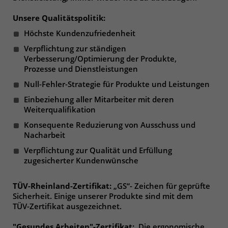
um eindeutige Besucher zu
Unsere Qualitätspolitik:
identifizieren. Die Daten werde lokal
auf unserem Server gespeichert und
Höchste Kundenzufriedenheit
sind damit externen Unternehmen
Verpflichtung zur ständigen
unzugänglich.
Verbesserung/Optimierung der Produkte,
Prozesse und Dienstleistungen
Null-Fehler-Strategie für Produkte und Leistungen
Name
_pk_ses
Einbeziehung aller Mitarbeiter mit deren
Weiterqualifikation
Anbieter
Matomo
Konsequente Reduzierung von Ausschuss und
Nacharbeit
Laufzeit
30 Minuten
Verpflichtung zur Qualität und Erfüllung
Das Cookie wird genutzt um temporär
zugesicherter Kundenwünsche
Zweck
Session Daten zu speichern
TÜV-Rheinland-Zertifikat:
„GS“- Zeichen für geprüfte
Sicherheit. Einige unserer Produkte sind mit dem
Name
_pk_cvar
TÜV-Zertifikat ausgezeichnet.
"Gesundes Arbeiten"-Zertifikat:
Die ergonomische
Anbieter
Matomo