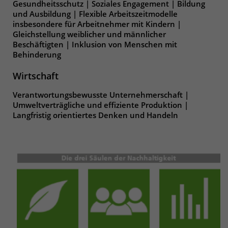
Websitebesucher für die Dauer des
Gesundheitsschutz | Soziales Engagement | Bildung
Besuchs der Webseite zu identifizieren.
und Ausbildung | Flexible Arbeitszeitmodelle
Anbieter
TYPO3
insbesondere für Arbeitnehmer mit Kindern |
Gleichstellung weiblicher und männlicher
Beschäftigten | Inklusion von Menschen mit
Laufzeit
1 Jahr
Name
_pk_id
Behinderung
Enthält die gewählten Tracking-Optin-
Anbieter
Matomo
Zweck
Wirtschaft
Einstellungen.
Laufzeit
13 Monate
Verantwortungsbewusste Unternehmerschaft |
Umweltverträgliche und effiziente Produktion |
Langfristig orientiertes Denken und Handeln
Das Cookie wird von Matomo installiert.
Das Cookie wird verwendet, um
Besucher-, Sitzungs- und
Kampagnendaten zu berechnen und
die Nutzung der Website für den
Analysebericht der Website zu
verfolgen. Die Cookies speichern
Zweck
Informationen anonym und weisen
eine randoly generierte Nummer zu,
um eindeutige Besucher zu