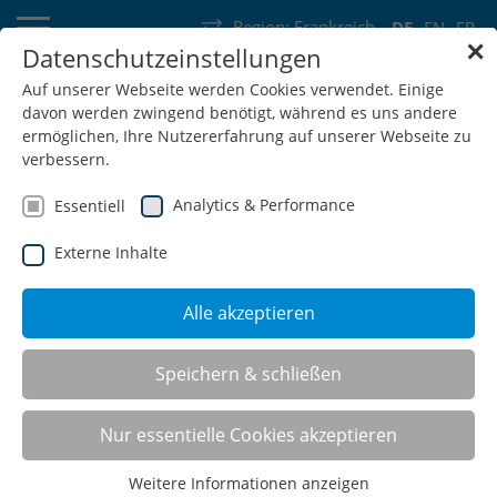
Region:
Frankreich
DE
EN
FR
✕
Datenschutzeinstellungen
Deutschland
Schweiz
Österreich
Belgien
Frankreich
Auf unserer Webseite werden Cookies verwendet. Einige
davon werden zwingend benötigt, während es uns andere
Luxemburg
Niederlande
Wallonie
ermöglichen, Ihre Nutzererfahrung auf unserer Webseite zu
verbessern.
Analytics & Performance
Essentiell
Externe Inhalte
SHOP
Alle akzeptieren
Nachhaltigkeit
Speichern & schließen
Nur essentielle Cookies akzeptieren
DREI SÄULEN
INTEGRIERTES
QUALITÄTSPOLITIK
ALLE
DER
MANAGEMENT
UND -LEITSÄTZE
Weitere Informationen anzeigen
NACHHALTIGKEIT
& KVP