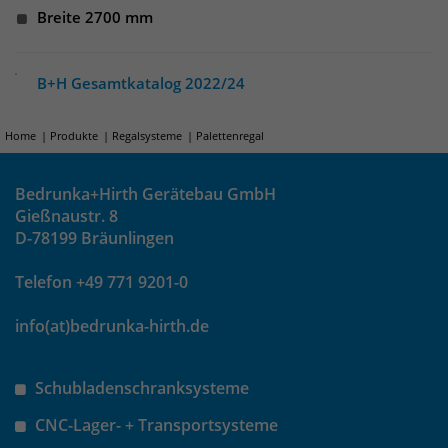
Breite 2700 mm
um eindeutige Besucher zu
identifizieren. Die Daten werde lokal
auf unserem Server gespeichert und
B+H Gesamtkatalog 2022/24
sind damit externen Unternehmen
unzugänglich.
Home
Produkte
Regalsysteme
Palettenregal
Name
_pk_ses
Bedrunka+Hirth Gerätebau GmbH
Gießnaustr. 8
Anbieter
Matomo
D-78199 Bräunlingen
Laufzeit
30 Minuten
Telefon +49 771 9201-0
Das Cookie wird genutzt um temporär
Zweck
info(at)bedrunka-hirth.de
Session Daten zu speichern
Schubladenschranksysteme
Name
_pk_cvar
CNC-Lager- + Transportsysteme
Anbieter
Matomo