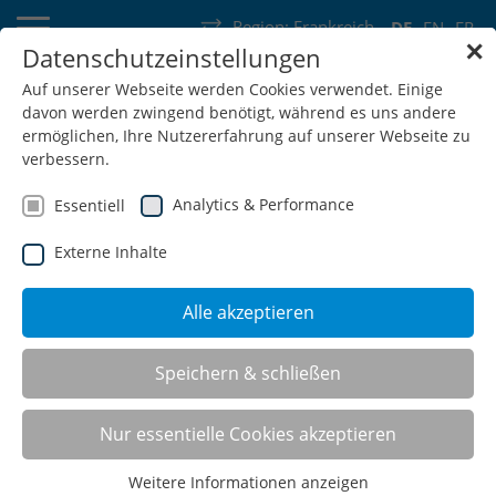
Region:
Frankreich
DE
EN
FR
✕
Datenschutzeinstellungen
Deutschland
Schweiz
Österreich
Belgien
Frankreich
Auf unserer Webseite werden Cookies verwendet. Einige
davon werden zwingend benötigt, während es uns andere
Luxemburg
Niederlande
Wallonie
ermöglichen, Ihre Nutzererfahrung auf unserer Webseite zu
verbessern.
Analytics & Performance
Essentiell
Externe Inhalte
SHOP
Alle akzeptieren
Palettenregal
Speichern & schließen
Nur essentielle Cookies akzeptieren
Weitere Informationen anzeigen